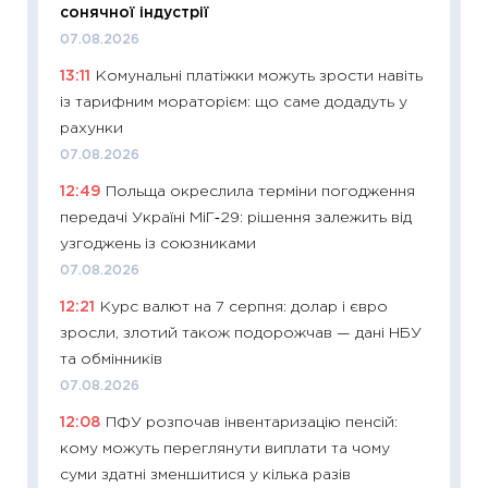
сонячної індустрії
30.04.2
07.08.2026
11:32
Бі
13:11
Комунальні платіжки можуть зрости навіть
впевне
із тарифним мораторієм: що саме додадуть у
поведін
рахунки
27.04.2
07.08.2026
11:28
Чо
12:49
Польща окреслила терміни погодження
змінив
передачі Україні МіГ‑29: рішення залежить від
2026 р
узгоджень із союзниками
13.04.20
07.08.2026
11:29
Ск
12:21
Курс валют на 7 серпня: долар і євро
кошик 
зросли, злотий також подорожчав — дані НБУ
базово
та обмінників
оцінко
07.08.2026
06.04.2
12:08
ПФУ розпочав інвентаризацію пенсій:
11:24
Ск
кому можуть переглянути виплати та чому
у 2026
суми здатні зменшитися у кілька разів
KSE до