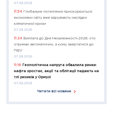
07.08.2026
30.03.2
11:54
Глобальне потепління прискорюється:
11:26
Зо
економіки світу вже відчувають наслідки
купува
кліматичної кризи
12.03.20
07.08.2026
11:27
Ек
11:24
Виплата до Дня Незалежності‑2026: хто
змінило
отримає автоматично, а кому звертатися до
розвитк
ПФУ
24.02.2
07.08.2026
11:26
Сп
11:16
Геополітична напруга обвалила ринки:
2026: 
нафта зростає, акції та облігації падають на
ліквідн
тлі ризиків у Ормузі
18.02.20
07.08.2026
11:27
За
Читати всі новини
диктує
16.02.20
11:30
Ре