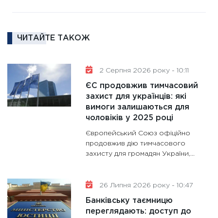
роль US
та зни
30.01.20
ЧИТАЙТЕ ТАКОЖ
11:30
Кр
роблять
28.01.20
2 Серпня 2026 року - 10:11
11:28
Де
ЄС продовжив тимчасовий
гранто
захист для українців: які
вимоги залишаються для
13.01.20
чоловіків у 2025 році
11:30
Ст
Європейський Союз офіційно
майбут
продовжив дію тимчасового
31.12.20
захисту для громадян України,...
26 Липня 2026 року - 10:47
Банківську таємницю
переглядають: доступ до