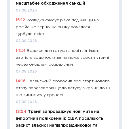
масштабне обходження санкцій
01.07.2
07.08.2026
11:24
Пр
15:12
Розвідка фіксує різке падіння цін на
освіта 
російське зерно: на ринку почалася
29.06.2
турбулентність
11:27
Вс
07.08.2026
топ уні
14:51
Водоканали готують нові платіжки:
абітурі
вартість водопостачання може зрости утричі
23.06.2
через оновлені розрахунки
11:29
До
07.08.2026
наспра
14:16
Зеленський оголосив про старт нового
2027–2
етапу переговорів щодо вступу України до ЄС:
19.06.20
що зміниться у процесі
11:22
Ка
07.08.2026
що зав
13:54
Трамп запроваджує нові мита на
11.06.20
імпортний полікремній: США посилюють
11:27
До
захист власної напівпровідникової та
ціни зм