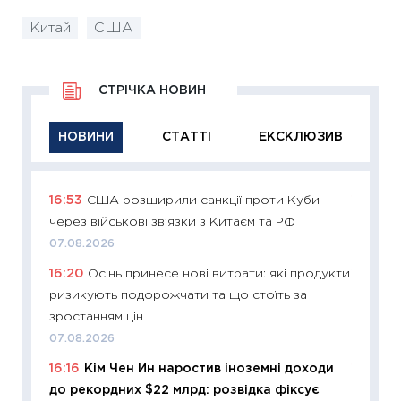
Китай
США
СТРІЧКА НОВИН
НОВИНИ
СТАТТІ
ЕКСКЛЮЗИВ
16:53
США розширили санкції проти Куби
11:29
Як
через військові зв’язки з Китаєм та РФ
інвест
07.08.2026
21.07.20
16:20
Осінь принесе нові витрати: які продукти
11:26
Як
ризикують подорожчати та що стоїть за
ризики
зростанням цін
облігац
07.08.2026
08.07.2
16:16
Кім Чен Ин наростив іноземні доходи
11:20
Ці
до рекордних $22 млрд: розвідка фіксує
майбут