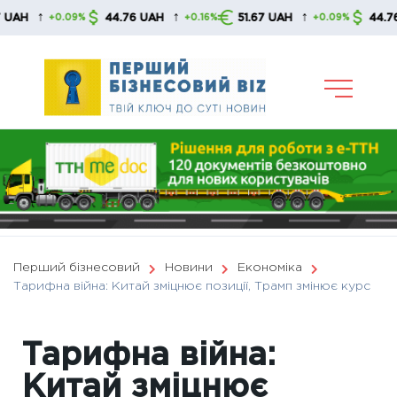
Skip
↑
↑
↑
44.76 UAH
51.67 UAH
44.76 UAH
+0.09%
+0.16%
+0.09%
to
content
Перший бізнесовий
Новини
Економіка
Тарифна війна: Китай зміцнює позиції, Трамп змінює курс
Тарифна війна:
Китай зміцнює