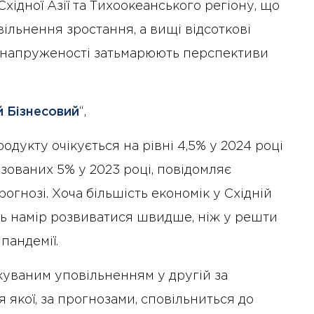
хідної Азії та Тихоокеанського регіону, що
ільнення зростання, а вищі відсоткові
ї напруженості затьмарюють перспективи
 Бізнесовий
“,
дукту очікується на рівні 4,5% у 2024 році
озованих 5% у 2023 році, повідомляє
огнозі. Хоча більшість економік у Східній
ють намір розвиватися швидше, ніж у решти
 пандемії.
уваним уповільненням у другій за
 якої, за прогнозами, сповільниться до