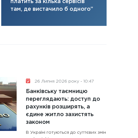
ризики та 
платить за кілька сервісів
портфель майбут
там, де вистачило б одного”
31.12.2025
Читати в
26 Липня 2026 року - 10:47
Банківську таємницю
переглядають: доступ до
рахунків розширять, а
єдине житло захистять
законом
В Україні готуються до суттєвих змін