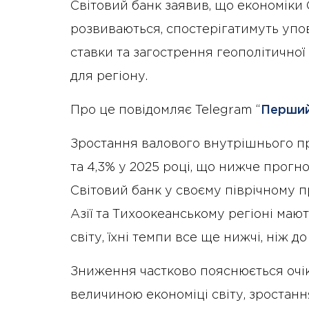
Світовий банк заявив, що економіки С
розвиваються, спостерігатимуть упов
ставки та загострення геополітично
для регіону.
Про це повідомляє Telegram “
Перший
Зростання валового внутрішнього про
та 4,3% у 2025 році, що нижче прогн
Світовий банк у своєму піврічному пр
Азії та Тихоокеанському регіоні ма
світу, їхні темпи все ще нижчі, ніж до
Зниження частково пояснюється очік
величиною економіці світу, зростання