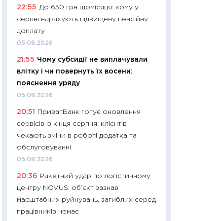
22:55
До 650 грн щомісяця: кому у
платитимуть біл
серпні нарахують підвищену пенсійну
29.06.2026
доплату
11:27
Вступ-2026 в
05.08.2026
контракту, топ ун
21:55
Чому субсидії не виплачували
правила для абіту
влітку і чи повернуть їх восени:
23.06.2026
пояснення уряду
11:29
Долар по 51,5
05.08.2026
тисяч: що наспра
20:51
ПриватБанк готує оновлення
Бюджетна деклар
сервісів із кінця серпня: клієнтів
19.06.2026
чекають зміни в роботі додатка та
11:22
Кадровий деф
обслуговуванні
вакансії: що зав
05.08.2026
найму
20:36
Ракетний удар по логістичному
11.06.2026
центру NOVUS: об’єкт зазнав
11:27
Дорожчає ще
масштабних руйнувань, загиблих серед
промислові ціни з
працівників немає
30.04.2026