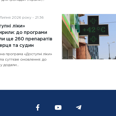
Липня 2026 року - 21:36
упні ліки»
рили: до програми
и ще 260 препаратів
ерця та судин
на програма «Доступні ліки»
ла суттєве оновлення: до
у додали...