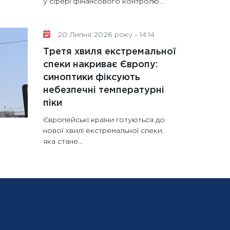
у сфері фінансового контролю...
20 Липня 2026 року - 14:14
Третя хвиля екстремальної
спеки накриває Європу:
синоптики фіксують
небезпечні температурні
піки
Європейські країни готуються до
нової хвилі екстремальної спеки,
яка стане...