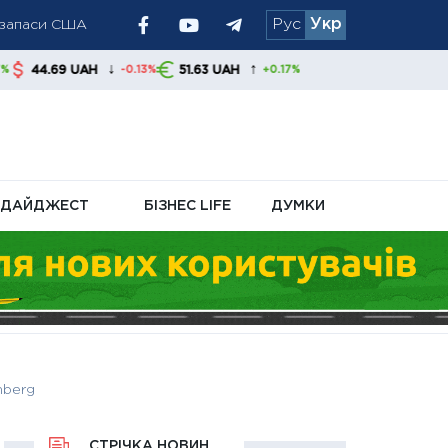
і запаси США
Рус
Укр
ру
↓
↑
51.63 UAH
-0.13%
+0.17%
ДАЙДЖЕСТ
БІЗНЕС LIFE
ДУМКИ
mberg
СТРІЧКА НОВИН