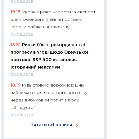
05.08.2026
арифметики пер
19:15
Україна різко наростила експорт
30.03.2026
електроенергії: у липні поставки
11:26
Золото по $
зросли майже наполовину
$80: час купуват
05.08.2026
прибуток?
18:51
Ринки б’ють рекорди на тлі
12.03.2026
прогресу в угоді щодо Ормузької
11:27
Економіка Ук
протоки: S&P 500 встановив
що змінилося за 4
історичний максимум
перспективи розв
05.08.2026
стабільності
18:19
Мідь стрімко дорожчає: ціни
24.02.2026
наближаються до історичного піку
11:26
Споживання 
через вибуховий попит з боку
2025–2026: струк
ШІ‑індустрії
заощадження та л
05.08.2026
оцінками KSE Inst
Читати всі новини
18.02.2026
11:27
Зарплати на