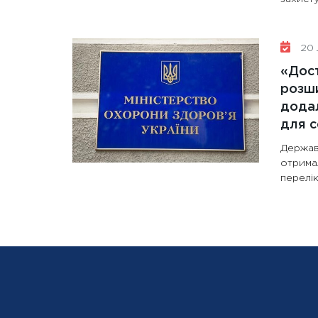
20 
«Дост
розши
додал
для с
Держав
отрима
перелік