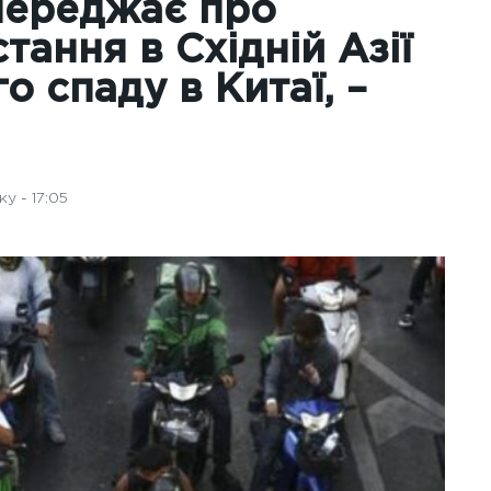
переджає про
тання в Східній Азії
о спаду в Китаї, –
у - 17:05