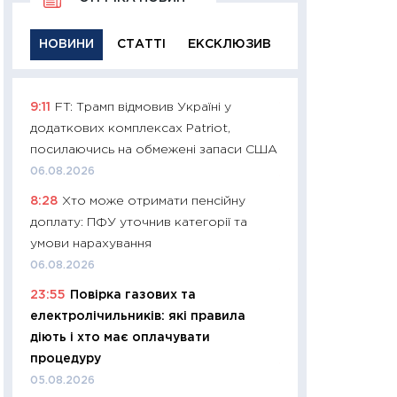
НОВИНИ
СТАТТІ
ЕКСКЛЮЗИВ
9:11
FT: Трамп відмовив Україні у
11:29
Якісна інфо
додаткових комплексах Patriot,
успішного інвест
посилаючись на обмежені запаси США
21.07.2026
06.08.2026
11:26
Як заробити
8:28
Хто може отримати пенсійну
дохідність, ризик
доплату: ПФУ уточнив категорії та
державних обліга
умови нарахування
08.07.2026
06.08.2026
11:20
Ціна здоров’
23:55
Повірка газових та
медицина майбут
електролічильників: які правила
витрати людей
діють і хто має оплачувати
01.07.2026
процедуру
11:24
Професії ма
05.08.2026
рухається освіта 