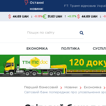
FT: Трамп відмовив Укра
Skip
Останні
Хто може отримати пенсі
to
новини:
Повірка газових та елект
content
↓
↑
↓
UAH
51.63 UAH
44.69 UAH
51.63 UA
-0.13%
+0.17%
-0.13%
ЕКОНОМІКА
ПОЛІТИКА
СУСПІ
Перший бізнесовий
Новини
Економіка
Світовий банк попереджає про уповільнення зрост