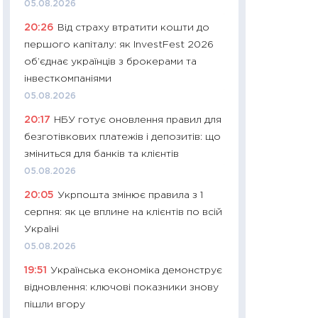
05.08.2026
11:32
Більше зао
20:26
Від страху втратити кошти до
впевненості: як 
першого капіталу: як InvestFest 2026
поведінка україн
об’єднає українців з брокерами та
27.04.2026
інвесткомпаніями
11:28
Чому їжа зн
05.08.2026
як змінився прод
20:17
НБУ готує оновлення правил для
українців у 2026 
безготівкових платежів і депозитів: що
13.04.2026
зміниться для банків та клієнтів
11:29
Скільки нас
05.08.2026
великодній кошик
20:05
Укрпошта змінює правила з 1
власний розраху
серпня: як це вплине на клієнтів по всій
набору порівняно
Україні
оцінкою
05.08.2026
06.04.2026
19:51
Українська економіка демонструє
11:24
Скільки кош
відновлення: ключові показники знову
стримування у 202
пішли вгору
розмови з Майко