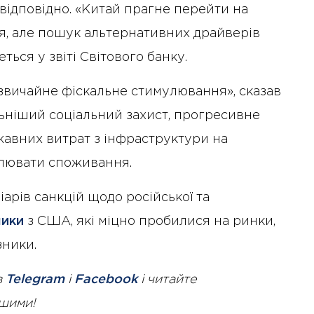
 відповідно. «Китай прагне перейти на
я, але пошук альтернативних драйверів
ься у звіті Світового банку.
«звичайне фіскальне стимулювання», сказав
ьніший соціальний захист, прогресивне
авних витрат з інфраструктури на
лювати споживання.
іарів санкцій щодо російської та
ники
з США, які міцно пробилися на ринки,
зники.
в
Telegram
і
Facebook
і читайте
ршими!