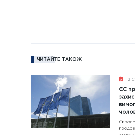
ЧИТАЙТЕ ТАКОЖ
2 Се
ЄС п
захис
вимо
чолов
Європе
продов
захисту