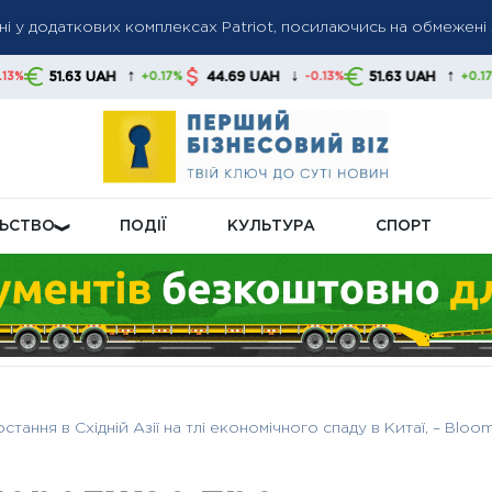
їні у додаткових комплексах Patriot, посилаючись на обмежен
йну доплату: ПФУ уточнив категорії та умови нарахування
ролічильників: які правила діють і хто має оплачувати процеду
↑
↓
↑
H
44.69 UAH
51.63 UAH
44.69 UAH
+0.17%
-0.13%
+0.17%
ЛЬСТВО
ПОДІЇ
КУЛЬТУРА
СПОРТ
ання в Східній Азії на тлі економічного спаду в Китаї, – Bloo