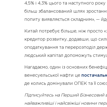
4,5% і 4,3% цього та наступного року
більш збалансований шлях зростанн
попиту виявляється складним», — йдет
Китай потребує більше, ніж просто 
кредитор розвитку, додавши, що сил
оподаткування та перерозподіл держ
людський капітал допоможуть стиму
Нагадаємо, один із основних бенефіц
венесуельської нафти це
постачаль
де колись домінували ОПЕК та її сою
Підписуйтесь на Перший Бізнесовий 
найважливіші і найсвіжіші новини пе