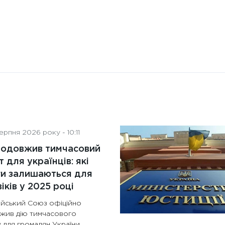
рпня 2026 року - 10:11
родовжив тимчасовий
т для українців: які
ги залишаються для
іків у 2025 році
йський Союз офіційно
жив дію тимчасового
 для громадян України,...