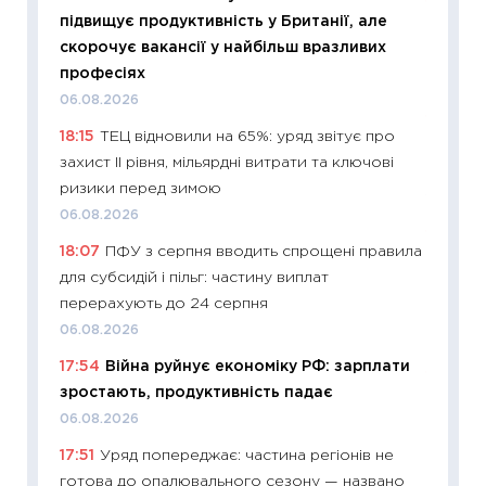
11:32
Бі
підвищує продуктивність у Британії, але
впевне
скорочує вакансії у найбільш вразливих
поведін
професіях
27.04.2
06.08.2026
11:28
Чо
18:15
ТЕЦ відновили на 65%: уряд звітує про
змінив
захист II рівня, мільярдні витрати та ключові
2026 р
ризики перед зимою
13.04.20
06.08.2026
11:29
Ск
18:07
ПФУ з серпня вводить спрощені правила
кошик 
для субсидій і пільг: частину виплат
базово
перерахують до 24 серпня
оцінко
06.08.2026
06.04.2
17:54
Війна руйнує економіку РФ: зарплати
11:24
Ск
зростають, продуктивність падає
у 2026
06.08.2026
KSE до
17:51
Уряд попереджає: частина регіонів не
30.03.2
готова до опалювального сезону — названо