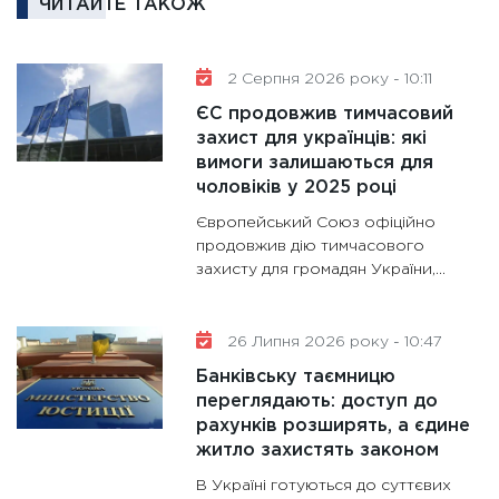
ЧИТАЙТЕ ТАКОЖ
30.01.20
11:30
Кр
роблять
2 Серпня 2026 року - 10:11
28.01.20
ЄС продовжив тимчасовий
11:28
Де
захист для українців: які
вимоги залишаються для
гранто
чоловіків у 2025 році
13.01.20
Європейський Союз офіційно
11:30
Ст
продовжив дію тимчасового
майбут
захисту для громадян України,...
31.12.20
26 Липня 2026 року - 10:47
Банківську таємницю
переглядають: доступ до
рахунків розширять, а єдине
житло захистять законом
В Україні готуються до суттєвих