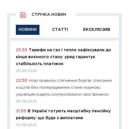
СТРІЧКА НОВИН
НОВИНИ
СТАТТІ
ЕКСКЛЮЗИВ
23:55
Тарифи на газ і тепло зафіксували до
11:29
Як
кінця воєнного стану: уряд гарантує
інвест
стабільність платіжок
21.07.20
06.08.2026
11:26
Як
22:55
Нові правила стягнення боргів: списання
ризики
коштів без попередження стане нормою,
облігац
українцям радять контролювати свої фінанси
08.07.2
06.08.2026
11:20
Ці
21:55
В Україні готують масштабну пенсійну
майбут
реформу: що буде з виплатами
01.07.2
06.08.2026
11:24
Пр