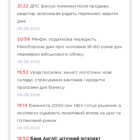
21:22
ДПС фіксує помилки після продажу
освіта 
квартир: власникам радять терміново звірити
29.06.2
дані
11:27
Вс
06.08.2026
топ уні
20:56
Мінфін: податкова передасть
абітурі
Міноборони дані про чоловіків 18–60 років для
23.06.2
перевірки військового обліку
11:29
До
06.08.2026
наспра
19:52
Уряд посилює захист логістики: нові
2027–2
склади, страхування вантажів і кредитні
19.06.20
програми для бізнесу
11:22
Ка
06.08.2026
що зав
19:14
Банкнота 2000 грн: НБУ готує рішення, а
11.06.20
експерти оцінюють можливий вплив на ціни та
11:27
До
готівковий ринок
ціни зм
06.08.2026
30.04.2
18:50
Банк Англії: штучний інтелект