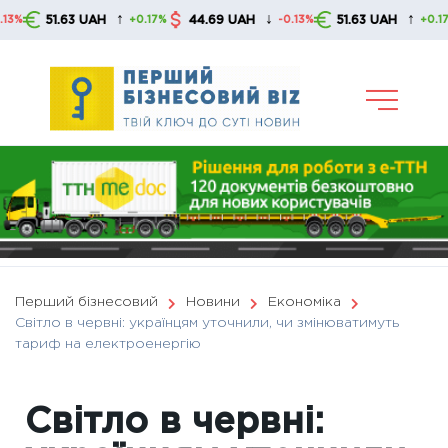
Skip
↑
↓
↑
51.63 UAH
44.69 UAH
51.63 UAH
4
+0.17%
-0.13%
+0.17%
to
content
Перший бізнесовий
Новини
Економіка
Світло в червні: українцям уточнили, чи змінюватимуть
тариф на електроенергію
Світло в червні: