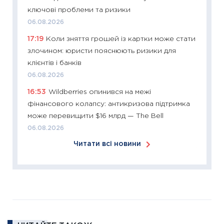
11:26
Зо
ключові проблеми та ризики
купува
06.08.2026
12.03.20
17:19
Коли зняття грошей із картки може стати
11:27
Ек
злочином: юристи пояснюють ризики для
змінило
клієнтів і банків
розвитк
06.08.2026
24.02.2
16:53
Wildberries опинився на межі
11:26
Сп
фінансового колапсу: антикризова підтримка
2026: 
може перевищити $16 млрд — The Bell
ліквідн
06.08.2026
18.02.20
Читати всі новини
11:27
За
диктує
16.02.20
11:30
Ре
роль US
та зни