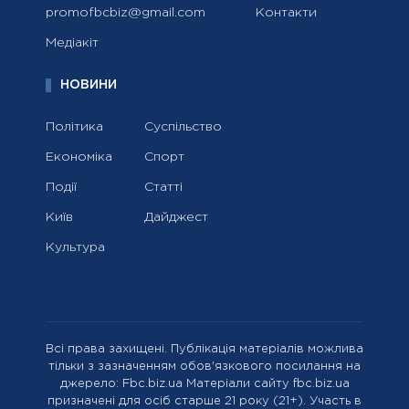
promofbcbiz@gmail.com
Контакти
Медіакіт
НОВИНИ
Політика
Суспільство
Економіка
Спорт
Події
Статті
Київ
Дайджест
Культура
Всі права захищені. Публікація матеріалів можлива
тільки з зазначенням обов'язкового посилання на
джерело: Fbc.biz.ua Матеріали сайту fbc.biz.ua
призначені для осіб старше 21 року (21+). Участь в