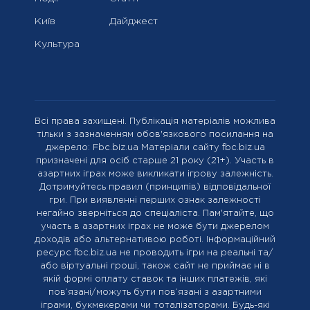
Київ
Дайджест
Культура
Всі права захищені. Публікація матеріалів можлива
тільки з зазначенням обов'язкового посилання на
джерело: Fbc.biz.ua Матеріали сайту fbc.biz.ua
призначені для осіб старше 21 року (21+). Участь в
азартних іграх може викликати ігрову залежність.
Дотримуйтесь правил (принципів) відповідальної
гри. При виявленні перших ознак залежності
негайно зверніться до спеціаліста. Пам'ятайте, що
участь в азартних іграх не може бути джерелом
доходів або альтернативою роботі. Інформаційний
ресурс fbc.biz.ua не проводить ігри на реальні та/
або віртуальні гроші, також сайт не приймає ні в
якій формі оплату ставок та інших платежів, які
пов’язані/можуть бути пов’язані з азартними
іграми, букмекерами чи тоталізаторами. Будь-які