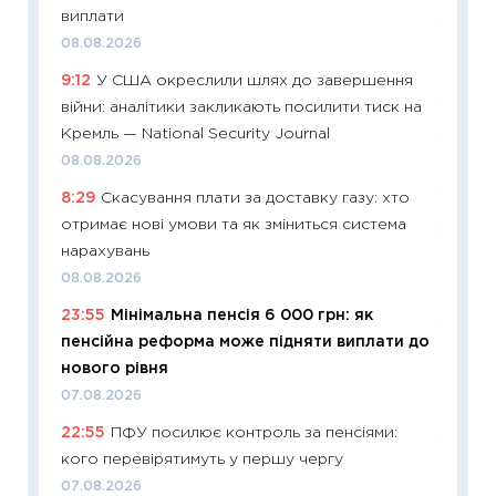
виплати
11:29
До
08.08.2026
наспра
9:12
У США окреслили шлях до завершення
2027–2
війни: аналітики закликають посилити тиск на
19.06.20
Кремль — National Security Journal
11:22
Ка
08.08.2026
що зав
8:29
Скасування плати за доставку газу: хто
11.06.20
отримає нові умови та як зміниться система
11:27
До
нарахувань
ціни зм
08.08.2026
30.04.2
23:55
Мінімальна пенсія 6 000 грн: як
11:32
Бі
пенсійна реформа може підняти виплати до
впевне
нового рівня
поведін
07.08.2026
27.04.2
22:55
ПФУ посилює контроль за пенсіями:
11:28
Чо
кого перевірятимуть у першу чергу
змінив
07.08.2026