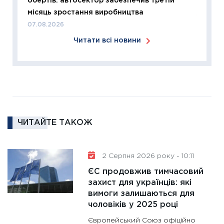
обертів: автосектор забезпечив третій
24.02.2
місяць зростання виробництва
11:26
Сп
07.08.2026
2026: 
Читати всі новини
ліквідн
18.02.20
11:27
За
диктує
16.02.20
11:30
Ре
ЧИТАЙТЕ ТАКОЖ
роль US
та зни
30.01.20
2 Серпня 2026 року - 10:11
11:30
Кр
ЄС продовжив тимчасовий
роблять
захист для українців: які
28.01.20
вимоги залишаються для
чоловіків у 2025 році
11:28
Де
гранто
Європейський Союз офіційно