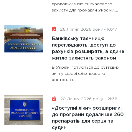
13.01.20
продовжив дію тимчасового
захисту для громадян України,...
11:30
Ст
майбут
31.12.20
26 Липня 2026 року - 10:47
Банківську таємницю
переглядають: доступ до
рахунків розширять, а єдине
житло захистять законом
В Україні готуються до суттєвих
змін у сфері фінансового
контролю...
20 Липня 2026 року - 21:36
«Доступні ліки» розширили:
до програми додали ще 260
препаратів для серця та
судин