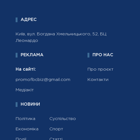
АДРЕС
Київ, вул. Богдана Хмельницького, 52, БЦ
Леонардо
РЕКЛАМА
ПРО НАС
На сайті:
Про проєкт
promofbcbiz@gmail.com
Контакти
Медіакіт
НОВИНИ
Політика
Суспільство
Економіка
Спорт
Події
Статті