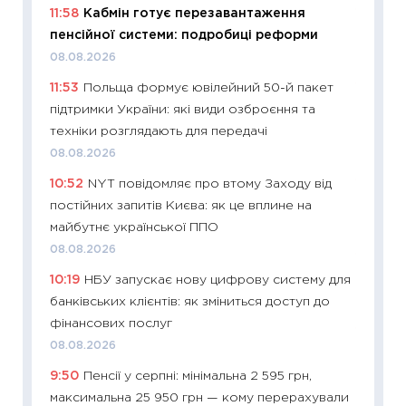
11:58
Кабмін готує перезавантаження
11:29
Як
пенсійної системи: подробиці реформи
інвест
08.08.2026
21.07.20
11:53
Польща формує ювілейний 50-й пакет
11:26
Як
підтримки України: які види озброєння та
ризики
техніки розглядають для передачі
облігац
08.08.2026
08.07.2
10:52
NYT повідомляє про втому Заходу від
11:20
Ці
постійних запитів Києва: як це вплине на
майбут
майбутнє української ППО
01.07.2
08.08.2026
11:24
Пр
10:19
НБУ запускає нову цифрову систему для
освіта 
банківських клієнтів: як зміниться доступ до
29.06.2
фінансових послуг
11:27
Вс
08.08.2026
топ уні
9:50
Пенсії у серпні: мінімальна 2 595 грн,
абітурі
максимальна 25 950 грн — кому перерахували
23.06.2