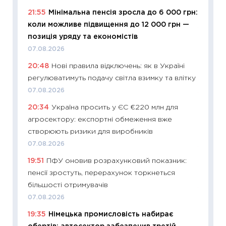
2026 р
21:55
Мінімальна пенсія зросла до 6 000 грн:
13.04.20
коли можливе підвищення до 12 000 грн —
11:29
Ск
позиція уряду та економістів
кошик 
07.08.2026
базово
20:48
Нові правила відключень: як в Україні
оцінко
регулюватимуть подачу світла взимку та влітку
06.04.2
07.08.2026
11:24
Ск
20:34
Україна просить у ЄС €220 млн для
у 2026
агросектору: експортні обмеження вже
KSE до
створюють ризики для виробників
30.03.2
07.08.2026
11:26
Зо
19:51
ПФУ оновив розрахунковий показник:
купува
пенсії зростуть, перерахунок торкнеться
12.03.20
більшості отримувачів
11:27
Ек
07.08.2026
змінило
19:35
Німецька промисловість набирає
розвитк