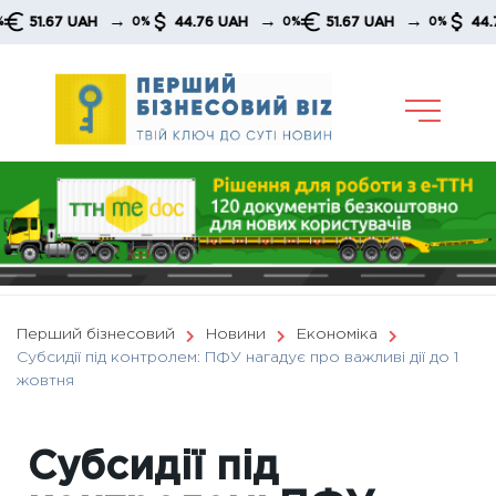
Skip
→
→
→
1.67 UAH
44.76 UAH
51.67 UAH
44.76 UA
0%
0%
0%
to
content
Перший бізнесовий
Новини
Економіка
Субсидії під контролем: ПФУ нагадує про важливі дії до 1
жовтня
Субсидії під