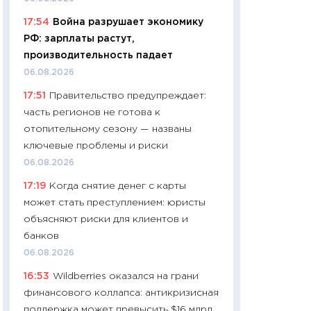
11:24
Сколько сто
17:54
Война разрушает экономику
сдерживание в 20
РФ: зарплаты растут,
разговора с Май
производительность падает
арифметики пер
06.08.2026
30.03.2026
17:51
Правительство предупреждает:
11:26
Золото по $
часть регионов не готова к
$80: время покуп
отопительному сезону — названы
фиксировать при
ключевые проблемы и риски
12.03.2026
06.08.2026
11:27
Экономика 
17:19
Когда снятие денег с карты
войны: что измен
может стать преступлением: юристы
какие перспектив
объясняют риски для клиентов и
стабильности
банков
24.02.2026
06.08.2026
11:26
Потреблени
16:53
Wildberries оказался на грани
украинцев 2025-2
финансового коллапса: антикризисная
расходов, сбере
поддержка может превысить $16 млрд