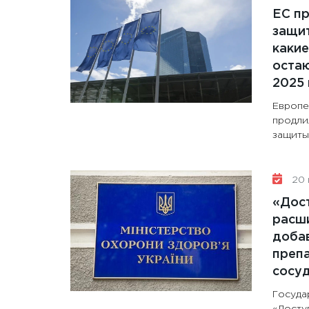
ЕС п
защит
какие
остаю
2025 
Европе
продли
защиты 
20 
«Дос
расши
доба
препа
сосу
Госуда
«Досту