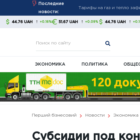
Skip
Последние
стабильность платежей
to
новости:
Новые правила взыскания д
content
↑
↑
↑
H
51.67 UAH
44.76 UAH
51.67 UA
+0.16%
+0.09%
+0.16%
советуют контролировать
В Украине готовят масшта
ЭКОНОМИКА
ПОЛИТИКА
ОБЩЕ
Перший бізнесовий
Новости
Экономика
Субсидии под ко