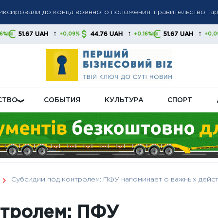
олгов: списание средств без предупреждения станет нормой,
↑
↑
↑
H
44.76 UAH
51.67 UAH
44.76 UA
+0.09%
+0.16%
+0.09%
 свои финансы
бную пенсионную реформу: что будет с выплатами
СТВО
СОБЫТИЯ
КУЛЬТУРА
СПОРТ
Субсидии под контролем: ПФУ напоминает о важных дейст
нтролем: ПФУ