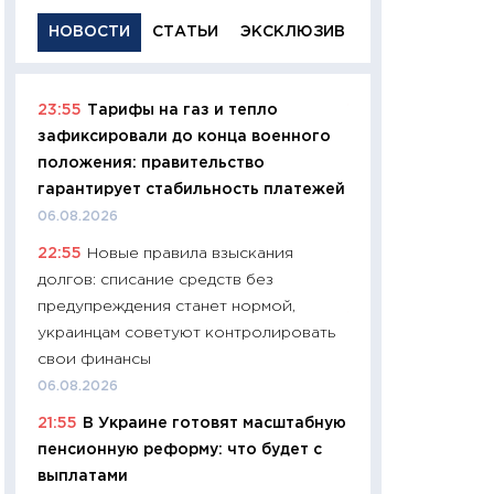
НОВОСТИ
СТАТЬИ
ЭКСКЛЮЗИВ
23:55
Тарифы на газ и тепло
11:29
Качественн
зафиксировали до конца военного
основа успешног
положения: правительство
21.07.2026
гарантирует стабильность платежей
11:26
Как заработ
06.08.2026
доходность, риск
22:55
Новые правила взыскания
покупки государ
долгов: списание средств без
08.07.2026
предупреждения станет нормой,
11:20
Цена здоров
украинцам советуют контролировать
медицина будуще
свои финансы
расходы людей
06.08.2026
01.07.2026
21:55
В Украине готовят масштабную
11:24
Профессии б
пенсионную реформу: что будет с
двигается образо
выплатами
навыки будут пл