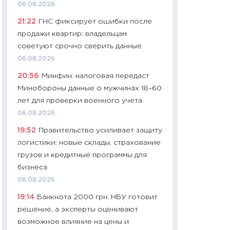
06.08.2026
29.06.2026
21:22
ГНС фиксирует ошибки после
11:27
Вступительн
продажи квартир: владельцам
Украине: цена ко
советуют срочно сверить данные
университетов и
06.08.2026
абитуриентов
20:56
Минфин: налоговая передаст
23.06.2026
Минобороны данные о мужчинах 18–60
11:29
Доллар по 51
лет для проверки военного учета
тысяч: что на са
06.08.2026
показывает Бюд
19:52
Правительство усиливает защиту
2027–2029
логистики: новые склады, страхование
19.06.2026
грузов и кредитные программы для
11:22
Кадровый д
бизнеса
вакансии: мешаю
06.08.2026
найму
19:14
Банкнота 2000 грн: НБУ готовит
11.06.2026
решение, а эксперты оценивают
11:27
Дорожает ещ
возможное влияние на цены и
промышленные ц