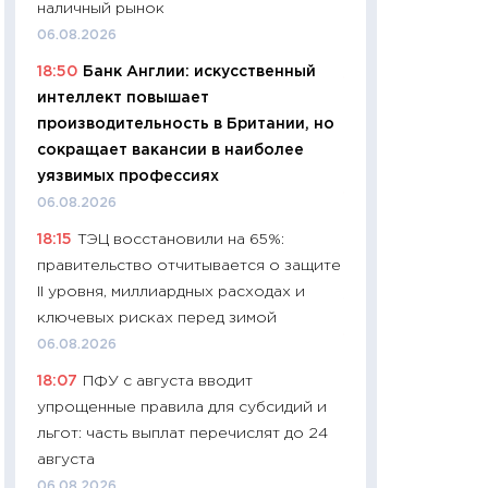
наличный рынок
чеки
06.08.2026
30.04.2026
18:50
Банк Англии: искусственный
11:32
Больше сбе
интеллект повышает
уверенности: как
производительность в Британии, но
финансовое пове
сокращает вакансии в наиболее
27.04.2026
уязвимых профессиях
11:28
Почему еда 
06.08.2026
бюджет: как изм
18:15
ТЭЦ восстановили на 65%:
продуктовая кор
правительство отчитывается о защите
2026 году
II уровня, миллиардных расходах и
13.04.2026
ключевых рисках перед зимой
11:29
Сколько дей
06.08.2026
пасхальная корзи
18:07
ПФУ с августа вводит
собственный рас
упрощенные правила для субсидий и
набора по сравн
льгот: часть выплат перечислят до 24
официальной оц
августа
06.04.2026
06.08.2026