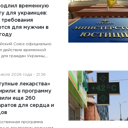
родлил временную
у для украинцев:
 требования
тся для мужчин в
году
йский Союз официально
л действие временной
для граждан Украины,...
июля 2026 года - 21:36
тупные лекарства»
рили: в программу
вили еще 260
ратов для сердца и
дов
рственная программа
пные лекарства» получила