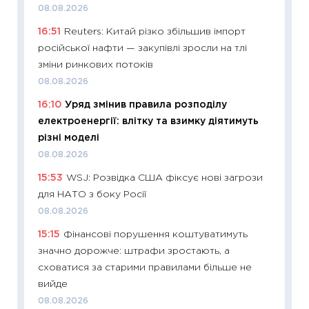
змінив
08.08.2026
2026 р
16:51
Reuters: Китай різко збільшив імпорт
13.04.20
російської нафти — закупівлі зросли на тлі
11:29
Ск
зміни ринкових потоків
кошик 
08.08.2026
базово
16:10
Уряд змінив правила розподілу
оцінко
електроенергії: влітку та взимку діятимуть
06.04.2
різні моделі
11:24
Ск
08.08.2026
у 2026
15:53
WSJ: Розвідка США фіксує нові загрози
KSE до
для НАТО з боку Росії
30.03.2
08.08.2026
11:26
Зо
15:15
Фінансові порушення коштуватимуть
купува
значно дорожче: штрафи зростають, а
12.03.20
сховатися за старими правилами більше не
11:27
Ек
вийде
змінило
08.08.2026