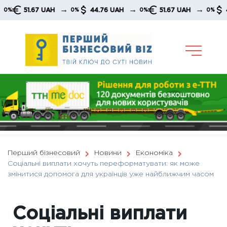
Skip
→
→
→
51.67 UAH
44.76 UAH
51.67 UAH
44.76 
0%
0%
0%
to
content
Перший бізнесовий
Новини
Економіка
Соціальні виплати хочуть переформатувати: як може
змінитися допомога для українців уже найближчим часом
Соціальні виплати