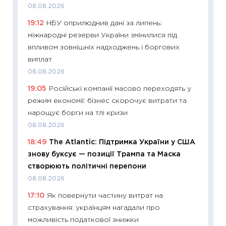
08.08.2026
23.06.2
19:12
НБУ оприлюднив дані за липень:
11:29
До
міжнародні резерви України змінилися під
наспра
впливом зовнішніх надходжень і боргових
2027–2
виплат
19.06.20
08.08.2026
11:22
Ка
19:05
Російські компанії масово переходять у
що зав
режим економії: бізнес скорочує витрати та
11.06.20
нарощує борги на тлі кризи
11:27
До
08.08.2026
ціни зм
18:49
The Atlantic: Підтримка України у США
30.04.2
знову буксує — позиції Трампа та Маска
11:32
Бі
створюють політичні перепони
впевне
08.08.2026
поведін
17:10
Як повернути частину витрат на
27.04.2
страхування: українцям нагадали про
11:28
Чо
можливість податкової знижки