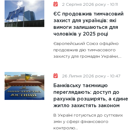
2 Серпня 2026 року - 10:11
гранто
13.01.20
ЄС продовжив тимчасовий
захист для українців: які
11:30
Ст
вимоги залишаються для
майбут
чоловіків у 2025 році
31.12.20
Європейський Союз офіційно
продовжив дію тимчасового
захисту для громадян України,...
26 Липня 2026 року - 10:47
Банківську таємницю
переглядають: доступ до
рахунків розширять, а єдине
житло захистять законом
В Україні готуються до суттєвих
змін у сфері фінансового
контролю...