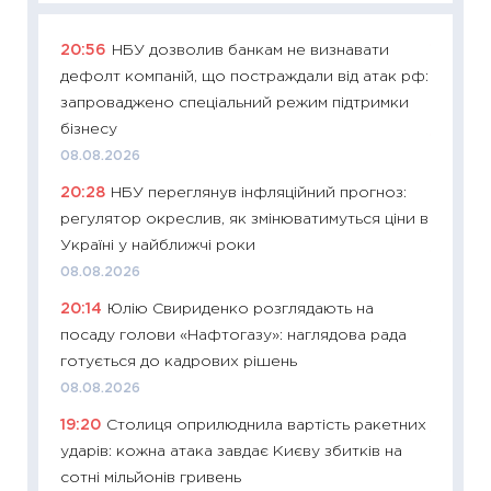
20:56
НБУ дозволив банкам не визнавати
11:29
Як
дефолт компаній, що постраждали від атак рф:
інвест
запроваджено спеціальний режим підтримки
21.07.20
бізнесу
11:26
Як
08.08.2026
ризики
20:28
НБУ переглянув інфляційний прогноз:
облігац
регулятор окреслив, як змінюватимуться ціни в
08.07.2
Україні у найближчі роки
11:20
Ці
08.08.2026
майбут
20:14
Юлію Свириденко розглядають на
01.07.2
посаду голови «Нафтогазу»: наглядова рада
11:24
Пр
готується до кадрових рішень
освіта 
08.08.2026
29.06.2
19:20
Столиця оприлюднила вартість ракетних
11:27
Вс
ударів: кожна атака завдає Києву збитків на
топ уні
сотні мільйонів гривень
абітурі