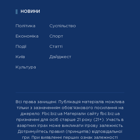
НОВИНИ
Політика
Суспільство
Економіка
Спорт
Події
Статті
Київ
Дайджест
Культура
Всі права захищені. Публікація матеріалів можлива
тільки з зазначенням обов'язкового посилання на
джерело: Fbc.biz.ua Матеріали сайту fbc.biz.ua
призначені для осіб старше 21 року (21+). Участь в
азартних іграх може викликати ігрову залежність.
Дотримуйтесь правил (принципів) відповідальної
гри. При виявленні перших ознак залежності