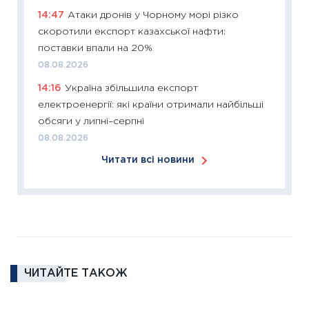
розвитк
14:47
Атаки дронів у Чорному морі різко
24.02.2
скоротили експорт казахської нафти:
11:26
Сп
поставки впали на 20%
2026: 
08.08.2026
ліквідн
14:16
Україна збільшила експорт
18.02.20
електроенергії: які країни отримали найбільші
11:27
За
обсяги у липні–серпні
диктує
08.08.2026
16.02.20
Читати всі новини
11:30
Ре
роль US
та зни
30.01.20
11:30
Кр
роблять
ЧИТАЙТЕ ТАКОЖ
28.01.20
11:28
Де