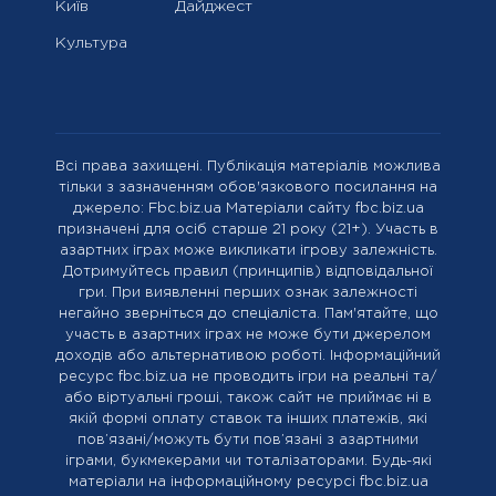
Київ
Дайджест
Культура
Всі права захищені. Публікація матеріалів можлива
тільки з зазначенням обов'язкового посилання на
джерело: Fbc.biz.ua Матеріали сайту fbc.biz.ua
призначені для осіб старше 21 року (21+). Участь в
азартних іграх може викликати ігрову залежність.
Дотримуйтесь правил (принципів) відповідальної
гри. При виявленні перших ознак залежності
негайно зверніться до спеціаліста. Пам'ятайте, що
участь в азартних іграх не може бути джерелом
доходів або альтернативою роботі. Інформаційний
ресурс fbc.biz.ua не проводить ігри на реальні та/
або віртуальні гроші, також сайт не приймає ні в
якій формі оплату ставок та інших платежів, які
пов’язані/можуть бути пов’язані з азартними
іграми, букмекерами чи тоталізаторами. Будь-які
матеріали на інформаційному ресурсі fbc.biz.ua