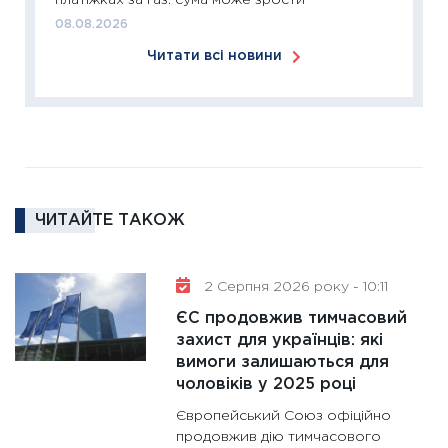
платіжках за газ: сума може зрости
18.02.20
08.08.2026
11:27
За
Читати всі новини
диктує
16.02.20
11:30
Ре
роль US
та зни
30.01.20
ЧИТАЙТЕ ТАКОЖ
11:30
Кр
роблять
28.01.20
2 Серпня 2026 року - 10:11
11:28
Де
ЄС продовжив тимчасовий
гранто
захист для українців: які
вимоги залишаються для
13.01.20
чоловіків у 2025 році
11:30
Ст
Європейський Союз офіційно
майбут
продовжив дію тимчасового
31.12.20