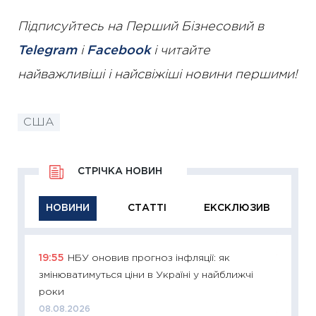
Підписуйтесь на Перший Бізнесовий в
Telegram
і
Facebook
і читайте
найважливіші і найсвіжіші новини першими!
США
СТРІЧКА НОВИН
НОВИНИ
СТАТТІ
ЕКСКЛЮЗИВ
19:55
НБУ оновив прогноз інфляції: як
11:29
Як
змінюватимуться ціни в Україні у найближчі
інвест
роки
21.07.20
08.08.2026