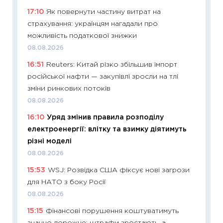
19.06.20
17:10
Як повернути частину витрат на
11:22
Ка
страхування: українцям нагадали про
що зав
можливість податкової знижки
11.06.20
08.08.2026
11:27
До
16:51
Reuters: Китай різко збільшив імпорт
ціни зм
російської нафти — закупівлі зросли на тлі
30.04.2
зміни ринкових потоків
11:32
Бі
08.08.2026
впевне
16:10
Уряд змінив правила розподілу
поведін
електроенергії: влітку та взимку діятимуть
27.04.2
різні моделі
11:28
Чо
08.08.2026
змінив
15:53
WSJ: Розвідка США фіксує нові загрози
2026 р
для НАТО з боку Росії
13.04.20
08.08.2026
11:29
Ск
15:15
Фінансові порушення коштуватимуть
кошик 