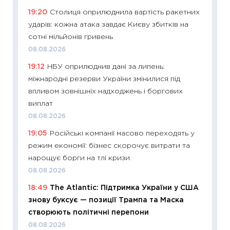
11:26
Як
19:20
Столиця оприлюднила вартість ракетних
ризики
ударів: кожна атака завдає Києву збитків на
облігац
сотні мільйонів гривень
08.07.2
08.08.2026
11:20
Ці
19:12
НБУ оприлюднив дані за липень:
майбут
міжнародні резерви України змінилися під
01.07.2
впливом зовнішніх надходжень і боргових
11:24
Пр
виплат
освіта 
08.08.2026
29.06.2
19:05
Російські компанії масово переходять у
11:27
Вс
режим економії: бізнес скорочує витрати та
топ уні
нарощує борги на тлі кризи
абітурі
08.08.2026
23.06.2
18:49
The Atlantic: Підтримка України у США
11:29
До
знову буксує — позиції Трампа та Маска
наспра
створюють політичні перепони
2027–2
08.08.2026