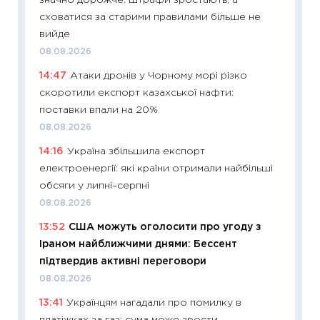
значно дорожче: штрафи зростають, а
базово
сховатися за старими правилами більше не
оцінко
вийде
06.04.2
08.08.2026
11:24
Ск
14:47
Атаки дронів у Чорному морі різко
у 2026
скоротили експорт казахської нафти:
KSE до
поставки впали на 20%
30.03.2
08.08.2026
11:26
Зо
14:16
Україна збільшила експорт
купува
електроенергії: які країни отримали найбільші
12.03.20
обсяги у липні–серпні
11:27
Ек
08.08.2026
змінило
13:52
США можуть оголосити про угоду з
розвитк
Іраном найближчими днями: Бессент
24.02.2
підтвердив активні переговори
11:26
Сп
08.08.2026
2026: 
13:41
Українцям нагадали про помилку в
ліквідн