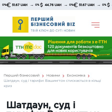
Skip
→
→
→
51.67 UAH
44.76 UAH
51.67 UAH
44.76
0%
0%
0%
to
content
Перший бізнесовий
Новини
Економіка
Шатдаун, суд і тарифи: Вашингтон стискається в кільці
криз
Шатдаун, суд і