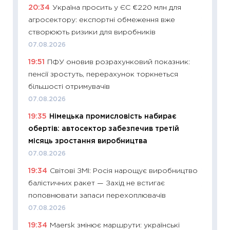
20:34
Україна просить у ЄС €220 млн для
що зав
агросектору: експортні обмеження вже
11.06.20
створюють ризики для виробників
11:27
До
07.08.2026
ціни зм
19:51
ПФУ оновив розрахунковий показник:
30.04.2
пенсії зростуть, перерахунок торкнеться
11:32
Бі
більшості отримувачів
впевне
07.08.2026
поведін
19:35
Німецька промисловість набирає
27.04.2
обертів: автосектор забезпечив третій
11:28
Чо
місяць зростання виробництва
змінив
07.08.2026
2026 р
19:34
Світові ЗМІ: Росія нарощує виробництво
13.04.20
балістичних ракет — Захід не встигає
11:29
Ск
поповнювати запаси перехоплювачів
кошик 
07.08.2026
базово
19:34
Maersk змінює маршрути: українські
оцінко