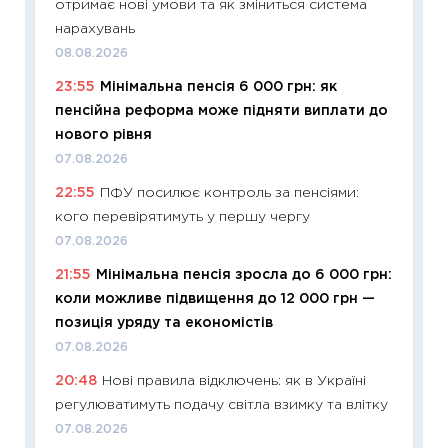
отримає нові умови та як зміниться система
облігац
нарахувань
08.07.2
08.08.2026
11:20
Ці
23:55
Мінімальна пенсія 6 000 грн: як
майбут
пенсійна реформа може підняти виплати до
01.07.2
нового рівня
11:24
Пр
07.08.2026
освіта 
22:55
ПФУ посилює контроль за пенсіями:
29.06.2
кого перевірятимуть у першу чергу
11:27
Вс
07.08.2026
топ уні
21:55
Мінімальна пенсія зросла до 6 000 грн:
абітурі
коли можливе підвищення до 12 000 грн —
23.06.2
позиція уряду та економістів
11:29
До
07.08.2026
наспра
20:48
Нові правила відключень: як в Україні
2027–2
регулюватимуть подачу світла взимку та влітку
19.06.20
07.08.2026
11:22
Ка