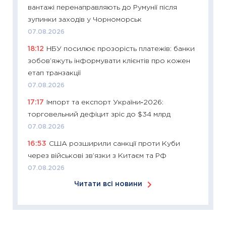
вантажі перенаправляють до Румунії після
06.04.2
зупинки заходів у Чорноморськ
11:24
Ск
07.08.2026
у 2026
18:12
НБУ посилює прозорість платежів: банки
KSE до
зобов’яжуть інформувати клієнтів про кожен
30.03.2
етап транзакції
11:26
Зо
07.08.2026
купува
17:17
Імпорт та експорт України‑2026:
12.03.20
торговельний дефіцит зріс до $34 млрд
11:27
Ек
07.08.2026
змінило
16:53
США розширили санкції проти Куби
розвитк
через військові зв’язки з Китаєм та РФ
24.02.2
07.08.2026
11:26
Сп
Читати всі новини
2026: 
ліквідн
18.02.20