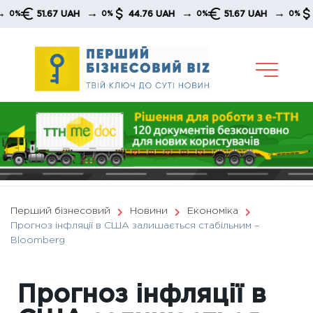
Skip
→
→
→
51.67 UAH
44.76 UAH
51.67 UAH
44.7
0%
0%
0%
to
content
Перший бізнесовий
Новини
Економіка
Прогноз інфляції в США залишається стабільним –
Вloomberg
Прогноз інфляції в