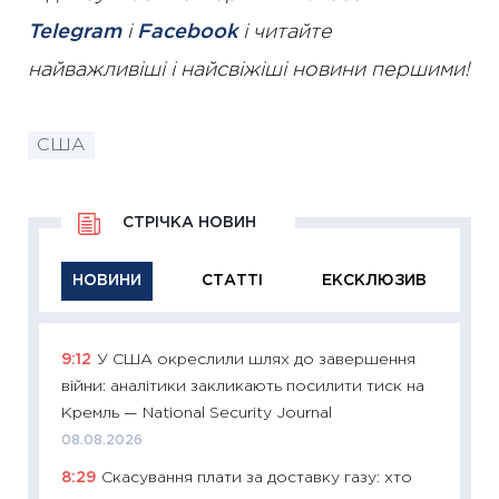
Telegram
і
Facebook
і читайте
найважливіші і найсвіжіші новини першими!
США
СТРІЧКА НОВИН
НОВИНИ
СТАТТІ
ЕКСКЛЮЗИВ
9:12
У США окреслили шлях до завершення
11:29
Як
війни: аналітики закликають посилити тиск на
інвест
Кремль — National Security Journal
21.07.20
08.08.2026
11:26
Як
8:29
Скасування плати за доставку газу: хто
ризики