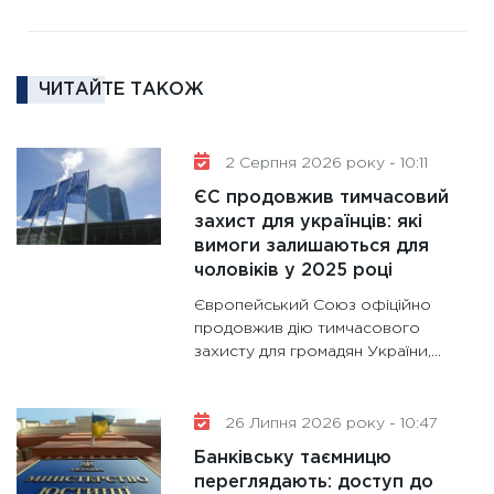
11:27
За
диктує
16.02.20
ЧИТАЙТЕ ТАКОЖ
11:30
Ре
роль US
та зни
2 Серпня 2026 року - 10:11
30.01.20
ЄС продовжив тимчасовий
11:30
Кр
захист для українців: які
роблять
вимоги залишаються для
28.01.20
чоловіків у 2025 році
11:28
Де
Європейський Союз офіційно
гранто
продовжив дію тимчасового
захисту для громадян України,...
13.01.20
11:30
Ст
майбут
26 Липня 2026 року - 10:47
31.12.20
Банківську таємницю
переглядають: доступ до