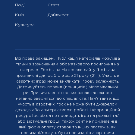
Події
Статті
Київ
Дайджест
Культура
Всі права захищені. Публікація матеріалів можлива
тільки з зазначенням обов'язкового посилання на
джерело: Fbc.biz.ua Матеріали сайту fbc.biz.ua
призначені для осіб старше 21 року (21+). Участь в
азартних іграх може викликати ігрову залежність.
Дотримуйтесь правил (принципів) відповідальної
гри. При виявленні перших ознак залежності
негайно зверніться до спеціаліста. Пам'ятайте, що
участь в азартних іграх не може бути джерелом
доходів або альтернативою роботі. Інформаційний
ресурс fbc.biz.ua не проводить ігри на реальні та/
або віртуальні гроші, також сайт не приймає ні в
якій формі оплату ставок та інших платежів, які
пов’язані/можуть бути пов’язані з азартними