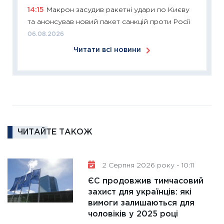
14:15
Макрон засудив ракетні удари по Києву
11:26
Сп
та анонсував новий пакет санкцій проти Росії
2026: 
06.08.2026
ліквідн
Читати всі новини
18.02.20
11:27
За
диктує
16.02.20
11:30
Ре
роль US
ЧИТАЙТЕ ТАКОЖ
та зни
30.01.20
11:30
Кр
2 Серпня 2026 року - 10:11
роблять
ЄС продовжив тимчасовий
28.01.20
захист для українців: які
вимоги залишаються для
11:28
Де
чоловіків у 2025 році
гранто