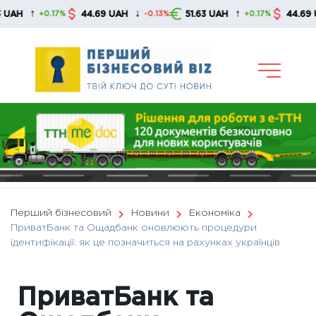
Skip
↑
↓
↑
↓
44.69 UAH
51.63 UAH
44.69 UAH
+0.17%
-0.13%
+0.17%
to
content
Перший бізнесовий
Новини
Економіка
ПриватБанк та Ощадбанк оновлюють процедури
ідентифікації: як це позначиться на рахунках українців
ПриватБанк та