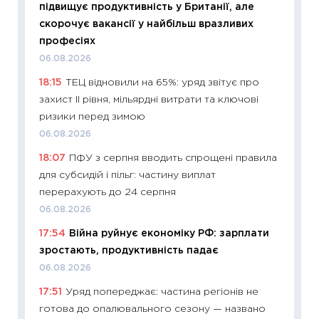
підвищує продуктивність у Британії, але
11:29
До
скорочує вакансії у найбільш вразливих
наспра
професіях
2027–2
06.08.2026
19.06.20
18:15
ТЕЦ відновили на 65%: уряд звітує про
11:22
Ка
захист II рівня, мільярдні витрати та ключові
що зав
ризики перед зимою
11.06.20
06.08.2026
11:27
До
18:07
ПФУ з серпня вводить спрощені правила
ціни зм
для субсидій і пільг: частину виплат
30.04.2
перерахують до 24 серпня
11:32
Бі
06.08.2026
впевне
17:54
Війна руйнує економіку РФ: зарплати
поведін
зростають, продуктивність падає
27.04.2
06.08.2026
11:28
Чо
17:51
Уряд попереджає: частина регіонів не
змінив
готова до опалювального сезону — названо
2026 р