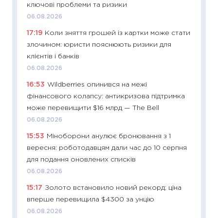
ключові проблеми та ризики
13.04.20
06.08.2026
11:29
Ск
17:19
Коли зняття грошей із картки може стати
кошик 
злочином: юристи пояснюють ризики для
базово
клієнтів і банків
оцінко
06.08.2026
06.04.2
16:53
Wildberries опинився на межі
11:24
Ск
фінансового колапсу: антикризова підтримка
у 2026
може перевищити $16 млрд — The Bell
KSE до
06.08.2026
30.03.2
15:53
Міноборони анулює бронювання з 1
11:26
Зо
вересня: роботодавцям дали час до 10 серпня
купува
для подання оновлених списків
12.03.20
06.08.2026
11:27
Ек
15:17
Золото встановило новий рекорд: ціна
змінило
вперше перевищила $4300 за унцію
розвитк
06.08.2026
24.02.2