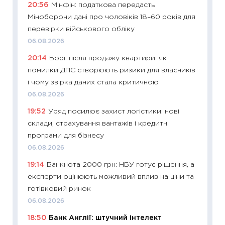
20:56
Мінфін: податкова передасть
11:29
Як
Міноборони дані про чоловіків 18–60 років для
інвест
перевірки військового обліку
21.07.20
06.08.2026
11:26
Як
20:14
Борг після продажу квартири: як
ризики
помилки ДПС створюють ризики для власників
облігац
і чому звірка даних стала критичною
08.07.2
06.08.2026
11:20
Ці
19:52
Уряд посилює захист логістики: нові
майбут
склади, страхування вантажів і кредитні
01.07.2
програми для бізнесу
11:24
Пр
06.08.2026
освіта 
19:14
Банкнота 2000 грн: НБУ готує рішення, а
29.06.2
експерти оцінюють можливий вплив на ціни та
11:27
Вс
готівковий ринок
топ уні
06.08.2026
абітурі
18:50
Банк Англії: штучний інтелект
23.06.2