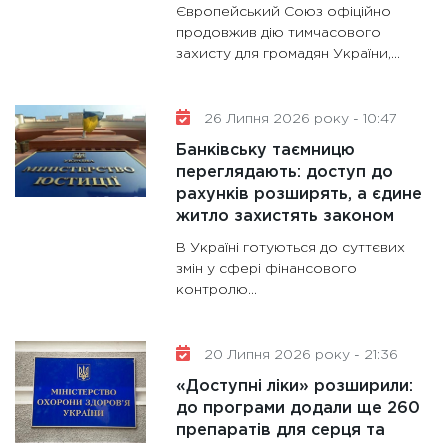
13.01.20
Європейський Союз офіційно
продовжив дію тимчасового
11:30
Ст
захисту для громадян України,...
майбут
31.12.20
26 Липня 2026 року - 10:47
Банківську таємницю
переглядають: доступ до
рахунків розширять, а єдине
житло захистять законом
В Україні готуються до суттєвих
змін у сфері фінансового
контролю...
20 Липня 2026 року - 21:36
«Доступні ліки» розширили:
до програми додали ще 260
препаратів для серця та