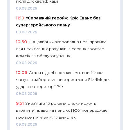
після дискваліфікації
наспра
09.08.2026
2027–2
11:19
«Справжній герой»: Кріс Еванс без
19.06.20
супергеройського плану
11:22
Ка
09.08.2026
що зав
10:50
«Ощадбанк» запровадив нові правила
11.06.20
для неактивних рахунків: з серпня зростає
11:27
До
комісія за обслуговування
ціни зм
09.08.2026
30.04.2
10:06
Стали відомі справжні мотиви Маска:
11:32
Бі
чому він заборонив використання Starlink для
впевне
ударів по території РФ
поведін
09.08.2026
27.04.2
9:51
Українці з 13 роками стажу можуть
11:28
Чо
втратити право на пенсію: ПФУ попереджає
змінив
про критичні зміни у вимогах
2026 р
09.08.2026
13.04.20