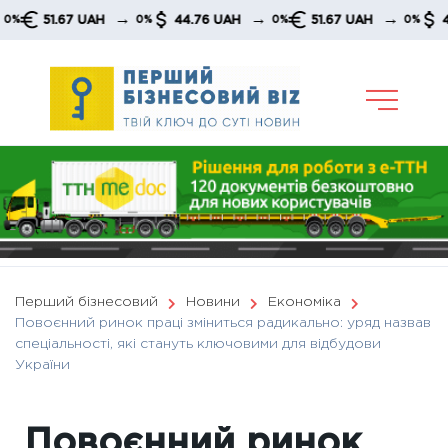
Skip
→
→
→
51.67 UAH
44.76 UAH
51.67 UAH
44.76
0%
0%
0%
to
content
Перший бізнесовий
Новини
Економіка
Повоєнний ринок праці зміниться радикально: уряд назвав
спеціальності, які стануть ключовими для відбудови
України
Повоєнний ринок