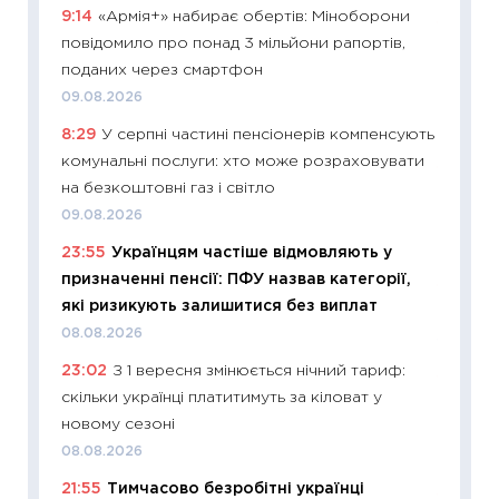
9:14
«Армія+» набирає обертів: Міноборони
11:29
Ск
повідомило про понад 3 мільйони рапортів,
кошик 
поданих через смартфон
базово
09.08.2026
оцінко
8:29
У серпні частині пенсіонерів компенсують
06.04.2
комунальні послуги: хто може розраховувати
11:24
Ск
на безкоштовні газ і світло
у 2026
09.08.2026
KSE до
23:55
Українцям частіше відмовляють у
30.03.2
призначенні пенсії: ПФУ назвав категорії,
11:26
Зо
які ризикують залишитися без виплат
купува
08.08.2026
12.03.20
23:02
З 1 вересня змінюється нічний тариф:
11:27
Ек
скільки українці платитимуть за кіловат у
змінило
новому сезоні
розвитк
08.08.2026
24.02.2
21:55
Тимчасово безробітні українці