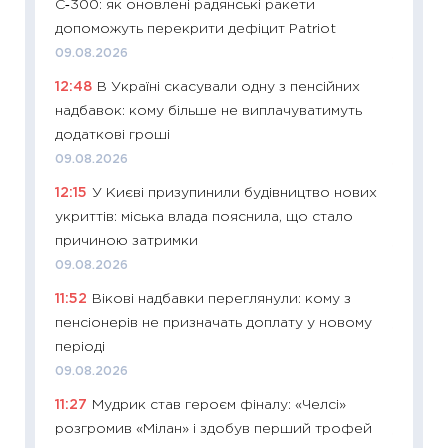
С‑300: як оновлені радянські ракети
інвест
допоможуть перекрити дефіцит Patriot
21.07.20
09.08.2026
11:26
Як
12:48
В Україні скасували одну з пенсійних
ризики
надбавок: кому більше не виплачуватимуть
облігац
додаткові гроші
08.07.2
09.08.2026
11:20
Ці
12:15
У Києві призупинили будівництво нових
майбут
укриттів: міська влада пояснила, що стало
01.07.2
причиною затримки
11:24
Пр
09.08.2026
освіта 
11:52
Вікові надбавки переглянули: кому з
29.06.2
пенсіонерів не призначать доплату у новому
11:27
Вс
періоді
топ уні
09.08.2026
абітурі
11:27
Мудрик став героєм фіналу: «Челсі»
23.06.2
розгромив «Мілан» і здобув перший трофей
11:29
До