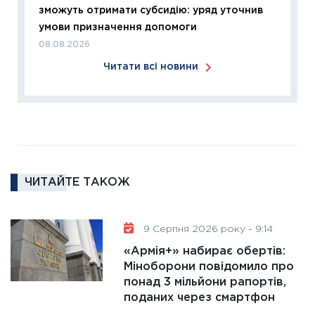
11:26
Сп
зможуть отримати субсидію: уряд уточнив
2026: 
умови призначення допомоги
ліквідн
08.08.2026
18.02.20
Читати всі новини
11:27
За
диктує
16.02.20
11:30
Ре
роль US
та зни
ЧИТАЙТЕ ТАКОЖ
30.01.20
11:30
Кр
роблять
9 Серпня 2026 року - 9:14
28.01.20
«Армія+» набирає обертів:
11:28
Де
Міноборони повідомило про
понад 3 мільйони рапортів,
гранто
поданих через смартфон
13.01.20