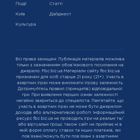
Події
Статті
Київ
Дайджест
Культура
Всі права захищені. Публікація матеріалів можлива
тільки з зазначенням обов'язкового посилання на
джерело: Fbc.biz.ua Матеріали сайту fbc.biz.ua
призначені для осіб старше 21 року (21+). Участь в
азартних іграх може викликати ігрову залежність.
Дотримуйтесь правил (принципів) відповідальної
гри. При виявленні перших ознак залежності
негайно зверніться до спеціаліста. Пам'ятайте, що
участь в азартних іграх не може бути джерелом
доходів або альтернативою роботі. Інформаційний
ресурс fbc.biz.ua не проводить ігри на реальні та/
або віртуальні гроші, також сайт не приймає ні в
якій формі оплату ставок та інших платежів, які
пов’язані/можуть бути пов’язані з азартними