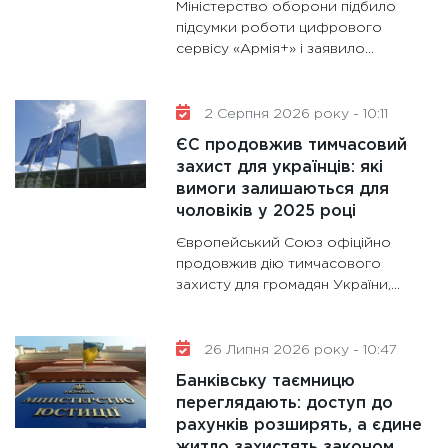
Міністерство оборони підбило
11:30
Ст
підсумки роботи цифрового
майбут
сервісу «Армія+» і заявило...
31.12.20
2 Серпня 2026 року - 10:11
ЄС продовжив тимчасовий
захист для українців: які
вимоги залишаються для
чоловіків у 2025 році
Європейський Союз офіційно
продовжив дію тимчасового
захисту для громадян України,...
26 Липня 2026 року - 10:47
Банківську таємницю
переглядають: доступ до
рахунків розширять, а єдине
житло захистять законом