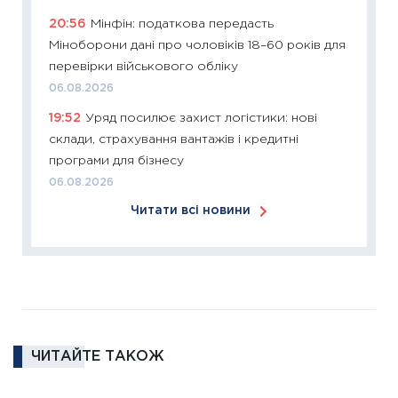
купува
20:56
Мінфін: податкова передасть
12.03.20
Міноборони дані про чоловіків 18–60 років для
11:27
Ек
перевірки військового обліку
змінило
06.08.2026
розвитк
19:52
Уряд посилює захист логістики: нові
24.02.2
склади, страхування вантажів і кредитні
11:26
Сп
програми для бізнесу
2026: 
06.08.2026
ліквідн
Читати всі новини
18.02.20
11:27
За
диктує
16.02.20
11:30
Ре
роль US
ЧИТАЙТЕ ТАКОЖ
та зни
30.01.20