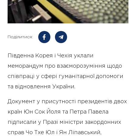
Поділитися:
Південна Корея і Чехія уклали
меморандум про взаєморозуміння щодо
співпраці у сфері гуманітарної допомоги
та відновлення України.
Документ у присутності президентів двох
країн Юн Сок Йоля та Петра Павела
підписали у Празі міністри закордонних
справ Чо Тхе Юл і Ян Ліпавський,