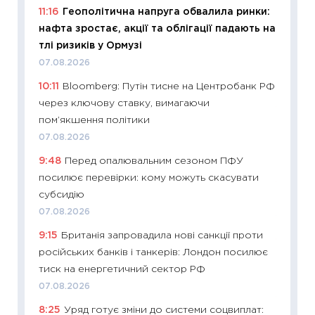
11:16
Геополітична напруга обвалила ринки:
29.06.2
нафта зростає, акції та облігації падають на
11:27
Вс
тлі ризиків у Ормузі
топ уні
07.08.2026
абітурі
10:11
Bloomberg: Путін тисне на Центробанк РФ
23.06.2
через ключову ставку, вимагаючи
11:29
До
пом’якшення політики
наспра
07.08.2026
2027–2
9:48
Перед опалювальним сезоном ПФУ
19.06.20
посилює перевірки: кому можуть скасувати
11:22
Ка
субсидію
що зав
07.08.2026
11.06.20
9:15
Британія запровадила нові санкції проти
11:27
До
російських банків і танкерів: Лондон посилює
ціни зм
тиск на енергетичний сектор РФ
30.04.2
07.08.2026
11:32
Бі
8:25
Уряд готує зміни до системи соцвиплат: