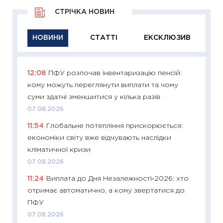
СТРІЧКА НОВИН
НОВИНИ
СТАТТІ
ЕКСКЛЮЗИВ
12:08
ПФУ розпочав інвентаризацію пенсій:
11:29
Як
кому можуть переглянути виплати та чому
інвест
суми здатні зменшитися у кілька разів
21.07.20
07.08.2026
11:26
Як
11:54
Глобальне потепління прискорюється:
ризики
економіки світу вже відчувають наслідки
облігац
кліматичної кризи
08.07.2
07.08.2026
11:20
Ці
11:24
Виплата до Дня Незалежності‑2026: хто
майбут
отримає автоматично, а кому звертатися до
01.07.2
ПФУ
11:24
Пр
07.08.2026
освіта 