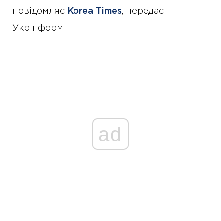
повідомляє
Korea Times
, передає
Укрінформ.
ad