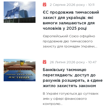
11:30
Кр
2 Серпня 2026 року - 10:11
роблять
ЄС продовжив тимчасовий
28.01.20
захист для українців: які
вимоги залишаються для
11:28
Де
чоловіків у 2025 році
гранто
13.01.20
Європейський Союз офіційно
продовжив дію тимчасового
11:30
Ст
захисту для громадян України,...
майбут
31.12.20
26 Липня 2026 року - 10:47
Банківську таємницю
переглядають: доступ до
рахунків розширять, а єдине
житло захистять законом
В Україні готуються до суттєвих
змін у сфері фінансового
контролю...