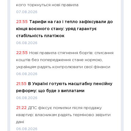
впевне
кого торкнуться нові правила
поведін
07.08.2026
27.04.2
23:55
Тарифи на газ і тепло зафіксували до
11:28
Чо
кінця воєнного стану: уряд гарантує
змінив
стабільність платіжок
2026 р
06.08.2026
13.04.20
22:55
Нові правила стягнення боргів: списання
11:29
Ск
коштів без попередження стане нормою,
кошик 
українцям радять контролювати свої фінанси
базово
06.08.2026
оцінко
21:55
В Україні готують масштабну пенсійну
06.04.2
реформу: що буде з виплатами
11:24
Ск
06.08.2026
у 2026
21:22
ДПС фіксує помилки після продажу
KSE до
квартир: власникам радять терміново звірити
30.03.2
дані
11:26
Зо
06.08.2026