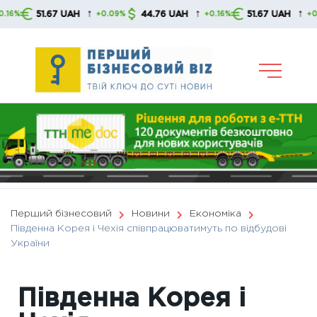
Skip
↑
↑
↑
51.67 UAH
44.76 UAH
51.67 UAH
+0.09%
+0.16%
+0.09%
to
content
Перший бізнесовий
Новини
Економіка
Південна Корея і Чехія співпрацюватимуть по відбудові
України
Південна Корея і