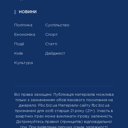
НОВИНИ
Політика
Суспільство
Економіка
Спорт
Події
Статті
Київ
Дайджест
Культура
Всі права захищені. Публікація матеріалів можлива
тільки з зазначенням обов'язкового посилання на
джерело: Fbc.biz.ua Матеріали сайту fbc.biz.ua
призначені для осіб старше 21 року (21+). Участь в
азартних іграх може викликати ігрову залежність.
Дотримуйтесь правил (принципів) відповідальної
гри. При виявленні перших ознак залежності