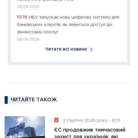
змінило
08.08.2026
розвитк
10:19
НБУ запускає нову цифрову систему для
24.02.2
банківських клієнтів: як зміниться доступ до
11:26
Сп
фінансових послуг
2026: 
08.08.2026
ліквідн
Читати всі новини
18.02.20
11:27
За
диктує
16.02.20
11:30
Ре
роль US
ЧИТАЙТЕ ТАКОЖ
та зни
30.01.20
11:30
Кр
2 Серпня 2026 року - 10:11
роблять
ЄС продовжив тимчасовий
28.01.20
захист для українців: які