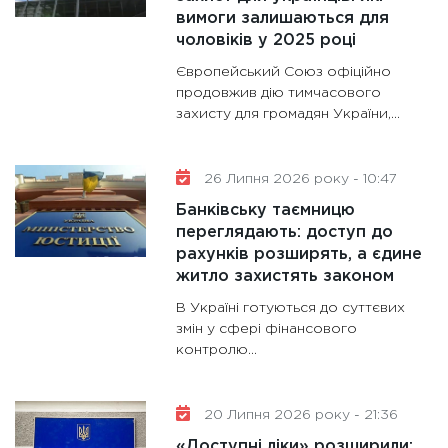
вимоги залишаються для
11:28
Де
чоловіків у 2025 році
гранто
13.01.20
Європейський Союз офіційно
продовжив дію тимчасового
11:30
Ст
захисту для громадян України,...
майбут
31.12.20
26 Липня 2026 року - 10:47
Банківську таємницю
переглядають: доступ до
рахунків розширять, а єдине
житло захистять законом
В Україні готуються до суттєвих
змін у сфері фінансового
контролю...
20 Липня 2026 року - 21:36
«Доступні ліки» розширили: