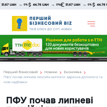
Skip
→
→
→
7 UAH
44.76 UAH
51.67 UAH
44.76 UAH
0%
0%
0%
to
content
Перший бізнесовий
Новини
Економіка
ПФУ почав липневі пенсійні виплати: адресна допомога та
нові надбавки
ПФУ почав липневі