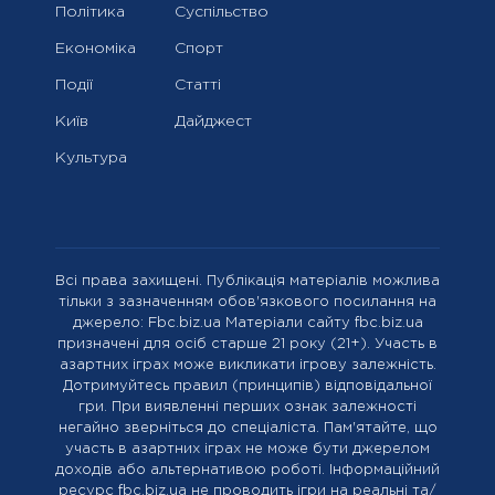
Політика
Суспільство
Економіка
Спорт
Події
Статті
Київ
Дайджест
Культура
Всі права захищені. Публікація матеріалів можлива
тільки з зазначенням обов'язкового посилання на
джерело: Fbc.biz.ua Матеріали сайту fbc.biz.ua
призначені для осіб старше 21 року (21+). Участь в
азартних іграх може викликати ігрову залежність.
Дотримуйтесь правил (принципів) відповідальної
гри. При виявленні перших ознак залежності
негайно зверніться до спеціаліста. Пам'ятайте, що
участь в азартних іграх не може бути джерелом
доходів або альтернативою роботі. Інформаційний
ресурс fbc.biz.ua не проводить ігри на реальні та/