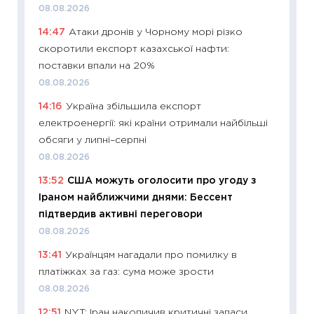
08.08.2026
абітурі
14:47
Атаки дронів у Чорному морі різко
23.06.2
скоротили експорт казахської нафти:
11:29
До
поставки впали на 20%
наспра
08.08.2026
2027–2
14:16
Україна збільшила експорт
19.06.20
електроенергії: які країни отримали найбільші
11:22
Ка
обсяги у липні–серпні
що зав
08.08.2026
11.06.20
13:52
США можуть оголосити про угоду з
11:27
До
Іраном найближчими днями: Бессент
ціни зм
підтвердив активні переговори
30.04.2
08.08.2026
11:32
Бі
13:41
Українцям нагадали про помилку в
впевне
платіжках за газ: сума може зрости
поведін
08.08.2026
27.04.2
12:51
NYT: Іран накопичив критичні запаси