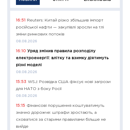
16:51
Reuters: Китай різко збільшив імпорт
11:29
Як
російської нафти — закупівлі зросли на тлі
інвест
зміни ринкових потоків
21.07.20
08.08.2026
11:26
Як
16:10
Уряд змінив правила розподілу
ризики
електроенергії: влітку та взимку діятимуть
облігац
різні моделі
08.07.2
08.08.2026
11:20
Ці
15:53
WSJ: Розвідка США фіксує нові загрози
майбут
для НАТО з боку Росії
01.07.2
08.08.2026
11:24
Пр
15:15
Фінансові порушення коштуватимуть
освіта 
значно дорожче: штрафи зростають, а
29.06.2
сховатися за старими правилами більше не
11:27
Вс
вийде
топ уні