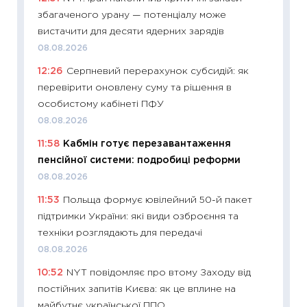
11:28
Чо
збагаченого урану — потенціалу може
змінив
вистачити для десяти ядерних зарядів
2026 р
08.08.2026
13.04.20
12:26
Серпневий перерахунок субсидій: як
11:29
Ск
перевірити оновлену суму та рішення в
кошик 
особистому кабінеті ПФУ
базово
08.08.2026
оцінко
11:58
Кабмін готує перезавантаження
06.04.2
пенсійної системи: подробиці реформи
11:24
Ск
08.08.2026
у 2026
11:53
Польща формує ювілейний 50-й пакет
KSE до
підтримки України: які види озброєння та
30.03.2
техніки розглядають для передачі
11:26
Зо
08.08.2026
купува
10:52
NYT повідомляє про втому Заходу від
12.03.20
постійних запитів Києва: як це вплине на
11:27
Ек
майбутнє української ППО