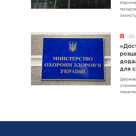
Європе
продов
захисту
20 
«Дост
розши
додал
для с
Держав
отрима
перелік