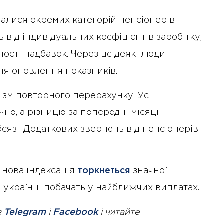
валися окремих категорій пенсіонерів —
 від індивідуальних коефіцієнтів заробітку,
ності надбавок. Через це деякі люди
ля оновлення показників.
зм повторного перерахунку. Усі
но, а різницю за попередні місяці
сязі. Додаткових звернень від пенсіонерів
 нова індексація
торкнеться
значної
и українці побачать у найближчих виплатах.
в
Telegram
і
Facebook
і читайте