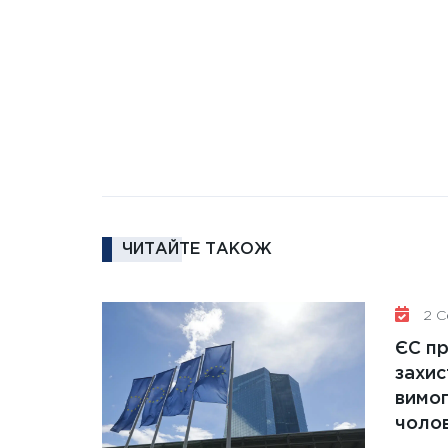
ЧИТАЙТЕ ТАКОЖ
2 Се
ЄС п
захис
вимо
чолов