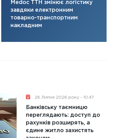
Medoc ТТН змінює логістику
платить за 
31.12.2025
завдяки електронним
там, де ви
Читати в
товарно-транспортним
накладним
26 Липня 2026 року - 10:47
Банківську таємницю
переглядають: доступ до
рахунків розширять, а
єдине житло захистять