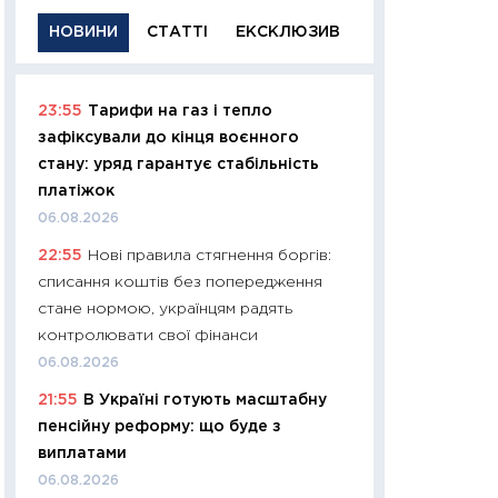
НОВИНИ
СТАТТІ
ЕКСКЛЮЗИВ
23:55
Тарифи на газ і тепло
11:29
Якісна інфо
зафіксували до кінця воєнного
успішного інвест
стану: уряд гарантує стабільність
21.07.2026
платіжок
11:26
Як заробити
06.08.2026
дохідність, ризик
22:55
Нові правила стягнення боргів:
державних обліга
списання коштів без попередження
08.07.2026
стане нормою, українцям радять
11:20
Ціна здоров’
контролювати свої фінанси
медицина майбут
06.08.2026
витрати людей
21:55
В Україні готують масштабну
01.07.2026
пенсійну реформу: що буде з
11:24
Професії ма
виплатами
рухається освіта 
06.08.2026
платитимуть біл