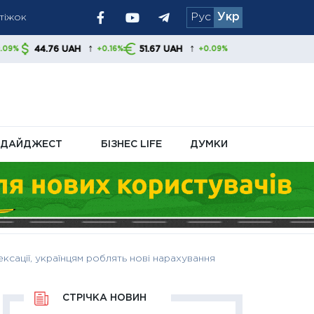
атіжок
Рус
Укр
ям радять
↑
↑
 UAH
51.67 UAH
+0.16%
+0.09%
ДАЙДЖЕСТ
БІЗНЕС LIFE
ДУМКИ
ксації, українцям роблять нові нарахування
СТРІЧКА НОВИН