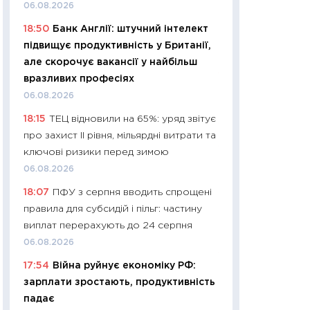
11:32
Більше зао
06.08.2026
впевненості: як 
18:50
Банк Англії: штучний інтелект
поведінка україн
підвищує продуктивність у Британії,
27.04.2026
але скорочує вакансії у найбільш
11:28
Чому їжа зн
вразливих професіях
як змінився прод
06.08.2026
українців у 2026 
18:15
ТЕЦ відновили на 65%: уряд звітує
13.04.2026
про захист II рівня, мільярдні витрати та
11:29
Скільки нас
ключові ризики перед зимою
великодній кошик
06.08.2026
власний розраху
18:07
ПФУ з серпня вводить спрощені
набору порівняно
правила для субсидій і пільг: частину
оцінкою
виплат перерахують до 24 серпня
06.04.2026
06.08.2026
11:24
Скільки кош
17:54
Війна руйнує економіку РФ:
стримування у 202
зарплати зростають, продуктивність
розмови з Майко
падає
арифметики пер