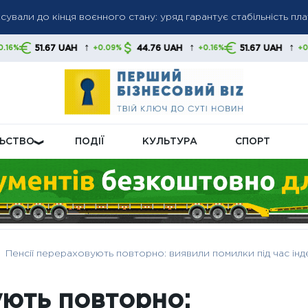
сували до кінця воєнного стану: уряд гарантує стабільність пл
гів: списання коштів без попередження стане нормою, українц
и
↑
↑
↑
 UAH
44.76 UAH
51.67 UAH
44.76
+0.09%
+0.16%
+0.09%
ну пенсійну реформу: що буде з виплатами
ЛЬСТВО
ПОДІЇ
КУЛЬТУРА
СПОРТ
Пенсії перераховують повторно: виявили помилки під час інде
ують повторно: