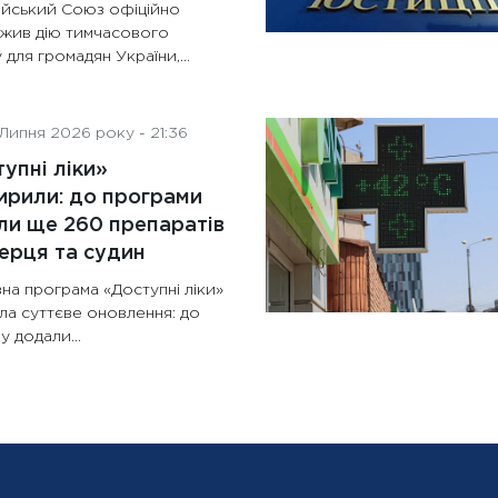
йський Союз офіційно
жив дію тимчасового
 для громадян України,...
Липня 2026 року - 21:36
упні ліки»
рили: до програми
и ще 260 препаратів
ерця та судин
на програма «Доступні ліки»
ла суттєве оновлення: до
у додали...