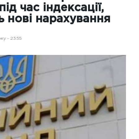
ід час індексації,
ь нові нарахування
ку - 23:55