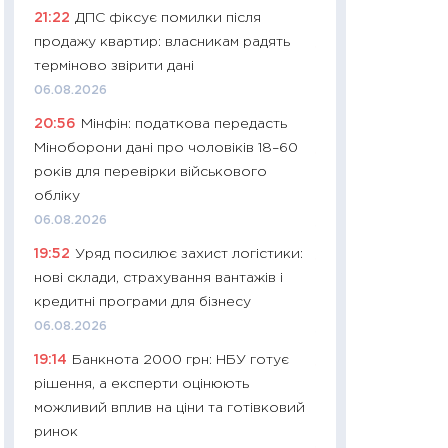
21:22
ДПС фіксує помилки після
29.06.2026
продажу квартир: власникам радять
11:27
Вступ-2026 в
терміново звірити дані
контракту, топ ун
06.08.2026
правила для абіту
20:56
Мінфін: податкова передасть
23.06.2026
Міноборони дані про чоловіків 18–60
11:29
Долар по 51,5
років для перевірки військового
тисяч: що наспра
обліку
Бюджетна деклар
06.08.2026
19.06.2026
19:52
Уряд посилює захист логістики:
11:22
Кадровий деф
нові склади, страхування вантажів і
вакансії: що зав
кредитні програми для бізнесу
найму
06.08.2026
11.06.2026
19:14
Банкнота 2000 грн: НБУ готує
11:27
Дорожчає ще
рішення, а експерти оцінюють
промислові ціни з
можливий вплив на ціни та готівковий
30.04.2026
ринок