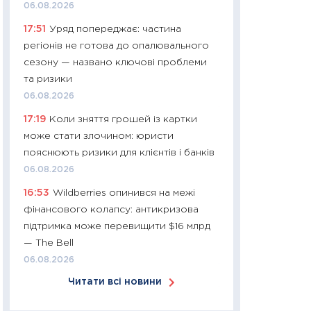
06.08.2026
30.03.2026
17:51
Уряд попереджає: частина
11:26
Золото по $
регіонів не готова до опалювального
$80: час купуват
сезону — названо ключові проблеми
прибуток?
та ризики
12.03.2026
06.08.2026
11:27
Економіка Ук
17:19
Коли зняття грошей із картки
що змінилося за 4
може стати злочином: юристи
перспективи розв
пояснюють ризики для клієнтів і банків
стабільності
06.08.2026
24.02.2026
16:53
Wildberries опинився на межі
11:26
Споживання 
фінансового колапсу: антикризова
2025–2026: струк
підтримка може перевищити $16 млрд
заощадження та л
— The Bell
оцінками KSE Inst
06.08.2026
18.02.2026
Читати всі новини
11:27
Зарплати на
— хто диктує умо