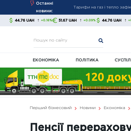
Тарифи на газ і тепло зафік
Skip
Останні
Нові правила стягнення бор
to
новини:
content
контролювати свої фінанс
↑
↑
↑
6 UAH
51.67 UAH
44.76 UAH
51.67
+0.16%
+0.09%
+0.16%
В Україні готують масштаб
ЕКОНОМІКА
ПОЛІТИКА
СУСПІ
Перший бізнесовий
Новини
Економіка
Пенсії перерахов