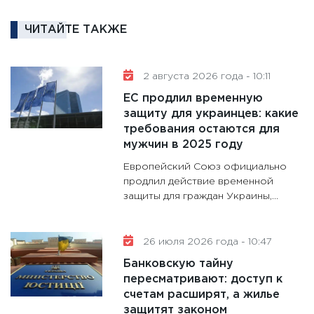
кто ди
кандид
ЧИТАЙТЕ ТАКЖЕ
16.02.20
11:30
Ре
2 августа 2026 года - 10:11
котель
ЕС продлил временную
аудита
защиту для украинцев: какие
30.01.20
требования остаются для
11:30
Кр
мужчин в 2025 году
делают
Европейский Союз официально
28.01.20
продлил действие временной
защиты для граждан Украины,...
11:28
Го
гранто
дефиц
26 июля 2026 года - 10:47
13.01.20
Банковскую тайну
11:30
Ст
пересматривают: доступ к
будуще
счетам расширят, а жилье
31.12.20
защитят законом