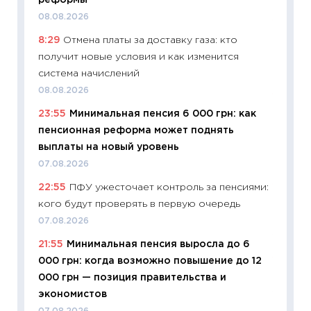
реформы
01.07.2
08.08.2026
11:24
Пр
8:29
Отмена платы за доставку газа: кто
образо
получит новые условия и как изменится
платит
система начислений
29.06.2
08.08.2026
11:27
Вс
23:55
Минимальная пенсия 6 000 грн: как
Украин
пенсионная реформа может поднять
универ
выплаты на новый уровень
абитур
07.08.2026
23.06.2
22:55
ПФУ ужесточает контроль за пенсиями:
11:29
До
кого будут проверять в первую очередь
что на
деклар
07.08.2026
19.06.20
21:55
Минимальная пенсия выросла до 6
000 грн: когда возможно повышение до 12
11:22
Ка
000 грн — позиция правительства и
ваканс
экономистов
11.06.20