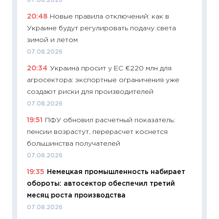
07.08.2026
11:27
До
20:48
Новые правила отключений: как в
промыш
Украине будут регулировать подачу света
30.04.2
зимой и летом
11:32
Бо
07.08.2026
уверен
20:34
Украина просит у ЕС €220 млн для
поведе
агросектора: экспортные ограничения уже
27.04.2
создают риски для производителей
11:28
По
07.08.2026
измени
19:51
ПФУ обновил расчетный показатель:
в 2026
пенсии возрастут, перерасчет коснется
13.04.20
большинства получателей
11:29
Ск
07.08.2026
пасхал
19:35
Немецкая промышленность набирает
собств
обороты: автосектор обеспечил третий
сравне
месяц роста производства
06.04.2
07.08.2026
11:24
Ск