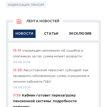
индексация пенсий
ЛЕНТА НОВОСТЕЙ
НОВОСТИ
СТАТЬИ
ЭКСКЛЮЗИВ
13:41
Украинцам напомнили об ошибке в
11:29
Ка
платежках за газ: сумма может возрасти
успешн
08.08.2026
21.07.20
12:26
Августовский пересчет субсидий: как
11:26
Ка
проверить обновленную сумму и решение в
риски 
личном кабинете ПФУ
облига
08.08.2026
08.07.2
11:58
Кабмин готовит перезагрузку
11:20
Це
пенсионной системы: подробности
будуще