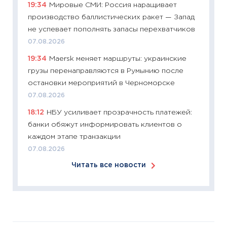
19:34
Мировые СМИ: Россия наращивает
сдержи
производство баллистических ракет — Запад
Майком
не успевает пополнять запасы перехватчиков
перев
07.08.2026
30.03.2
19:34
Maersk меняет маршруты: украинские
11:26
Зо
грузы перенаправляются в Румынию после
время 
остановки мероприятий в Черноморске
12.03.20
07.08.2026
11:27
Эк
18:12
НБУ усиливает прозрачность платежей:
что из
банки обяжут информировать клиентов о
перспе
каждом этапе транзакции
24.02.2
07.08.2026
11:26
П
Читать все новости
2025-2
сбереж
Institu
18.02.20
11:27
За