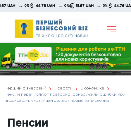
Skip
→
→
→
→
UAH
44.76 UAH
51.67 UAH
44.76 UAH
0%
0%
0%
to
content
Перший бізнесовий
Новости
Экономика
Пенсии перечисляют повторно: обнаружили ошибки при
индексации, украинцам делают новые начисления
Пенсии