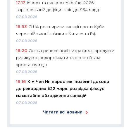
17:17
Імпорт та експорт України‑2026:
оцінко
торговельний дефіцит зріс до $34 млрд
06.04.2
07.08.2026
11:24
Ск
16:53
США розширили санкції проти Куби
у 2026
через військові зв’язки з Китаєм та РФ
KSE до
07.08.2026
30.03.2
16:20
Осінь принесе нові витрати: які продукти
11:26
Зо
ризикують подорожчати та що стоїть за
купува
зростанням цін
12.03.20
07.08.2026
11:27
Ек
16:16
Кім Чен Ин наростив іноземні доходи
змінило
до рекордних $22 млрд: розвідка фіксує
розвитк
масштабне обходження санкцій
24.02.2
07.08.2026
11:26
Сп
Читати всі новини
2026: 
ліквідн
18.02.20