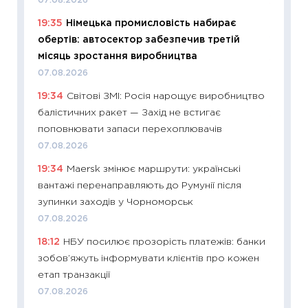
07.08.2026
11:22
Ка
19:35
Німецька промисловість набирає
що зав
обертів: автосектор забезпечив третій
11.06.20
місяць зростання виробництва
11:27
До
07.08.2026
ціни зм
19:34
Світові ЗМІ: Росія нарощує виробництво
30.04.2
балістичних ракет — Захід не встигає
11:32
Бі
поповнювати запаси перехоплювачів
впевне
07.08.2026
поведін
19:34
Maersk змінює маршрути: українські
27.04.2
вантажі перенаправляють до Румунії після
11:28
Чо
зупинки заходів у Чорноморськ
змінив
07.08.2026
2026 р
18:12
НБУ посилює прозорість платежів: банки
13.04.20
зобов’яжуть інформувати клієнтів про кожен
11:29
Ск
етап транзакції
кошик 
07.08.2026
базово