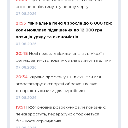
22:55
ПФУ посилює контроль за пенсіями:
ризики
кого перевірятимуть у першу чергу
облігац
07.08.2026
08.07.2
21:55
Мінімальна пенсія зросла до 6 000 грн:
11:20
Ці
коли можливе підвищення до 12 000 грн —
майбут
позиція уряду та економістів
01.07.2
07.08.2026
11:24
Пр
20:48
Нові правила відключень: як в Україні
освіта 
регулюватимуть подачу світла взимку та влітку
29.06.2
07.08.2026
11:27
Вс
20:34
Україна просить у ЄС €220 млн для
топ уні
агросектору: експортні обмеження вже
абітурі
створюють ризики для виробників
23.06.2
07.08.2026
11:29
До
19:51
ПФУ оновив розрахунковий показник:
наспра
пенсії зростуть, перерахунок торкнеться
2027–2
більшості отримувачів
19.06.20