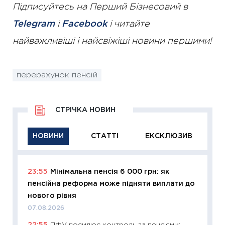
Підписуйтесь на Перший Бізнесовий в
Telegram
і
Facebook
і читайте
найважливіші і найсвіжіші новини першими!
перерахунок пенсій
СТРІЧКА НОВИН
НОВИНИ
СТАТТІ
ЕКСКЛЮЗИВ
23:55
Мінімальна пенсія 6 000 грн: як
11:29
Як
пенсійна реформа може підняти виплати до
інвест
нового рівня
21.07.20
07.08.2026
11:26
Як