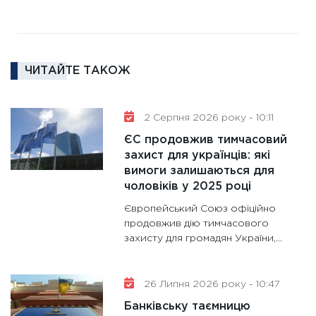
11:27
За
диктує
16.02.20
ЧИТАЙТЕ ТАКОЖ
11:30
Ре
роль US
та зни
2 Серпня 2026 року - 10:11
30.01.20
ЄС продовжив тимчасовий
11:30
Кр
захист для українців: які
роблять
вимоги залишаються для
28.01.20
чоловіків у 2025 році
11:28
Де
Європейський Союз офіційно
гранто
продовжив дію тимчасового
захисту для громадян України,...
13.01.20
11:30
Ст
майбут
26 Липня 2026 року - 10:47
31.12.20
Банківську таємницю