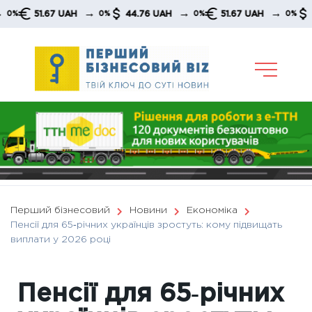
Skip
→
→
→
51.67 UAH
44.76 UAH
51.67 UAH
44.7
0%
0%
0%
to
content
Перший бізнесовий
Новини
Економіка
Пенсії для 65‑річних українців зростуть: кому підвищать
виплати у 2026 році
Пенсії для 65‑річних