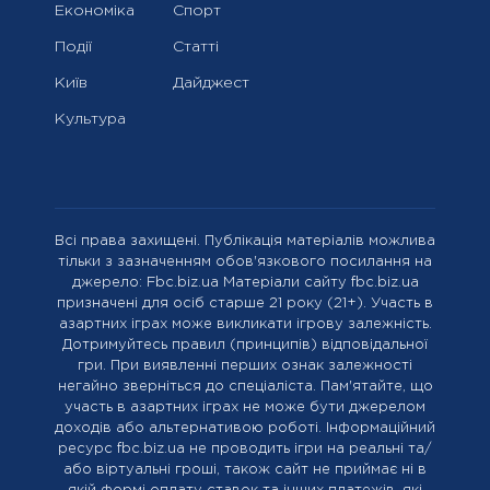
Економіка
Спорт
Події
Статті
Київ
Дайджест
Культура
Всі права захищені. Публікація матеріалів можлива
тільки з зазначенням обов'язкового посилання на
джерело: Fbc.biz.ua Матеріали сайту fbc.biz.ua
призначені для осіб старше 21 року (21+). Участь в
азартних іграх може викликати ігрову залежність.
Дотримуйтесь правил (принципів) відповідальної
гри. При виявленні перших ознак залежності
негайно зверніться до спеціаліста. Пам'ятайте, що
участь в азартних іграх не може бути джерелом
доходів або альтернативою роботі. Інформаційний
ресурс fbc.biz.ua не проводить ігри на реальні та/
або віртуальні гроші, також сайт не приймає ні в