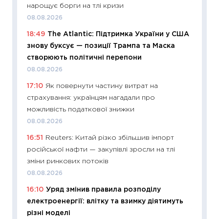
11:29
Ск
нарощує борги на тлі кризи
кошик 
08.08.2026
базово
18:49
The Atlantic: Підтримка України у США
оцінко
знову буксує — позиції Трампа та Маска
06.04.2
створюють політичні перепони
11:24
Ск
08.08.2026
у 2026
17:10
Як повернути частину витрат на
KSE до
страхування: українцям нагадали про
30.03.2
можливість податкової знижки
11:26
Зо
08.08.2026
купува
16:51
Reuters: Китай різко збільшив імпорт
12.03.20
російської нафти — закупівлі зросли на тлі
11:27
Ек
зміни ринкових потоків
змінило
08.08.2026
розвитк
16:10
Уряд змінив правила розподілу
24.02.2
електроенергії: влітку та взимку діятимуть
11:26
Сп
різні моделі