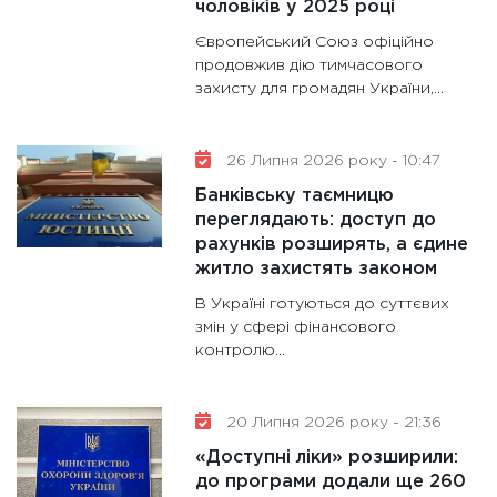
чоловіків у 2025 році
майбут
Європейський Союз офіційно
31.12.20
продовжив дію тимчасового
захисту для громадян України,...
26 Липня 2026 року - 10:47
Банківську таємницю
переглядають: доступ до
рахунків розширять, а єдине
житло захистять законом
В Україні готуються до суттєвих
змін у сфері фінансового
контролю...
20 Липня 2026 року - 21:36
«Доступні ліки» розширили:
до програми додали ще 260