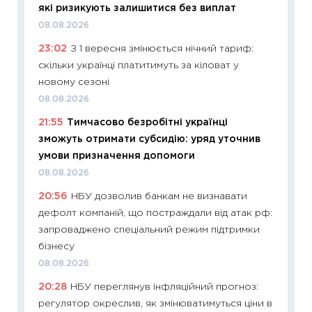
які ризикують залишитися без виплат
21.07.20
08.08.2026
11:26
Як
23:02
З 1 вересня змінюється нічний тариф:
ризики
скільки українці платитимуть за кіловат у
облігац
новому сезоні
08.07.2
08.08.2026
11:20
Ці
21:55
Тимчасово безробітні українці
майбут
зможуть отримати субсидію: уряд уточнив
01.07.2
умови призначення допомоги
11:24
Пр
08.08.2026
освіта 
20:56
НБУ дозволив банкам не визнавати
29.06.2
дефолт компаній, що постраждали від атак рф:
11:27
Вс
запроваджено спеціальний режим підтримки
топ уні
бізнесу
абітурі
08.08.2026
23.06.2
20:28
НБУ переглянув інфляційний прогноз:
11:29
До
регулятор окреслив, як змінюватимуться ціни в
наспра