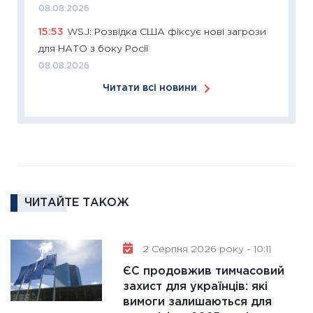
2026: 
08.08.2026
ліквідн
15:53
WSJ: Розвідка США фіксує нові загрози
18.02.20
для НАТО з боку Росії
11:27
За
08.08.2026
диктує
Читати всі новини
16.02.20
11:30
Ре
роль US
та зни
30.01.20
11:30
Кр
ЧИТАЙТЕ ТАКОЖ
роблять
28.01.20
2 Серпня 2026 року - 10:11
11:28
Де
гранто
ЄС продовжив тимчасовий
захист для українців: які
13.01.20
вимоги залишаються для
11:30
Ст