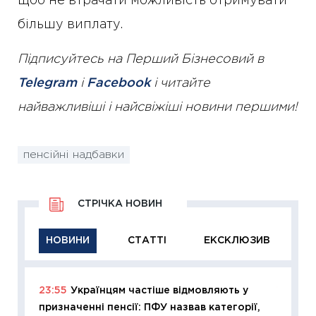
щоб не втрачати можливість отримувати
більшу виплату.
Підписуйтесь на Перший Бізнесовий в
Telegram
і
Facebook
і читайте
найважливіші і найсвіжіші новини першими!
пенсійні надбавки
СТРІЧКА НОВИН
НОВИНИ
СТАТТІ
ЕКСКЛЮЗИВ
23:55
Українцям частіше відмовляють у
11:29
Як
призначенні пенсії: ПФУ назвав категорії,
інвест