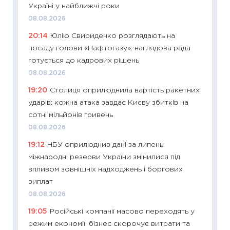
Україні у найближчі роки
2027–2
08.08.2026
19.06.20
20:14
Юлію Свириденко розглядають на
11:22
Ка
посаду голови «Нафтогазу»: наглядова рада
що зав
готується до кадрових рішень
11.06.20
08.08.2026
11:27
До
19:20
Столиця оприлюднила вартість ракетних
ціни зм
ударів: кожна атака завдає Києву збитків на
30.04.2
сотні мільйонів гривень
11:32
Бі
08.08.2026
впевне
19:12
НБУ оприлюднив дані за липень:
поведін
міжнародні резерви України змінилися під
27.04.2
впливом зовнішніх надходжень і боргових
11:28
Чо
виплат
змінив
08.08.2026
2026 р
19:05
Російські компанії масово переходять у
13.04.20
режим економії: бізнес скорочує витрати та