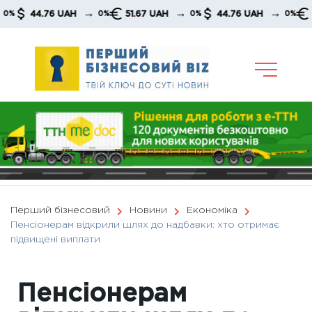
Skip
→
→
→
44.76 UAH
51.67 UAH
44.76 UAH
51.67
0%
0%
0%
to
content
Перший бізнесовий
Новини
Економіка
Пенсіонерам відкрили шлях до надбавки: хто отримає
підвищені виплати
Пенсіонерам