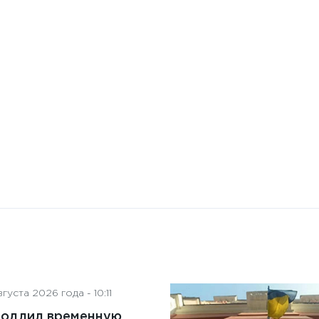
Бизнес-Диалог: Влияние
искусственного интеллекта
на деятельность советов
директоров
густа 2026 года - 10:11
родлил временную