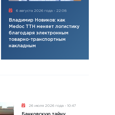
плана, грантова
управляемый де
6 августа 2026 года - 22:08
16 июля 20
13.01.2026
Владимир Новиков: как
Сергей Ко
11:30
Стратегичес
Medoc ТТН меняет логистику
платит за 
портфель будущ
благодаря электронным
сервисов т
31.12.2025
товарно-транспортным
одного»
Читать вс
накладным
26 июля 2026 года - 10:47
Банковскую тайну