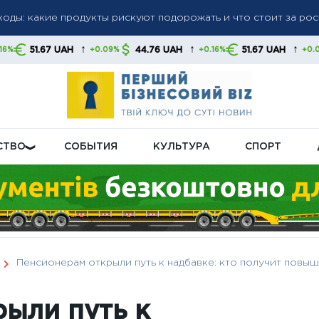
доллар и евро выросли, злотый также подорожал — данные НБ
ые санкции против российских банков и танкеров: Лондон ус
↑
↑
↑
H
44.76 UAH
51.67 UAH
44.76 U
+0.09%
+0.16%
+0.09%
ий сектор РФ
СТВО
СОБЫТИЯ
КУЛЬТУРА
СПОРТ
Пенсионерам открыли путь к надбавке: кто получит повы
ыли путь к