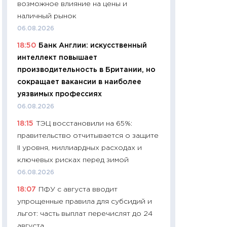
возможное влияние на цены и
11:24
Сколько сто
наличный рынок
сдерживание в 20
06.08.2026
разговора с Май
18:50
Банк Англии: искусственный
арифметики пер
интеллект повышает
30.03.2026
производительность в Британии, но
11:26
Золото по $
сокращает вакансии в наиболее
$80: время покуп
уязвимых профессиях
фиксировать при
06.08.2026
12.03.2026
18:15
ТЭЦ восстановили на 65%:
11:27
Экономика 
правительство отчитывается о защите
войны: что измен
II уровня, миллиардных расходах и
какие перспектив
ключевых рисках перед зимой
стабильности
06.08.2026
24.02.2026
18:07
ПФУ с августа вводит
11:26
Потреблени
упрощенные правила для субсидий и
украинцев 2025-2
льгот: часть выплат перечислят до 24
расходов, сбере
августа