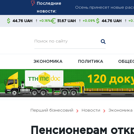
Skip
Последние
Курс валют на 7 августа: 
to
новости:
Великобритания ввела нов
content
↑
↑
↑
AH
51.67 UAH
44.76 UAH
51.67 UA
+0.16%
+0.09%
+0.16%
давление на энергетическ
ЭКОНОМИКА
ПОЛИТИКА
ОБЩЕ
Перший бізнесовий
Новости
Экономика
Пенсионерам откр