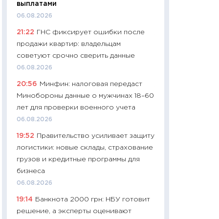
выплатами
чеки
06.08.2026
30.04.2026
21:22
ГНС фиксирует ошибки после
11:32
Больше сбе
продажи квартир: владельцам
уверенности: как
советуют срочно сверить данные
финансовое пове
06.08.2026
27.04.2026
20:56
Минфин: налоговая передаст
11:28
Почему еда 
Минобороны данные о мужчинах 18–60
бюджет: как изм
лет для проверки военного учета
продуктовая кор
06.08.2026
2026 году
19:52
Правительство усиливает защиту
13.04.2026
логистики: новые склады, страхование
11:29
Сколько дей
грузов и кредитные программы для
пасхальная корзи
бизнеса
собственный рас
06.08.2026
набора по сравн
19:14
Банкнота 2000 грн: НБУ готовит
официальной оц
решение, а эксперты оценивают
06.04.2026