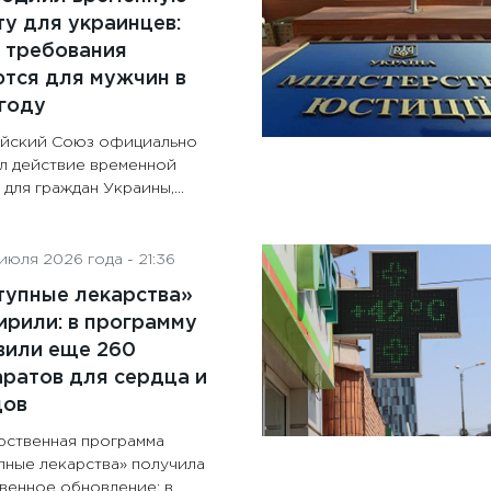
у для украинцев:
 требования
тся для мужчин в
году
йский Союз официально
л действие временной
для граждан Украины,...
июля 2026 года - 21:36
тупные лекарства»
рили: в программу
вили еще 260
ратов для сердца и
дов
рственная программа
пные лекарства» получила
венное обновление: в