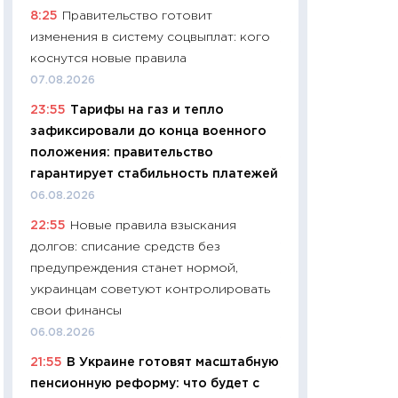
8:25
Правительство готовит
29.06.2026
изменения в систему соцвыплат: кого
11:27
Вступительн
коснутся новые правила
Украине: цена ко
07.08.2026
университетов и
23:55
Тарифы на газ и тепло
абитуриентов
зафиксировали до конца военного
23.06.2026
положения: правительство
11:29
Доллар по 51
гарантирует стабильность платежей
тысяч: что на са
06.08.2026
показывает Бюд
22:55
Новые правила взыскания
2027–2029
долгов: списание средств без
19.06.2026
предупреждения станет нормой,
11:22
Кадровый д
украинцам советуют контролировать
вакансии: мешаю
свои финансы
найму
06.08.2026
11.06.2026
21:55
В Украине готовят масштабную
11:27
Дорожает ещ
пенсионную реформу: что будет с
промышленные ц