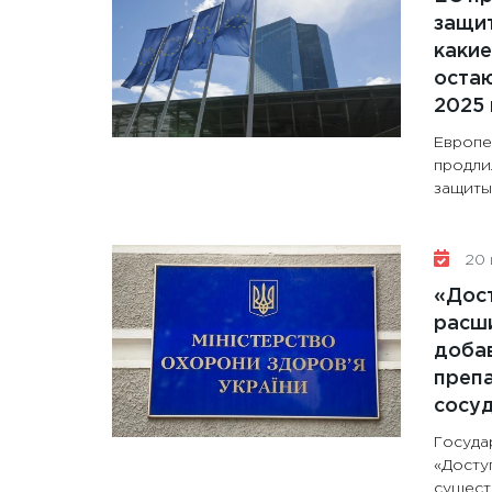
защит
какие
остаю
2025 
Европе
продли
защиты 
20 
«Дос
расши
доба
препа
сосу
Госуда
«Досту
сущест