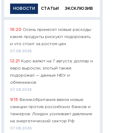
НОВОСТИ
СТАТЬИ
ЭКСКЛЮЗИВ
16:20
Осень принесет новые расходы:
11:29
Качественн
какие продукты рискуют подорожать
основа успешног
и что стоит за ростом цен
21.07.2026
07.08.2026
11:26
Как заработ
12:21
Курс валют на 7 августа: доллар и
доходность, риск
евро выросли, злотый также
покупки государ
подорожал — данные НБУ и
08.07.2026
обменников
11:20
Цена здоров
07.08.2026
медицина будуще
9:15
Великобритания ввела новые
расходы людей
санкции против российских банков и
01.07.2026
танкеров: Лондон усиливает давление
11:24
Профессии б
на энергетический сектор РФ
двигается образо
07.08.2026
навыки будут пл