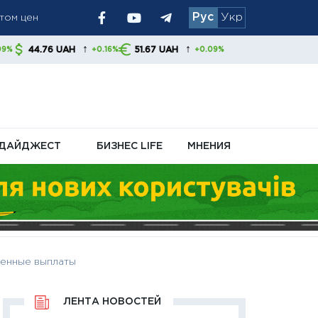
Рус
Укр
У и обменников
иливает
↑
↑
AH
51.67 UAH
+0.16%
+0.09%
ДАЙДЖЕСТ
БИЗНЕС LIFE
МНЕНИЯ
шенные выплаты
ЛЕНТА НОВОСТЕЙ