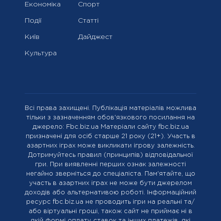
Економіка
Спорт
Події
Статті
Київ
Дайджест
Культура
Всі права захищені. Публікація матеріалів можлива
тільки з зазначенням обов'язкового посилання на
джерело: Fbc.biz.ua Матеріали сайту fbc.biz.ua
призначені для осіб старше 21 року (21+). Участь в
азартних іграх може викликати ігрову залежність.
Дотримуйтесь правил (принципів) відповідальної
гри. При виявленні перших ознак залежності
негайно зверніться до спеціаліста. Пам'ятайте, що
участь в азартних іграх не може бути джерелом
доходів або альтернативою роботі. Інформаційний
ресурс fbc.biz.ua не проводить ігри на реальні та/
або віртуальні гроші, також сайт не приймає ні в
якій формі оплату ставок та інших платежів, які