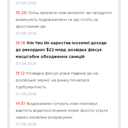
07.08.2026
змінив
16:20
Осінь принесе нові витрати: які продукти
2026 р
ризикують подорожчати та що стоїть за
13.04.20
зростанням цін
11:29
Ск
07.08.2026
кошик 
16:16
Кім Чен Ин наростив іноземні доходи
базово
до рекордних $22 млрд: розвідка фіксує
оцінко
масштабне обходження санкцій
06.04.2
07.08.2026
11:24
Ск
15:12
Розвідка фіксує різке падіння цін на
у 2026
російське зерно: на ринку почалася
KSE до
турбулентність
30.03.2
07.08.2026
11:26
Зо
14:51
Водоканали готують нові платіжки:
купува
вартість водопостачання може зрости утричі
12.03.20
через оновлені розрахунки
11:27
Ек
07.08.2026
змінило