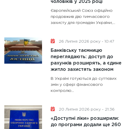
чоловіків у 2025 році
11:28
Де
гранто
Європейський Союз офіційно
13.01.20
продовжив дію тимчасового
захисту для громадян України,...
11:30
Ст
майбут
31.12.20
26 Липня 2026 року - 10:47
Банківську таємницю
переглядають: доступ до
рахунків розширять, а єдине
житло захистять законом
В Україні готуються до суттєвих
змін у сфері фінансового
контролю...
20 Липня 2026 року - 21:36
«Доступні ліки» розширили:
до програми додали ще 260