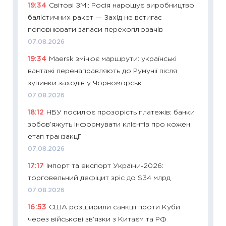
19:34
Світові ЗМІ: Росія нарощує виробництво
абітурі
балістичних ракет — Захід не встигає
23.06.2
поповнювати запаси перехоплювачів
11:29
До
07.08.2026
наспра
19:34
Maersk змінює маршрути: українські
2027–2
вантажі перенаправляють до Румунії після
19.06.20
зупинки заходів у Чорноморськ
11:22
Ка
07.08.2026
що зав
18:12
НБУ посилює прозорість платежів: банки
11.06.20
зобов’яжуть інформувати клієнтів про кожен
11:27
До
етап транзакції
ціни зм
07.08.2026
30.04.2
17:17
Імпорт та експорт України‑2026:
11:32
Бі
торговельний дефіцит зріс до $34 млрд
впевне
07.08.2026
поведін
16:53
США розширили санкції проти Куби
27.04.2
через військові зв’язки з Китаєм та РФ
11:28
Чо