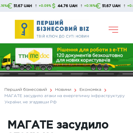
Skip
↑
↑
↑
51.67 UAH
44.76 UAH
51.67 UAH
+0.09%
+0.16%
+0.09%
to
content
Перший бізнесовий
Новини
Економіка
МАГАТЕ засудило атаки на енергетичну інфраструктуру
України, не згадавши РФ
МАГАТЕ засудило