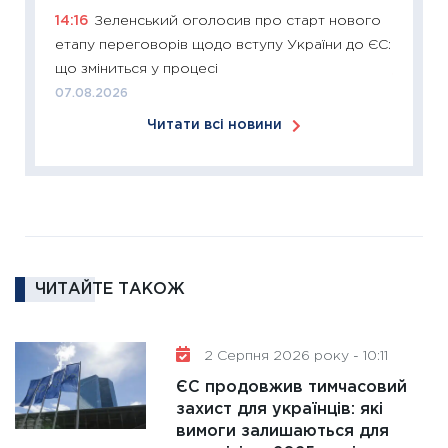
14:16
Зеленський оголосив про старт нового
розвитк
етапу переговорів щодо вступу України до ЄС:
24.02.2
що зміниться у процесі
11:26
Сп
07.08.2026
2026: 
Читати всі новини
ліквідн
18.02.20
11:27
За
диктує
16.02.20
11:30
Ре
ЧИТАЙТЕ ТАКОЖ
роль US
та зни
30.01.20
2 Серпня 2026 року - 10:11
11:30
Кр
ЄС продовжив тимчасовий
роблять
захист для українців: які
28.01.20
вимоги залишаються для