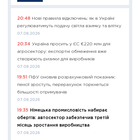
20:48
Нові правила відключень: як в Україні
11:29
Як
регулюватимуть подачу світла взимку та влітку
інвест
07.08.2026
21.07.20
20:34
Україна просить у ЄС €220 млн для
11:26
Як
агросектору: експортні обмеження вже
ризики
створюють ризики для виробників
облігац
07.08.2026
08.07.2
19:51
ПФУ оновив розрахунковий показник:
11:20
Ці
пенсії зростуть, перерахунок торкнеться
майбут
більшості отримувачів
01.07.2
07.08.2026
11:24
Пр
19:35
Німецька промисловість набирає
освіта 
обертів: автосектор забезпечив третій
29.06.2
місяць зростання виробництва
11:27
Вс
07.08.2026
топ уні