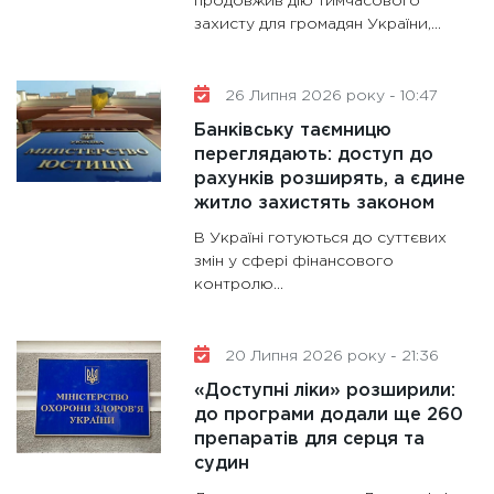
продовжив дію тимчасового
захисту для громадян України,...
11:30
Ст
майбут
31.12.20
26 Липня 2026 року - 10:47
Банківську таємницю
переглядають: доступ до
рахунків розширять, а єдине
житло захистять законом
В Україні готуються до суттєвих
змін у сфері фінансового
контролю...
20 Липня 2026 року - 21:36
«Доступні ліки» розширили:
до програми додали ще 260
препаратів для серця та
судин