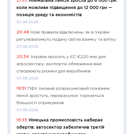
21:55
Мінімальна пенсія зросла до 6 000 грн:
11:29
Як
коли можливе підвищення до 12 000 грн —
інвест
позиція уряду та економістів
21.07.20
07.08.2026
11:26
Як
20:48
Нові правила відключень: як в Україні
ризики
регулюватимуть подачу світла взимку та влітку
облігац
07.08.2026
08.07.2
20:34
Україна просить у ЄС €220 млн для
11:20
Ці
агросектору: експортні обмеження вже
майбут
створюють ризики для виробників
01.07.2
07.08.2026
11:24
Пр
19:51
ПФУ оновив розрахунковий показник:
освіта 
пенсії зростуть, перерахунок торкнеться
29.06.2
більшості отримувачів
11:27
Вс
07.08.2026
топ уні
19:35
Німецька промисловість набирає
абітурі
обертів: автосектор забезпечив третій
23.06.2