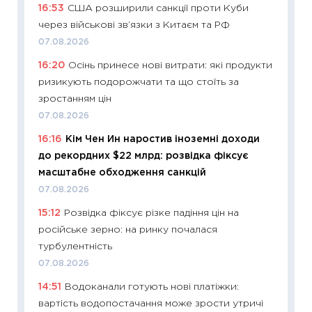
16:53
США розширили санкції проти Куби
13.04.20
через військові зв’язки з Китаєм та РФ
11:29
Ск
07.08.2026
кошик 
16:20
Осінь принесе нові витрати: які продукти
базово
ризикують подорожчати та що стоїть за
оцінко
зростанням цін
06.04.2
07.08.2026
11:24
Ск
16:16
Кім Чен Ин наростив іноземні доходи
у 2026
до рекордних $22 млрд: розвідка фіксує
KSE до
масштабне обходження санкцій
30.03.2
07.08.2026
11:26
Зо
15:12
Розвідка фіксує різке падіння цін на
купува
російське зерно: на ринку почалася
12.03.20
турбулентність
11:27
Ек
07.08.2026
змінило
14:51
Водоканали готують нові платіжки:
розвитк
вартість водопостачання може зрости утричі
24.02.2