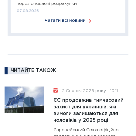
через оновлені розрахунки
11:26
Сп
07.08.2026
2026: 
Читати всі новини
ліквідн
18.02.20
11:27
За
диктує
16.02.20
11:30
Ре
ЧИТАЙТЕ ТАКОЖ
роль US
та зни
30.01.20
2 Серпня 2026 року - 10:11
11:30
Кр
ЄС продовжив тимчасовий
роблять
захист для українців: які
28.01.20
вимоги залишаються для
чоловіків у 2025 році
11:28
Де
гранто
Європейський Союз офіційно
13.01.20