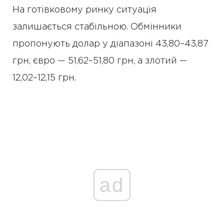
На готівковому ринку ситуація
залишається стабільною. Обмінники
пропонують долар у діапазоні 43,80–43,87
грн, євро — 51,62–51,80 грн, а злотий —
12,02–12,15 грн.
ad