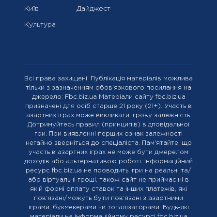
Київ
Дайджест
Культура
Всі права захищені. Публікація матеріалів можлива
тільки з зазначенням обов'язкового посилання на
джерело: Fbc.biz.ua Матеріали сайту fbc.biz.ua
призначені для осіб старше 21 року (21+). Участь в
азартних іграх може викликати ігрову залежність.
Дотримуйтесь правил (принципів) відповідальної
гри. При виявленні перших ознак залежності
негайно зверніться до спеціаліста. Пам'ятайте, що
участь в азартних іграх не може бути джерелом
доходів або альтернативою роботі. Інформаційний
ресурс fbc.biz.ua не проводить ігри на реальні та/
або віртуальні гроші, також сайт не приймає ні в
якій формі оплату ставок та інших платежів, які
пов’язані/можуть бути пов’язані з азартними
іграми, букмекерами чи тоталізаторами. Будь-які
матеріали на інформаційному ресурсі fbc.biz.ua