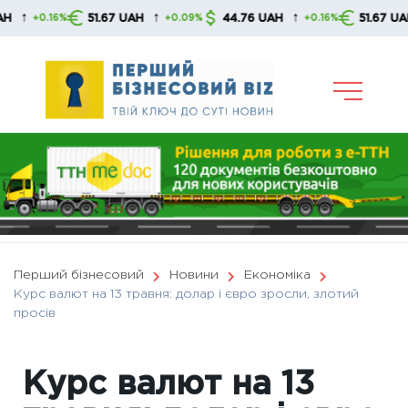
Skip
↑
↑
↑
51.67 UAH
44.76 UAH
51.67 UAH
0.16%
+0.09%
+0.16%
+
to
content
Перший бізнесовий
Новини
Економіка
Курс валют на 13 травня: долар і євро зросли, злотий
просів
Курс валют на 13