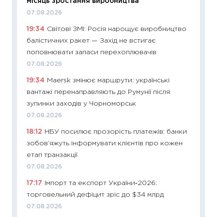
місяць зростання виробництва
11:29
До
07.08.2026
наспра
19:34
Світові ЗМІ: Росія нарощує виробництво
2027–2
балістичних ракет — Захід не встигає
19.06.20
поповнювати запаси перехоплювачів
11:22
Ка
07.08.2026
що зав
19:34
Maersk змінює маршрути: українські
11.06.20
вантажі перенаправляють до Румунії після
11:27
До
зупинки заходів у Чорноморськ
ціни зм
07.08.2026
30.04.2
18:12
НБУ посилює прозорість платежів: банки
11:32
Бі
зобов’яжуть інформувати клієнтів про кожен
впевне
етап транзакції
поведін
07.08.2026
27.04.2
17:17
Імпорт та експорт України‑2026:
11:28
Чо
торговельний дефіцит зріс до $34 млрд
змінив
07.08.2026
2026 р