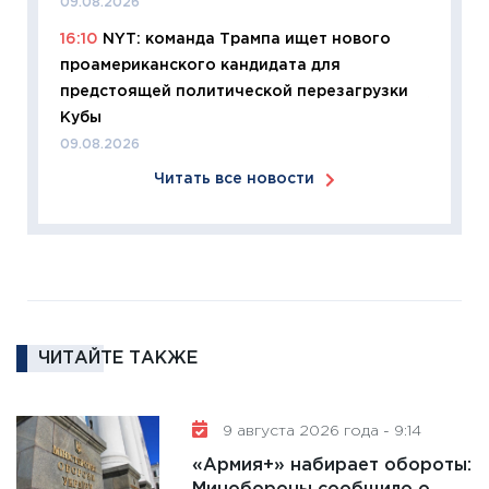
09.08.2026
что из
16:10
NYT: команда Трампа ищет нового
перспе
проамериканского кандидата для
24.02.2
предстоящей политической перезагрузки
11:26
П
Кубы
2025-2
09.08.2026
сбереж
Читать все новости
Institu
18.02.20
11:27
За
кто ди
кандид
16.02.20
ЧИТАЙТЕ ТАКЖЕ
11:30
Ре
котель
аудита
9 августа 2026 года - 9:14
30.01.20
«Армия+» набирает обороты:
11:30
Кр