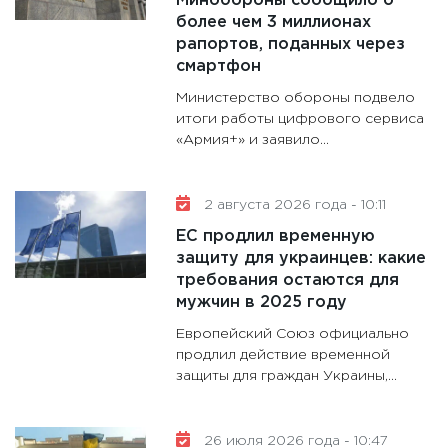
Минобороны сообщило о
делают
более чем 3 миллионах
28.01.20
рапортов, поданных через
смартфон
11:28
Го
гранто
Министерство обороны подвело
дефиц
итоги работы цифрового сервиса
«Армия+» и заявило...
13.01.20
11:30
Ст
будуще
2 августа 2026 года - 10:11
31.12.20
ЕС продлил временную
защиту для украинцев: какие
требования остаются для
мужчин в 2025 году
Европейский Союз официально
продлил действие временной
защиты для граждан Украины,...
26 июля 2026 года - 10:47