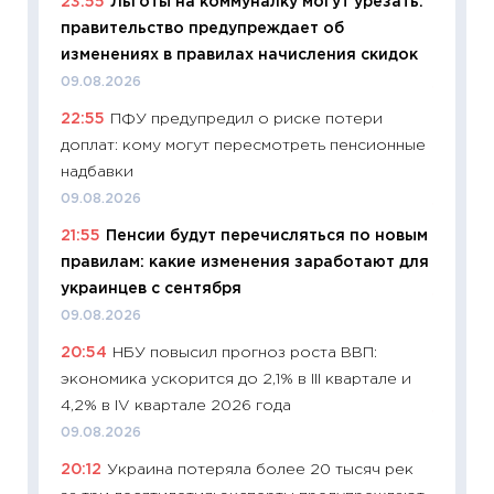
23:55
Льготы на коммуналку могут урезать:
11:29
Ка
правительство предупреждает об
успешн
изменениях в правилах начисления скидок
21.07.20
09.08.2026
11:26
Ка
22:55
ПФУ предупредил о риске потери
риски 
доплат: кому могут пересмотреть пенсионные
облига
надбавки
08.07.2
09.08.2026
11:20
Це
21:55
Пенсии будут перечисляться по новым
будуще
правилам: какие изменения заработают для
01.07.2
украинцев с сентября
11:24
Пр
09.08.2026
образо
20:54
НБУ повысил прогноз роста ВВП:
платит
экономика ускорится до 2,1% в III квартале и
29.06.2
4,2% в IV квартале 2026 года
11:27
Вс
09.08.2026
Украин
20:12
Украина потеряла более 20 тысяч рек
универ