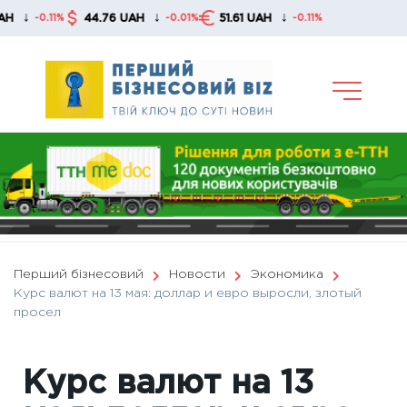
Skip
↓
↓
44.76 UAH
51.61 UAH
-0.11%
-0.01%
-0.11%
to
content
Перший бізнесовий
Новости
Экономика
Курс валют на 13 мая: доллар и евро выросли, злотый
просел
Курс валют на 13