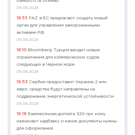
банкротств осенью
измени
09.08.2026
в 2026
18:33
FAZ: в ЕС предлагают создать новый
13.04.20
орган для управления замороженными
11:29
Ск
активами РФ
пасхал
09.08.2026
собств
18:10
Bloomberg: Турция вводит новые
сравне
ограничения для коммерческих судов,
06.04.2
следующих в Черное море
11:24
Ск
09.08.2026
сдержи
16:53
Сербия предоставит Украине 2 млн
Майком
евро: средства будут направлены на
перев
поддержание энергетической устойчивости
30.03.2
09.08.2026
11:26
Зо
16:18
Ежемесячная доплата 320 грн: кому
время 
назначают надбавку и какие документы нужны
12.03.20
для оформления
11:27
Эк