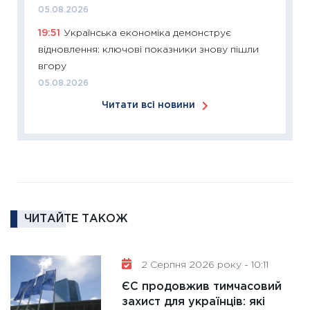
05.08.2026
12.03.20
19:51
Українська економіка демонструє
11:27
Ек
відновлення: ключові показники знову пішли
змінило
вгору
розвитк
05.08.2026
24.02.2
Читати всі новини
11:26
Сп
2026: 
ліквідн
18.02.20
11:27
За
диктує
16.02.20
ЧИТАЙТЕ ТАКОЖ
11:30
Ре
роль US
2 Серпня 2026 року - 10:11
та зни
ЄС продовжив тимчасовий
30.01.20
захист для українців: які