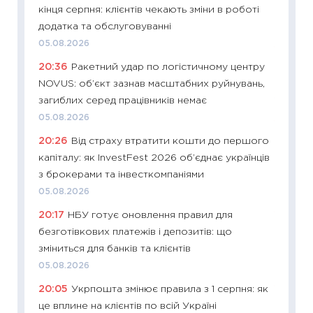
кінця серпня: клієнтів чекають зміни в роботі
поведін
додатка та обслуговуванні
27.04.2
05.08.2026
11:28
Чо
20:36
Ракетний удар по логістичному центру
змінив
NOVUS: об’єкт зазнав масштабних руйнувань,
2026 р
загиблих серед працівників немає
13.04.20
05.08.2026
11:29
Ск
20:26
Від страху втратити кошти до першого
кошик 
капіталу: як InvestFest 2026 об’єднає українців
базово
з брокерами та інвесткомпаніями
оцінко
05.08.2026
06.04.2
20:17
НБУ готує оновлення правил для
11:24
Ск
безготівкових платежів і депозитів: що
у 2026
зміниться для банків та клієнтів
KSE до
05.08.2026
30.03.2
20:05
Укрпошта змінює правила з 1 серпня: як
11:26
Зо
це вплине на клієнтів по всій Україні
купува