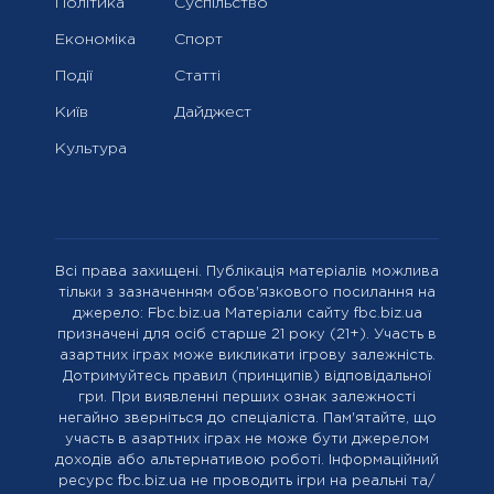
Політика
Суспільство
Економіка
Спорт
Події
Статті
Київ
Дайджест
Культура
Всі права захищені. Публікація матеріалів можлива
тільки з зазначенням обов'язкового посилання на
джерело: Fbc.biz.ua Матеріали сайту fbc.biz.ua
призначені для осіб старше 21 року (21+). Участь в
азартних іграх може викликати ігрову залежність.
Дотримуйтесь правил (принципів) відповідальної
гри. При виявленні перших ознак залежності
негайно зверніться до спеціаліста. Пам'ятайте, що
участь в азартних іграх не може бути джерелом
доходів або альтернативою роботі. Інформаційний
ресурс fbc.biz.ua не проводить ігри на реальні та/