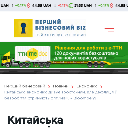
Skip
↑
↓
↑
↓
44.69 UAH
51.63 UAH
44.69 UAH
+0.17%
-0.13%
+0.17%
to
content
Перший бізнесовий
Новини
Економіка
Китайська економіка дивує зростанням, але дефляція й
безробіття стримують оптимізм, – Bloomberg
Китайська