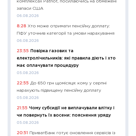
комплексах Patriot, посилаючись на обмежені
29.06.2
запаси США
11:27
Вс
06.08.2026
топ уні
8:28
Хто може отримати пенсійну доплату:
абітурі
ПФУ уточнив категорії та умови нарахування
23.06.2
06.08.2026
11:29
До
23:55
Повірка газових та
наспра
електролічильників: які правила діють і хто
2027–2
має оплачувати процедуру
19.06.20
05.08.2026
11:22
Ка
22:55
До 650 грн щомісяця: кому у серпні
що зав
нарахують підвищену пенсійну доплату
11.06.20
05.08.2026
11:27
До
21:55
Чому субсидії не виплачували влітку і
ціни зм
чи повернуть їх восени: пояснення уряду
30.04.2
05.08.2026
11:32
Бі
20:51
ПриватБанк готує оновлення сервісів із
впевне