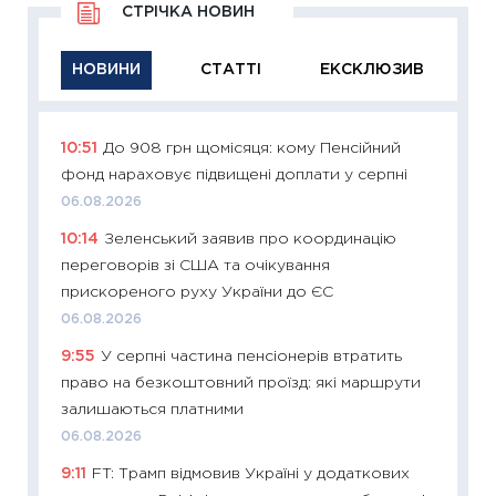
СТРІЧКА НОВИН
НОВИНИ
СТАТТІ
ЕКСКЛЮЗИВ
10:51
До 908 грн щомісяця: кому Пенсійний
11:29
Як
фонд нараховує підвищені доплати у серпні
інвест
06.08.2026
21.07.20
10:14
Зеленський заявив про координацію
11:26
Як
переговорів зі США та очікування
ризики
прискореного руху України до ЄС
облігац
06.08.2026
08.07.2
9:55
У серпні частина пенсіонерів втратить
11:20
Ці
право на безкоштовний проїзд: які маршрути
майбут
залишаються платними
01.07.2
06.08.2026
11:24
Пр
9:11
FT: Трамп відмовив Україні у додаткових
освіта 