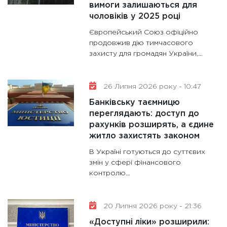
11:30
Кр
вимоги залишаються для
роблять
чоловіків у 2025 році
28.01.20
Європейський Союз офіційно
11:28
Де
продовжив дію тимчасового
захисту для громадян України,...
гранто
13.01.20
11:30
Ст
26 Липня 2026 року - 10:47
майбут
Банківську таємницю
31.12.20
переглядають: доступ до
рахунків розширять, а єдине
житло захистять законом
В Україні готуються до суттєвих
змін у сфері фінансового
контролю...
20 Липня 2026 року - 21:36
«Доступні ліки» розширили: