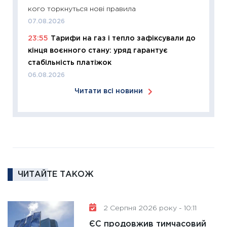
розвитк
кого торкнуться нові правила
24.02.2
07.08.2026
11:26
Сп
23:55
Тарифи на газ і тепло зафіксували до
2026: 
кінця воєнного стану: уряд гарантує
ліквідн
стабільність платіжок
18.02.20
06.08.2026
11:27
За
Читати всі новини
диктує
16.02.20
11:30
Ре
роль US
та зни
30.01.20
ЧИТАЙТЕ ТАКОЖ
11:30
Кр
роблять
28.01.20
2 Серпня 2026 року - 10:11
11:28
Де
ЄС продовжив тимчасовий