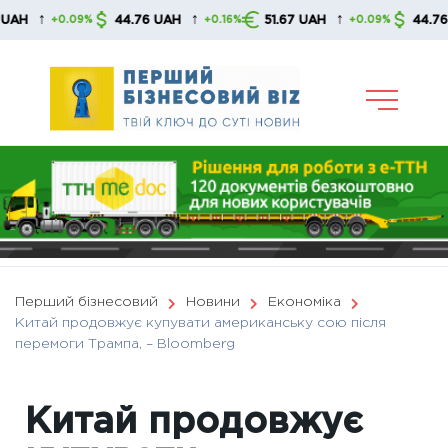
Skip
↑
↑
↑
44.76 UAH
51.67 UAH
44.76 UAH
+0.09%
+0.16%
+0.09%
to
content
Перший бізнесовий
Новини
Економіка
Китай продовжує купувати американську сою після
перемоги Трампа, – Bloomberg
Китай продовжує