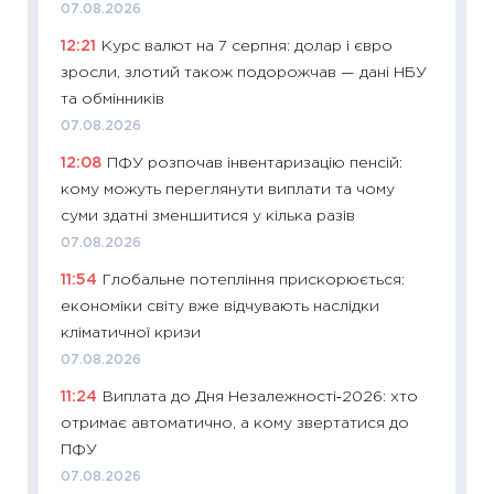
07.08.2026
23.06.2
12:21
Курс валют на 7 серпня: долар і євро
11:29
До
зросли, злотий також подорожчав — дані НБУ
наспра
та обмінників
2027–2
07.08.2026
19.06.20
12:08
ПФУ розпочав інвентаризацію пенсій:
11:22
Ка
кому можуть переглянути виплати та чому
що зав
суми здатні зменшитися у кілька разів
11.06.20
07.08.2026
11:27
До
11:54
Глобальне потепління прискорюється:
ціни зм
економіки світу вже відчувають наслідки
30.04.2
кліматичної кризи
11:32
Бі
07.08.2026
впевне
11:24
Виплата до Дня Незалежності‑2026: хто
поведін
отримає автоматично, а кому звертатися до
27.04.2
ПФУ
11:28
Чо
07.08.2026