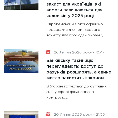
гранто
захист для українців: які
вимоги залишаються для
13.01.20
чоловіків у 2025 році
11:30
Ст
Європейський Союз офіційно
майбут
продовжив дію тимчасового
31.12.20
захисту для громадян України,...
26 Липня 2026 року - 10:47
Банківську таємницю
переглядають: доступ до
рахунків розширять, а єдине
житло захистять законом
В Україні готуються до суттєвих
змін у сфері фінансового
контролю...
20 Липня 2026 року - 21:36