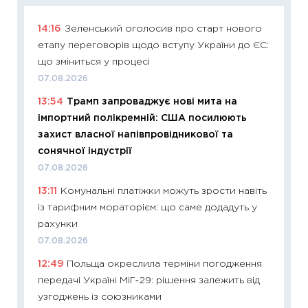
14:16
Зеленський оголосив про старт нового
11:29
Як
етапу переговорів щодо вступу України до ЄС:
інвест
що зміниться у процесі
21.07.20
07.08.2026
11:26
Як
13:54
Трамп запроваджує нові мита на
ризики
імпортний полікремній: США посилюють
облігац
захист власної напівпровідникової та
08.07.2
сонячної індустрії
11:20
Ці
07.08.2026
майбут
13:11
Комунальні платіжки можуть зрости навіть
01.07.2
із тарифним мораторієм: що саме додадуть у
11:24
Пр
рахунки
освіта 
07.08.2026
29.06.2
12:49
Польща окреслила терміни погодження
11:27
Вс
передачі Україні МіГ‑29: рішення залежить від
топ уні
узгоджень із союзниками
абітурі