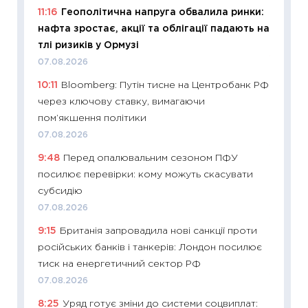
змінив
11:16
Геополітична напруга обвалила ринки:
2026 р
нафта зростає, акції та облігації падають на
13.04.20
тлі ризиків у Ормузі
11:29
Ск
07.08.2026
кошик 
10:11
Bloomberg: Путін тисне на Центробанк РФ
базово
через ключову ставку, вимагаючи
оцінко
пом’якшення політики
06.04.2
07.08.2026
11:24
Ск
9:48
Перед опалювальним сезоном ПФУ
у 2026
посилює перевірки: кому можуть скасувати
KSE до
субсидію
30.03.2
07.08.2026
11:26
Зо
9:15
Британія запровадила нові санкції проти
купува
російських банків і танкерів: Лондон посилює
12.03.20
тиск на енергетичний сектор РФ
11:27
Ек
07.08.2026
змінило
8:25
Уряд готує зміни до системи соцвиплат: