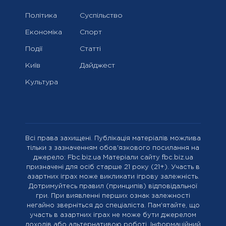
Політика
Суспільство
Економіка
Спорт
Події
Статті
Київ
Дайджест
Культура
Всі права захищені. Публікація матеріалів можлива
тільки з зазначенням обов'язкового посилання на
джерело: Fbc.biz.ua Матеріали сайту fbc.biz.ua
призначені для осіб старше 21 року (21+). Участь в
азартних іграх може викликати ігрову залежність.
Дотримуйтесь правил (принципів) відповідальної
гри. При виявленні перших ознак залежності
негайно зверніться до спеціаліста. Пам'ятайте, що
участь в азартних іграх не може бути джерелом
доходів або альтернативою роботі. Інформаційний