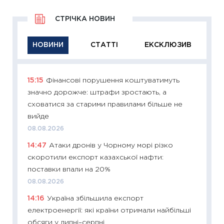
СТРІЧКА НОВИН
НОВИНИ
СТАТТІ
ЕКСКЛЮЗИВ
15:15
Фінансові порушення коштуватимуть
11:29
Як
значно дорожче: штрафи зростають, а
інвест
сховатися за старими правилами більше не
21.07.20
вийде
11:26
Як
08.08.2026
ризики
14:47
Атаки дронів у Чорному морі різко
облігац
скоротили експорт казахської нафти:
08.07.2
поставки впали на 20%
11:20
Ці
08.08.2026
майбут
14:16
Україна збільшила експорт
01.07.2
електроенергії: які країни отримали найбільші
11:24
Пр
обсяги у липні–серпні