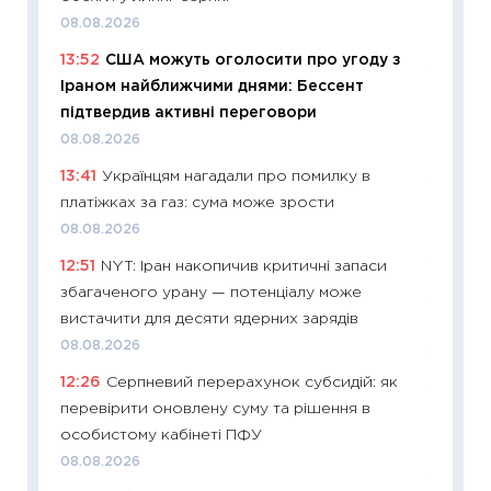
освіта 
08.08.2026
29.06.2
13:52
США можуть оголосити про угоду з
11:27
Вс
Іраном найближчими днями: Бессент
топ уні
підтвердив активні переговори
абітурі
08.08.2026
23.06.2
13:41
Українцям нагадали про помилку в
11:29
До
платіжках за газ: сума може зрости
наспра
08.08.2026
2027–2
12:51
NYT: Іран накопичив критичні запаси
19.06.20
збагаченого урану — потенціалу може
11:22
Ка
вистачити для десяти ядерних зарядів
що зав
08.08.2026
11.06.20
12:26
Серпневий перерахунок субсидій: як
11:27
До
перевірити оновлену суму та рішення в
ціни зм
особистому кабінеті ПФУ
30.04.2
08.08.2026
11:32
Бі