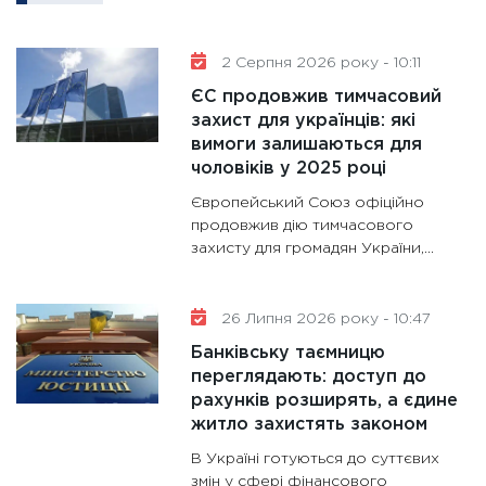
11:30
Кр
роблять
2 Серпня 2026 року - 10:11
28.01.20
ЄС продовжив тимчасовий
11:28
Де
захист для українців: які
вимоги залишаються для
гранто
чоловіків у 2025 році
13.01.20
Європейський Союз офіційно
11:30
Ст
продовжив дію тимчасового
майбут
захисту для громадян України,...
31.12.20
26 Липня 2026 року - 10:47
Банківську таємницю
переглядають: доступ до
рахунків розширять, а єдине
житло захистять законом
В Україні готуються до суттєвих
змін у сфері фінансового