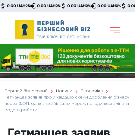
Skip
.00 UAH
0.00 UAH
0.00 UAH
0.00 UAH
0.00 UA
0%
0%
0%
0%
to
content
Перший бізнесовий
Новини
Економіка
Гетманцев заявив про ліквідацію схеми дроблення бізнесу
через ФОП: одна з найбільших мереж погодилася змінити
модель роботи
Гетманцев заявив