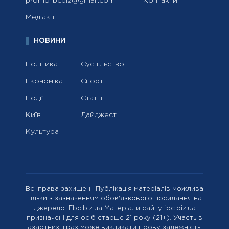
promofbcbiz@gmail.com
Контакти
Медіакіт
НОВИНИ
Політика
Суспільство
Економіка
Спорт
Події
Статті
Київ
Дайджест
Культура
Всі права захищені. Публікація матеріалів можлива
тільки з зазначенням обов'язкового посилання на
джерело: Fbc.biz.ua Матеріали сайту fbc.biz.ua
призначені для осіб старше 21 року (21+). Участь в
азартних іграх може викликати ігрову залежність.