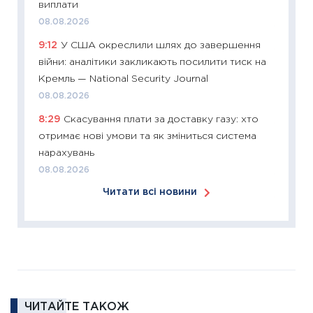
виплати
купува
08.08.2026
12.03.20
9:12
У США окреслили шлях до завершення
11:27
Ек
війни: аналітики закликають посилити тиск на
змінило
Кремль — National Security Journal
розвитк
08.08.2026
24.02.2
8:29
Скасування плати за доставку газу: хто
11:26
Сп
отримає нові умови та як зміниться система
2026: 
нарахувань
ліквідн
08.08.2026
18.02.20
Читати всі новини
11:27
За
диктує
16.02.20
11:30
Ре
роль US
та зни
ЧИТАЙТЕ ТАКОЖ
30.01.20