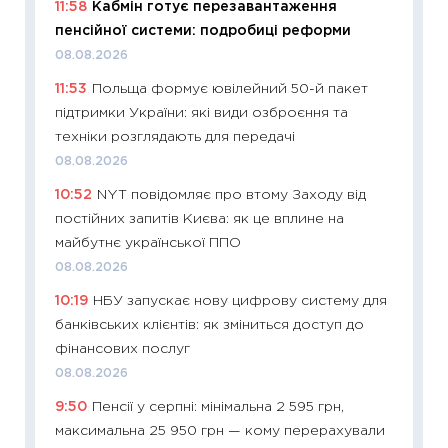
11:58
Кабмін готує перезавантаження
впевне
пенсійної системи: подробиці реформи
поведін
08.08.2026
27.04.2
11:53
Польща формує ювілейний 50-й пакет
11:28
Чо
підтримки України: які види озброєння та
змінив
техніки розглядають для передачі
2026 р
08.08.2026
13.04.20
10:52
NYT повідомляє про втому Заходу від
11:29
Ск
постійних запитів Києва: як це вплине на
кошик 
майбутнє української ППО
базово
08.08.2026
оцінко
10:19
НБУ запускає нову цифрову систему для
06.04.2
банківських клієнтів: як зміниться доступ до
11:24
Ск
фінансових послуг
у 2026
08.08.2026
KSE до
9:50
Пенсії у серпні: мінімальна 2 595 грн,
30.03.2
максимальна 25 950 грн — кому перерахували
11:26
Зо