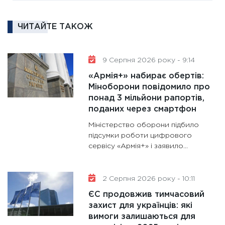
та зни
30.01.20
ЧИТАЙТЕ ТАКОЖ
11:30
Кр
роблять
28.01.20
9 Серпня 2026 року - 9:14
11:28
Де
«Армія+» набирає обертів:
гранто
Міноборони повідомило про
понад 3 мільйони рапортів,
13.01.20
поданих через смартфон
11:30
Ст
Міністерство оборони підбило
майбут
підсумки роботи цифрового
31.12.20
сервісу «Армія+» і заявило...
2 Серпня 2026 року - 10:11
ЄС продовжив тимчасовий
захист для українців: які
вимоги залишаються для