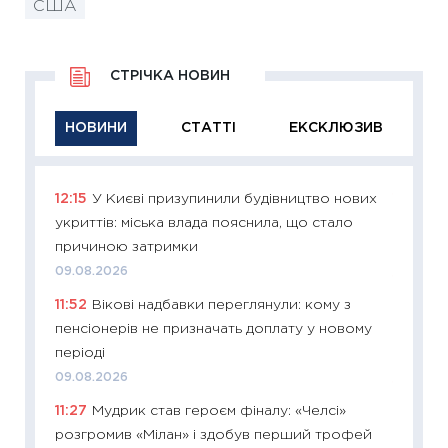
США
СТРІЧКА НОВИН
НОВИНИ
СТАТТІ
ЕКСКЛЮЗИВ
12:15
У Києві призупинили будівництво нових
11:29
Як
укриттів: міська влада пояснила, що стало
інвест
причиною затримки
21.07.20
09.08.2026
11:26
Як
11:52
Вікові надбавки переглянули: кому з
ризики
пенсіонерів не призначать доплату у новому
облігац
періоді
08.07.2
09.08.2026
11:20
Ці
11:27
Мудрик став героєм фіналу: «Челсі»
майбут
розгромив «Мілан» і здобув перший трофей
01.07.2