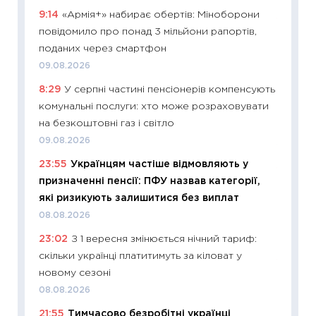
9:14
«Армія+» набирає обертів: Міноборони
11:32
Бі
повідомило про понад 3 мільйони рапортів,
впевне
поданих через смартфон
поведін
09.08.2026
27.04.2
8:29
У серпні частині пенсіонерів компенсують
11:28
Чо
комунальні послуги: хто може розраховувати
змінив
на безкоштовні газ і світло
2026 р
09.08.2026
13.04.20
23:55
Українцям частіше відмовляють у
11:29
Ск
призначенні пенсії: ПФУ назвав категорії,
кошик 
які ризикують залишитися без виплат
базово
08.08.2026
оцінко
23:02
З 1 вересня змінюється нічний тариф:
06.04.2
скільки українці платитимуть за кіловат у
11:24
Ск
новому сезоні
у 2026
08.08.2026
KSE до
21:55
Тимчасово безробітні українці
30.03.2