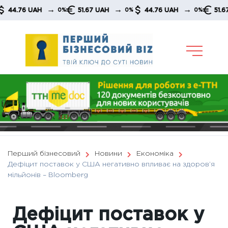
Skip
→
→
→
76 UAH
51.67 UAH
44.76 UAH
51.67 UAH
0%
0%
0%
to
content
Перший бізнесовий
Новини
Економіка
Дефіцит поставок у США негативно впливає на здоров’я
мільйонів – Вloomberg
Дефіцит поставок у