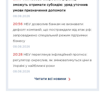
зможуть отримати субсидію: уряд уточнив
11:26
Зо
умови призначення допомоги
купува
08.08.2026
12.03.20
20:56
НБУ дозволив банкам не визнавати
11:27
Ек
дефолт компаній, що постраждали від атак рф:
змінило
запроваджено спеціальний режим підтримки
розвитк
бізнесу
24.02.2
08.08.2026
11:26
Сп
20:28
НБУ переглянув інфляційний прогноз:
2026: 
регулятор окреслив, як змінюватимуться ціни в
ліквідн
Україні у найближчі роки
18.02.20
08.08.2026
11:27
За
Читати всі новини
диктує
16.02.20
11:30
Ре
роль US