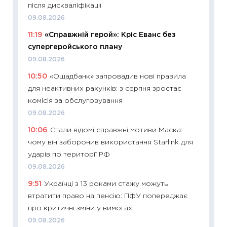
після дискваліфікації
11:24
Пр
09.08.2026
освіта 
11:19
«Справжній герой»: Кріс Еванс без
29.06.2
супергеройського плану
11:27
Вс
09.08.2026
топ уні
10:50
«Ощадбанк» запровадив нові правила
абітурі
для неактивних рахунків: з серпня зростає
23.06.2
комісія за обслуговування
11:29
До
09.08.2026
наспра
10:06
Стали відомі справжні мотиви Маска:
2027–2
чому він заборонив використання Starlink для
19.06.20
ударів по території РФ
11:22
Ка
09.08.2026
що зав
9:51
Українці з 13 роками стажу можуть
11.06.20
втратити право на пенсію: ПФУ попереджає
11:27
До
про критичні зміни у вимогах
ціни зм
09.08.2026
30.04.2