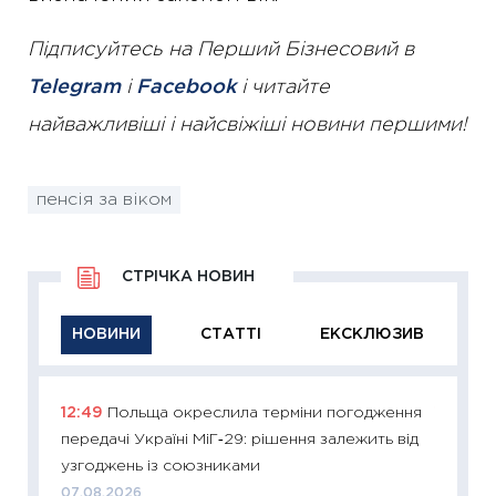
Підписуйтесь на Перший Бізнесовий в
Telegram
і
Facebook
і читайте
найважливіші і найсвіжіші новини першими!
пенсія за віком
СТРІЧКА НОВИН
НОВИНИ
СТАТТІ
ЕКСКЛЮЗИВ
12:49
Польща окреслила терміни погодження
11:29
Як
передачі Україні МіГ‑29: рішення залежить від
інвест
узгоджень із союзниками
21.07.20
07.08.2026