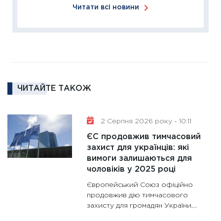
Читати всі новини
18.02.20
11:27
За
диктує
16.02.20
11:30
Ре
роль US
ЧИТАЙТЕ ТАКОЖ
та зни
30.01.20
11:30
Кр
2 Серпня 2026 року - 10:11
роблять
ЄС продовжив тимчасовий
28.01.20
захист для українців: які
вимоги залишаються для
11:28
Де
чоловіків у 2025 році
гранто
13.01.20
Європейський Союз офіційно
продовжив дію тимчасового
11:30
Ст
захисту для громадян України,...
майбут