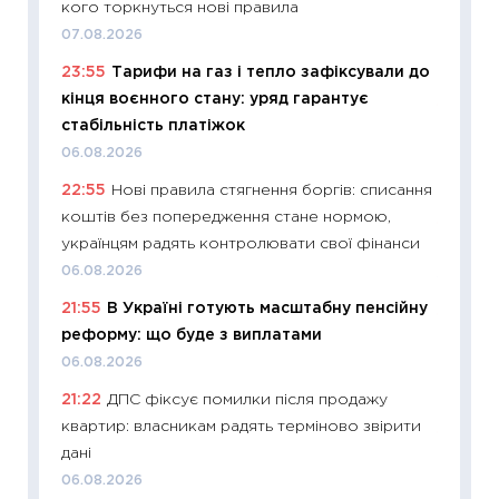
кого торкнуться нові правила
базово
07.08.2026
оцінко
23:55
Тарифи на газ і тепло зафіксували до
06.04.2
кінця воєнного стану: уряд гарантує
11:24
Ск
стабільність платіжок
у 2026
06.08.2026
KSE до
22:55
Нові правила стягнення боргів: списання
30.03.2
коштів без попередження стане нормою,
11:26
Зо
українцям радять контролювати свої фінанси
купува
06.08.2026
12.03.20
21:55
В Україні готують масштабну пенсійну
11:27
Ек
реформу: що буде з виплатами
змінило
06.08.2026
розвитк
21:22
ДПС фіксує помилки після продажу
24.02.2
квартир: власникам радять терміново звірити
11:26
Сп
дані
2026: 
06.08.2026
ліквідн