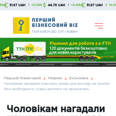
Skip
↑
↑
↑
51.67 UAH
44.76 UAH
51.67 UAH
4
+0.09%
+0.16%
+0.09%
to
content
Перший бізнесовий
Новини
Економіка
Чоловікам нагадали ключову умову для виходу на пенсію:
без необхідного стажу виплати не призначать
Чоловікам нагадали