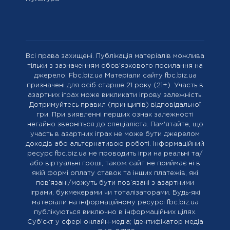
Всі права захищені. Публікація матеріалів можлива
тільки з зазначенням обов'язкового посилання на
джерело: Fbc.biz.ua Матеріали сайту fbc.biz.ua
призначені для осіб старше 21 року (21+). Участь в
азартних іграх може викликати ігрову залежність.
Дотримуйтесь правил (принципів) відповідальної
гри. При виявленні перших ознак залежності
негайно зверніться до спеціаліста. Пам'ятайте, що
участь в азартних іграх не може бути джерелом
доходів або альтернативою роботі. Інформаційний
ресурс fbc.biz.ua не проводить ігри на реальні та/
або віртуальні гроші, також сайт не приймає ні в
якій формі оплату ставок та інших платежів, які
пов’язані/можуть бути пов’язані з азартними
іграми, букмекерами чи тоталізаторами. Будь-які
матеріали на інформаційному ресурсі fbc.biz.ua
публікуються виключно в інформаційних цілях.
Cуб'єкт у сфері онлайн-медіа; ідентифікатор медіа