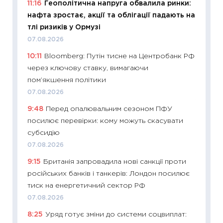
11:16
Геополітична напруга обвалила ринки:
19.06.20
нафта зростає, акції та облігації падають на
11:22
Ка
тлі ризиків у Ормузі
що зав
07.08.2026
11.06.20
10:11
Bloomberg: Путін тисне на Центробанк РФ
11:27
До
через ключову ставку, вимагаючи
ціни зм
пом’якшення політики
30.04.2
07.08.2026
11:32
Бі
9:48
Перед опалювальним сезоном ПФУ
впевне
посилює перевірки: кому можуть скасувати
поведін
субсидію
27.04.2
07.08.2026
11:28
Чо
9:15
Британія запровадила нові санкції проти
змінив
російських банків і танкерів: Лондон посилює
2026 р
тиск на енергетичний сектор РФ
13.04.20
07.08.2026
11:29
Ск
8:25
Уряд готує зміни до системи соцвиплат:
кошик 