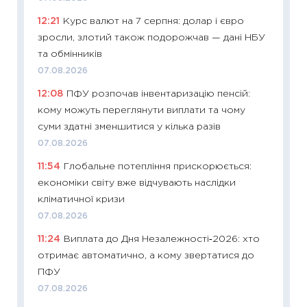
11:26
Як
12:21
Курс валют на 7 серпня: долар і євро
ризики
зросли, злотий також подорожчав — дані НБУ
облігац
та обмінників
08.07.2
07.08.2026
11:20
Ці
12:08
ПФУ розпочав інвентаризацію пенсій:
майбут
кому можуть переглянути виплати та чому
01.07.2
суми здатні зменшитися у кілька разів
11:24
Пр
07.08.2026
освіта 
11:54
Глобальне потепління прискорюється:
29.06.2
економіки світу вже відчувають наслідки
11:27
Вс
кліматичної кризи
топ уні
07.08.2026
абітурі
11:24
Виплата до Дня Незалежності‑2026: хто
23.06.2
отримає автоматично, а кому звертатися до
11:29
До
ПФУ
наспра
07.08.2026
2027–2