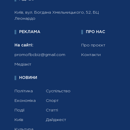
Київ, вул. Богдана Хмельницького, 52, БЦ
Леонардо
РЕКЛАМА
ПРО НАС
На сайті:
Про проєкт
promofbcbiz@gmail.com
Контакти
Медіакіт
НОВИНИ
Політика
Суспільство
Економіка
Спорт
Події
Статті
Київ
Дайджест
Культура