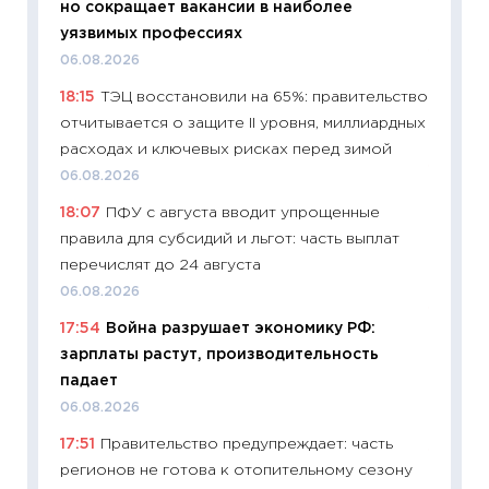
но сокращает вакансии в наиболее
27.04.2
уязвимых профессиях
11:28
По
06.08.2026
измени
18:15
ТЭЦ восстановили на 65%: правительство
в 2026
отчитывается о защите II уровня, миллиардных
13.04.20
расходах и ключевых рисках перед зимой
11:29
Ск
06.08.2026
пасхал
18:07
ПФУ с августа вводит упрощенные
собств
правила для субсидий и льгот: часть выплат
сравне
перечислят до 24 августа
06.04.2
06.08.2026
11:24
Ск
17:54
Война разрушает экономику РФ:
сдержи
зарплаты растут, производительность
Майком
падает
перев
06.08.2026
30.03.2
17:51
Правительство предупреждает: часть
11:26
Зо
регионов не готова к отопительному сезону
время 