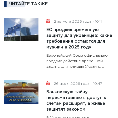
ЧИТАЙТЕ ТАКЖЕ
30.01.20
11:30
Кр
делают
2 августа 2026 года - 10:11
28.01.20
ЕС продлил временную
11:28
Го
защиту для украинцев: какие
требования остаются для
гранто
мужчин в 2025 году
дефиц
13.01.20
Европейский Союз официально
продлил действие временной
11:30
Ст
защиты для граждан Украины,...
будуще
31.12.20
26 июля 2026 года - 10:47
Банковскую тайну
пересматривают: доступ к
счетам расширят, а жилье
защитят законом
В Украине готовятся к