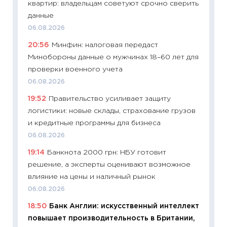
квартир: владельцам советуют срочно сверить
Украин
данные
универ
06.08.2026
абитур
20:56
Минфин: налоговая передаст
23.06.2
Минобороны данные о мужчинах 18–60 лет для
11:29
До
проверки военного учета
что на
06.08.2026
деклар
19:52
Правительство усиливает защиту
19.06.20
логистики: новые склады, страхование грузов
11:22
Ка
и кредитные программы для бизнеса
ваканс
06.08.2026
11.06.20
19:14
Банкнота 2000 грн: НБУ готовит
11:27
До
решение, а эксперты оценивают возможное
промыш
влияние на цены и наличный рынок
30.04.2
06.08.2026
11:32
Бо
18:50
Банк Англии: искусственный интеллект
уверен
повышает производительность в Британии,
поведе