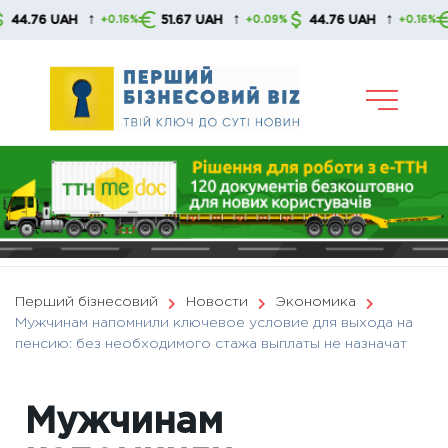
Skip
↑
↑
↑
 UAH
51.67 UAH
44.76 UAH
51.67
+0.16%
+0.09%
+0.16%
to
content
Перший бізнесовий
Новости
Экономика
Мужчинам напомнили ключевое условие для выхода на
пенсию: без необходимого стажа выплаты не назначат
Мужчинам