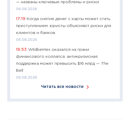
— названы ключевые проблемы и риски
12.03.20
06.08.2026
11:27
Эк
17:19
Когда снятие денег с карты может стать
что из
преступлением: юристы объясняют риски для
перспе
клиентов и банков
24.02.2
06.08.2026
11:26
П
16:53
Wildberries оказался на грани
2025-2
финансового коллапса: антикризисная
сбереж
поддержка может превысить $16 млрд — The
Institu
Bell
18.02.20
06.08.2026
11:27
За
Читать все новости
кто ди
кандид
16.02.20
11:30
Ре
котель
аудита