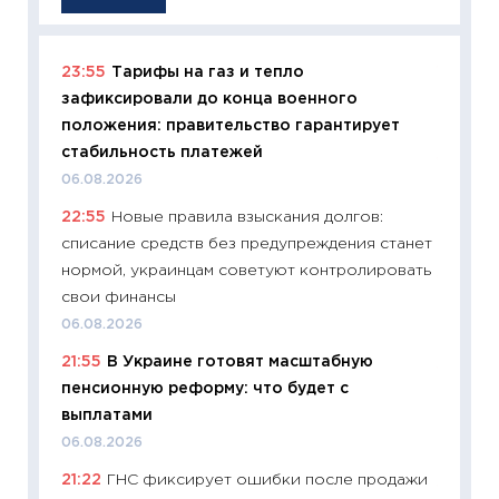
23:55
Тарифы на газ и тепло
11:29
Ка
зафиксировали до конца военного
успешн
положения: правительство гарантирует
21.07.20
стабильность платежей
11:26
Ка
06.08.2026
риски 
22:55
Новые правила взыскания долгов:
облига
списание средств без предупреждения станет
08.07.2
нормой, украинцам советуют контролировать
11:20
Це
свои финансы
будуще
06.08.2026
01.07.2
21:55
В Украине готовят масштабную
11:24
Пр
пенсионную реформу: что будет с
образо
выплатами
платит
06.08.2026
29.06.2
21:22
ГНС фиксирует ошибки после продажи
11:27
Вс