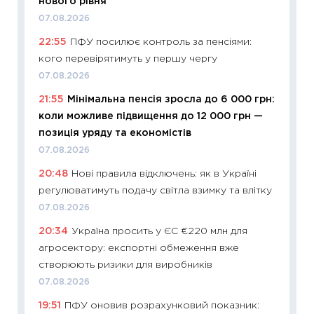
нового рівня
21.07.20
07.08.2026
11:26
Як
22:55
ПФУ посилює контроль за пенсіями:
ризики
кого перевірятимуть у першу чергу
облігац
07.08.2026
08.07.2
21:55
Мінімальна пенсія зросла до 6 000 грн:
11:20
Ці
коли можливе підвищення до 12 000 грн —
майбут
позиція уряду та економістів
01.07.2
07.08.2026
11:24
Пр
20:48
Нові правила відключень: як в Україні
освіта 
регулюватимуть подачу світла взимку та влітку
29.06.2
07.08.2026
11:27
Вс
20:34
Україна просить у ЄС €220 млн для
топ уні
агросектору: експортні обмеження вже
абітурі
створюють ризики для виробників
23.06.2
07.08.2026
11:29
До
19:51
ПФУ оновив розрахунковий показник:
наспра