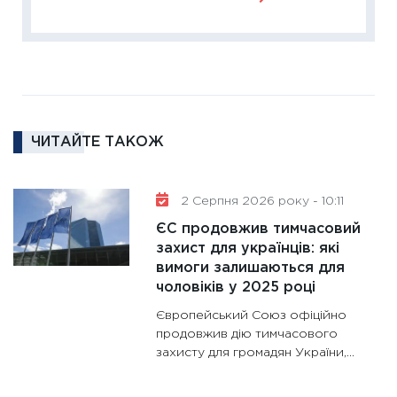
ліквідн
18.02.20
11:27
За
диктує
16.02.20
ЧИТАЙТЕ ТАКОЖ
11:30
Ре
роль US
та зни
2 Серпня 2026 року - 10:11
30.01.20
ЄС продовжив тимчасовий
11:30
Кр
захист для українців: які
роблять
вимоги залишаються для
28.01.20
чоловіків у 2025 році
11:28
Де
Європейський Союз офіційно
гранто
продовжив дію тимчасового
захисту для громадян України,...
13.01.20
11:30
Ст