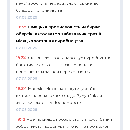
пенсії зростуть, перерахунок торкнеться
2027–2
більшості отримувачів
19.06.20
07.08.2026
11:22
Ка
19:35
Німецька промисловість набирає
що зав
обертів: автосектор забезпечив третій
11.06.20
місяць зростання виробництва
11:27
До
07.08.2026
ціни зм
19:34
Світові ЗМІ: Росія нарощує виробництво
30.04.2
балістичних ракет — Захід не встигає
11:32
Бі
поповнювати запаси перехоплювачів
впевне
07.08.2026
поведін
19:34
Maersk змінює маршрути: українські
27.04.2
вантажі перенаправляють до Румунії після
11:28
Чо
зупинки заходів у Чорноморськ
змінив
07.08.2026
2026 р
18:12
НБУ посилює прозорість платежів: банки
13.04.20
зобов’яжуть інформувати клієнтів про кожен
11:29
Ск