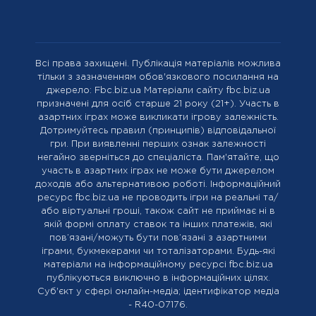
Всі права захищені. Публікація матеріалів можлива
тільки з зазначенням обов'язкового посилання на
джерело: Fbc.biz.ua Матеріали сайту fbc.biz.ua
призначені для осіб старше 21 року (21+). Участь в
азартних іграх може викликати ігрову залежність.
Дотримуйтесь правил (принципів) відповідальної
гри. При виявленні перших ознак залежності
негайно зверніться до спеціаліста. Пам'ятайте, що
участь в азартних іграх не може бути джерелом
доходів або альтернативою роботі. Інформаційний
ресурс fbc.biz.ua не проводить ігри на реальні та/
або віртуальні гроші, також сайт не приймає ні в
якій формі оплату ставок та інших платежів, які
пов’язані/можуть бути пов’язані з азартними
іграми, букмекерами чи тоталізаторами. Будь-які
матеріали на інформаційному ресурсі fbc.biz.ua
публікуються виключно в інформаційних цілях.
Cуб'єкт у сфері онлайн-медіа; ідентифікатор медіа
- R40-07176.