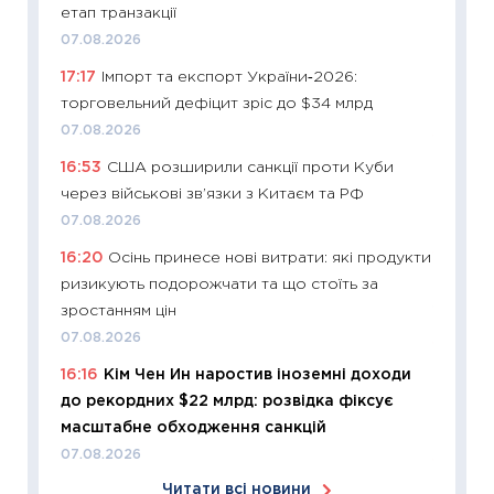
етап транзакції
кошик 
07.08.2026
базово
17:17
Імпорт та експорт України‑2026:
оцінко
торговельний дефіцит зріс до $34 млрд
06.04.2
07.08.2026
11:24
Ск
16:53
США розширили санкції проти Куби
у 2026
через військові зв’язки з Китаєм та РФ
KSE до
07.08.2026
30.03.2
16:20
Осінь принесе нові витрати: які продукти
11:26
Зо
ризикують подорожчати та що стоїть за
купува
зростанням цін
12.03.20
07.08.2026
11:27
Ек
16:16
Кім Чен Ин наростив іноземні доходи
змінило
до рекордних $22 млрд: розвідка фіксує
розвитк
масштабне обходження санкцій
24.02.2
07.08.2026
11:26
Сп
Читати всі новини
2026: 