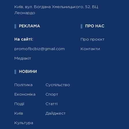
Київ, вул. Богдана Хмельницького, 52, БЦ
Леонардо
РЕКЛАМА
ПРО НАС
На сайті:
Про проєкт
promofbcbiz@gmail.com
Контакти
Медіакіт
НОВИНИ
Політика
Суспільство
Економіка
Спорт
Події
Статті
Київ
Дайджест
Культура