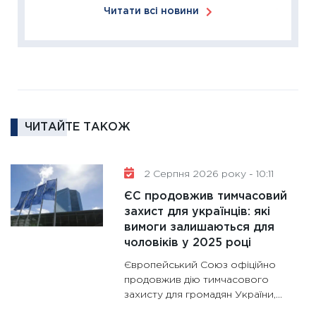
Читати всі новини
11:26
Сп
2026: 
ліквідн
18.02.20
11:27
За
диктує
16.02.20
ЧИТАЙТЕ ТАКОЖ
11:30
Ре
роль US
2 Серпня 2026 року - 10:11
та зни
ЄС продовжив тимчасовий
30.01.20
захист для українців: які
11:30
Кр
вимоги залишаються для
роблять
чоловіків у 2025 році
28.01.20
Європейський Союз офіційно
11:28
Де
продовжив дію тимчасового
захисту для громадян України,...
гранто
13.01.20