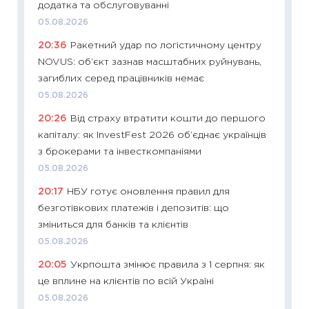
додатка та обслуговуванні
13.04.20
05.08.2026
11:29
Ск
20:36
Ракетний удар по логістичному центру
кошик 
NOVUS: об’єкт зазнав масштабних руйнувань,
базово
загиблих серед працівників немає
оцінко
05.08.2026
06.04.2
20:26
Від страху втратити кошти до першого
11:24
Ск
капіталу: як InvestFest 2026 об’єднає українців
у 2026
з брокерами та інвесткомпаніями
KSE до
05.08.2026
30.03.2
20:17
НБУ готує оновлення правил для
11:26
Зо
безготівкових платежів і депозитів: що
купува
зміниться для банків та клієнтів
12.03.20
05.08.2026
11:27
Ек
20:05
Укрпошта змінює правила з 1 серпня: як
змінило
це вплине на клієнтів по всій Україні
розвитк
05.08.2026
24.02.2