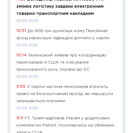
змінює логістику завдяки електронним
інвест
товарно-транспортним накладним
21.07.20
06.08.2026
11:26
Як
10:51
До 908 грн щомісяця: кому Пенсійний
ризики
фонд нараховує підвищені доплати у серпні
облігац
06.08.2026
08.07.2
10:14
Зеленський заявив про координацію
11:20
Ці
переговорів зі США та очікування
майбут
прискореного руху України до ЄС
01.07.2
06.08.2026
11:24
Пр
9:55
У серпні частина пенсіонерів втратить
освіта 
право на безкоштовний проїзд: які маршрути
29.06.2
залишаються платними
11:27
Вс
06.08.2026
топ уні
9:11
FT: Трамп відмовив Україні у додаткових
абітурі
комплексах Patriot, посилаючись на обмежені
23.06.2
запаси США