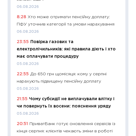
11:29
До
06.08.2026
наспра
8:28
Хто може отримати пенсійну доплату:
2027–2
ПФУ уточнив категорії та умови нарахування
19.06.20
06.08.2026
11:22
Ка
23:55
Повірка газових та
що зав
електролічильників: які правила діють і хто
11.06.20
має оплачувати процедуру
11:27
До
05.08.2026
ціни зм
22:55
До 650 грн щомісяця: кому у серпні
30.04.2
нарахують підвищену пенсійну доплату
11:32
Бі
05.08.2026
впевне
21:55
Чому субсидії не виплачували влітку і
поведін
чи повернуть їх восени: пояснення уряду
27.04.2
05.08.2026
11:28
Чо
20:51
ПриватБанк готує оновлення сервісів із
змінив
кінця серпня: клієнтів чекають зміни в роботі
2026 р