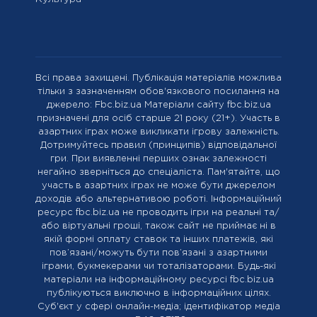
Всі права захищені. Публікація матеріалів можлива
тільки з зазначенням обов'язкового посилання на
джерело: Fbc.biz.ua Матеріали сайту fbc.biz.ua
призначені для осіб старше 21 року (21+). Участь в
азартних іграх може викликати ігрову залежність.
Дотримуйтесь правил (принципів) відповідальної
гри. При виявленні перших ознак залежності
негайно зверніться до спеціаліста. Пам'ятайте, що
участь в азартних іграх не може бути джерелом
доходів або альтернативою роботі. Інформаційний
ресурс fbc.biz.ua не проводить ігри на реальні та/
або віртуальні гроші, також сайт не приймає ні в
якій формі оплату ставок та інших платежів, які
пов’язані/можуть бути пов’язані з азартними
іграми, букмекерами чи тоталізаторами. Будь-які
матеріали на інформаційному ресурсі fbc.biz.ua
публікуються виключно в інформаційних цілях.
Cуб'єкт у сфері онлайн-медіа; ідентифікатор медіа