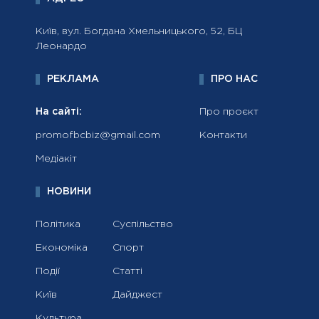
Київ, вул. Богдана Хмельницького, 52, БЦ
Леонардо
РЕКЛАМА
ПРО НАС
На сайті:
Про проєкт
promofbcbiz@gmail.com
Контакти
Медіакіт
НОВИНИ
Політика
Суспільство
Економіка
Спорт
Події
Статті
Київ
Дайджест
Культура