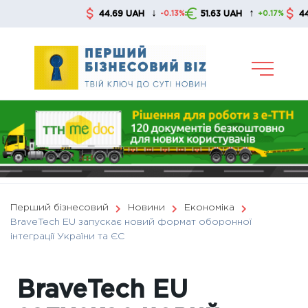
Skip
↓
↑
44.69 UAH
51.63 UAH
44.69 U
-0.13%
+0.17%
to
content
Перший бізнесовий
Новини
Економіка
BraveTech EU запускає новий формат оборонної
інтеграції України та ЄС
BraveTech EU