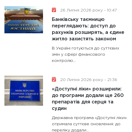
11:30
Ст
26 Липня 2026 року - 10:47
майбут
Банківську таємницю
31.12.20
переглядають: доступ до
рахунків розширять, а єдине
житло захистять законом
В Україні готуються до суттєвих
змін у сфері фінансового
контролю...
20 Липня 2026 року - 21:36
«Доступні ліки» розширили:
до програми додали ще 260
препаратів для серця та
судин
Державна програма «Доступні ліки»
отримала суттєве оновлення: до
переліку додали...