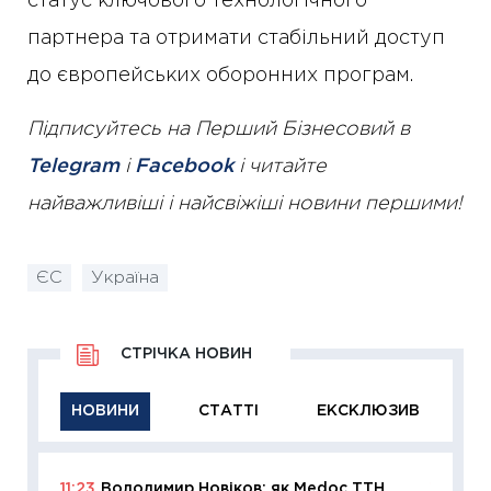
статус ключового технологічного
партнера та отримати стабільний доступ
до європейських оборонних програм.
Підписуйтесь на Перший Бізнесовий в
Telegram
і
Facebook
і читайте
найважливіші і найсвіжіші новини першими!
ЄС
Україна
СТРІЧКА НОВИН
НОВИНИ
СТАТТІ
ЕКСКЛЮЗИВ
11:23
Володимир Новіков: як Medoc ТТН
11:29
Як