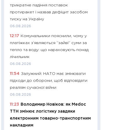
трикратне падіння поставок
29.06.2026
протиракет і назвав дефіцит засобом
11:27
Вступ-2026 в
тиску на Україну
контракту, топ ун
06.08.2026
правила для абіту
12:17
Комунальники пояснили, чому у
23.06.2026
платіжках з’являються “зайві” суми за
11:29
Долар по 51,5
тепло та воду: що нараховують понад
тисяч: що наспра
лічильник
Бюджетна деклар
06.08.2026
19.06.2026
11:54
Залужний: НАТО має змінювати
11:22
Кадровий деф
підходи до оборони, щоб відповідати
вакансії: що зав
реаліям сучасної війни
найму
06.08.2026
11.06.2026
11:23
Володимир Новіков: як Medoc
11:27
Дорожчає ще
ТТН змінює логістику завдяки
промислові ціни з
електронним товарно-транспортним
30.04.2026
накладним