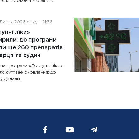
 для громадян України,...
Липня 2026 року - 21:36
упні ліки»
рили: до програми
и ще 260 препаратів
ерця та судин
на програма «Доступні ліки»
ла суттєве оновлення: до
у додали...