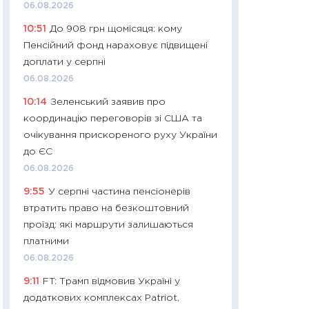
11:32
Більше зао
06.08.2026
впевненості: як 
10:51
До 908 грн щомісяця: кому
поведінка україн
Пенсійний фонд нараховує підвищені
27.04.2026
доплати у серпні
11:28
Чому їжа зн
06.08.2026
як змінився прод
10:14
Зеленський заявив про
українців у 2026 
координацію переговорів зі США та
13.04.2026
очікування прискореного руху України
11:29
Скільки нас
до ЄС
великодній кошик
06.08.2026
власний розраху
9:55
У серпні частина пенсіонерів
набору порівняно
втратить право на безкоштовний
оцінкою
проїзд: які маршрути залишаються
06.04.2026
платними
11:24
Скільки кош
06.08.2026
стримування у 202
9:11
FT: Трамп відмовив Україні у
розмови з Майко
додаткових комплексах Patriot,
арифметики пер