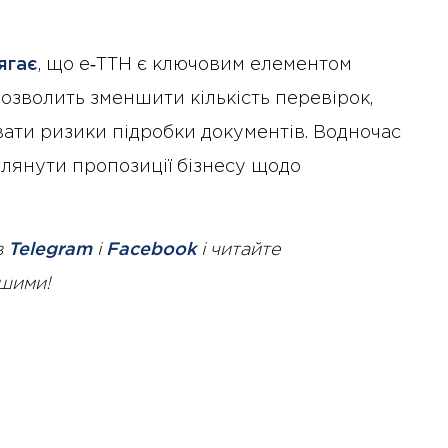
ягає
, що е‑ТТН є ключовим елементом
дозволить зменшити кількість перевірок,
вати ризики підробки документів. Водночас
глянути пропозиції бізнесу щодо
в
Telegram
і
Facebook
і читайте
ршими!