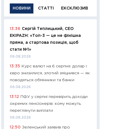
НОВИНИ
СТАТТІ
ЕКСКЛЮЗИВ
13:36
Сергій Теплицький, СЕО
11:29
Якісна інфо
EKIPAZH: «Топ-3 — це не фінішна
успішного інвест
пряма, а стартова позиція, щоб
21.07.2026
стати №1»
11:26
Як заробити
06.08.2026
дохідність, ризик
13:35
Курс валют на 6 серпня: долар і
державних обліга
євро знизилися, злотий зміцнився — як
08.07.2026
поводяться обмінники та банки
11:20
Ціна здоров’
06.08.2026
медицина майбут
13:12
ПФУ у серпні перевірить доходи
витрати людей
окремих пенсіонерів: кому можуть
01.07.2026
переглянути виплати
11:24
Професії ма
06.08.2026
рухається освіта 
12:50
Зеленський заявив про
платитимуть біл