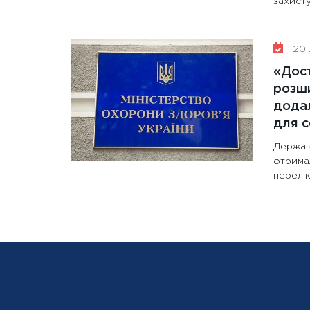
захисту
20 
«Дост
розши
додал
для с
Держав
отрима
перелік