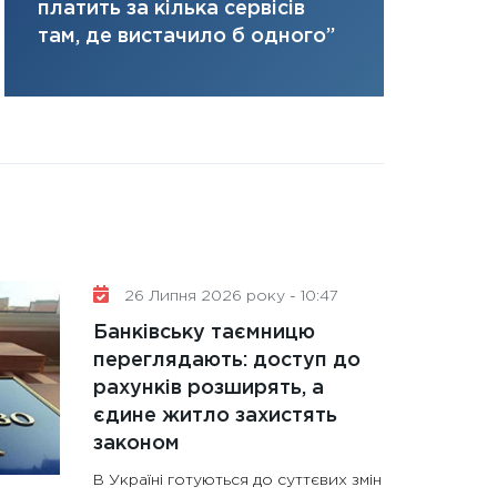
ризики та 
платить за кілька сервісів
31.12.2025
там, де вистачило б одного”
Читати в
26 Липня 2026 року - 10:47
Банківську таємницю
переглядають: доступ до
рахунків розширять, а
єдине житло захистять
законом
В Україні готуються до суттєвих змін