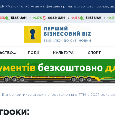
EKIPAZH: «Топ-3 — це не фінішна пряма, а стартова позиція, щ
 долар і євро знизилися, злотий зміцнився — як поводяться обм
 доходи окремих пенсіонерів: кому можуть переглянути випла
↑
↓
↑
H
44.69 UAH
51.63 UAH
44.69 UAH
+0.17%
-0.13%
+0.17%
ЛЬСТВО
ПОДІЇ
КУЛЬТУРА
СПОРТ
Бізнес критикує строки: впровадження е‑ТТН із 2027 року в
троки: