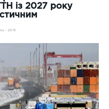
ТН із 2027 року
істичним
у - 20:15