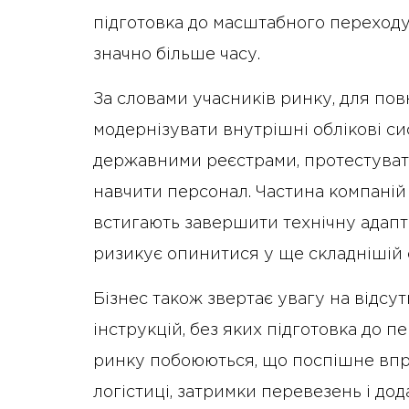
підготовка до масштабного переход
значно більше часу.
За словами учасників ринку, для по
модернізувати внутрішні облікові си
державними реєстрами, протестувати
навчити персонал. Частина компаній 
встигають завершити технічну адаптац
ризикує опинитися у ще складнішій с
Бізнес також звертає увагу на відсут
інструкцій, без яких підготовка до
ринку побоюються, що поспішне впр
логістиці, затримки перевезень і дод