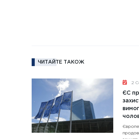
ЧИТАЙТЕ ТАКОЖ
2 Се
ЄС п
захис
вимо
чолов
Європе
продов