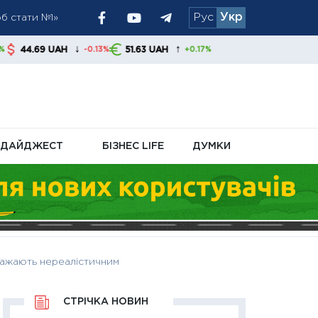
об стати №1»
Рус
Укр
інники та банки
ти
↓
↑
51.63 UAH
-0.13%
+0.17%
ДАЙДЖЕСТ
БІЗНЕС LIFE
ДУМКИ
важають нереалістичним
СТРІЧКА НОВИН