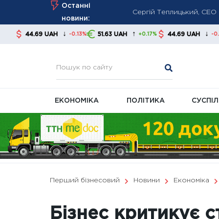
Сергій Теплицький, СЕО 
Skip
Останні
Курс валют на 6 серпня:
to
новини:
ПФУ у серпні перевірить
content
↓
↑
↓
UAH
51.63 UAH
44.69 UAH
51.63 UA
-0.13%
+0.17%
-0.13%
ЕКОНОМІКА
ПОЛІТИКА
СУСПІ
Перший бізнесовий
Новини
Економіка
Бізнес критикує с