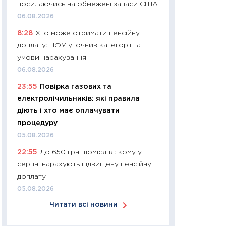
посилаючись на обмежені запаси США
30.03.2026
06.08.2026
11:26
Золото по $
8:28
Хто може отримати пенсійну
$80: час купуват
доплату: ПФУ уточнив категорії та
прибуток?
умови нарахування
12.03.2026
06.08.2026
11:27
Економіка Ук
23:55
Повірка газових та
що змінилося за 4
електролічильників: які правила
перспективи розв
діють і хто має оплачувати
стабільності
процедуру
24.02.2026
05.08.2026
11:26
Споживання 
22:55
До 650 грн щомісяця: кому у
2025–2026: струк
серпні нарахують підвищену пенсійну
заощадження та л
доплату
оцінками KSE Inst
05.08.2026
18.02.2026
Читати всі новини
11:27
Зарплати на
— хто диктує умо