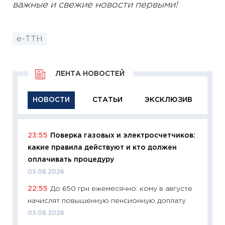
важные и свежие новости первыми!
е-ТТН
ЛЕНТА НОВОСТЕЙ
НОВОСТИ
СТАТЬИ
ЭКСКЛЮЗИВ
23:55
Поверка газовых и электросчетчиков:
11:29
Ка
какие правила действуют и кто должен
успешн
оплачивать процедуру
21.07.20
05.08.2026
11:26
Ка
22:55
До 650 грн ежемесячно: кому в августе
риски 
начислят повышенную пенсионную доплату
облига
05.08.2026
08.07.2