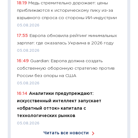
18:19
Медь стремительно дорожает: цены
06.04.2
приближаются к историческому пику из-за
11:24
Ск
взрывного спроса со стороны ИИ-индустрии
сдержи
05.08.2026
Майком
17:55
Европа обновила рейтинг минимальных
перев
зарплат: где оказалась Украина в 2026 году
30.03.2
05.08.2026
11:26
Зо
16:49
Guardian: Европа должна создать
время 
собственную оборонную стратегию против
12.03.20
России без опоры на США
11:27
Эк
05.08.2026
что из
16:14
Аналитики предупреждают:
перспе
искусственный интеллект запускает
24.02.2
«обратный отток» капитала с
11:26
П
технологических рынков
2025-2
05.08.2026
сбереж
Читать все новости
Institu