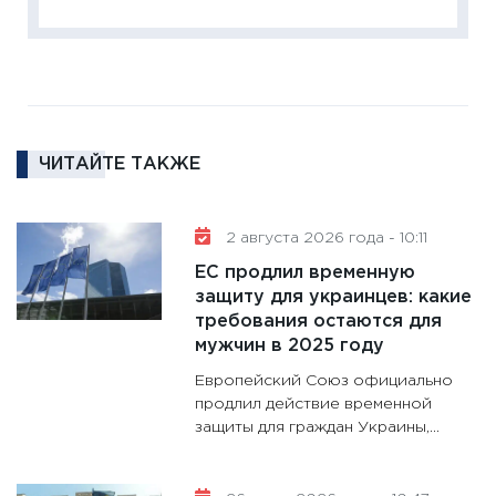
18.02.20
11:27
За
кто ди
кандид
16.02.20
ЧИТАЙТЕ ТАКЖЕ
11:30
Ре
котель
аудита
2 августа 2026 года - 10:11
30.01.20
ЕС продлил временную
11:30
Кр
защиту для украинцев: какие
делают
требования остаются для
28.01.20
мужчин в 2025 году
11:28
Го
Европейский Союз официально
гранто
продлил действие временной
защиты для граждан Украины,...
дефиц
13.01.20
11:30
Ст