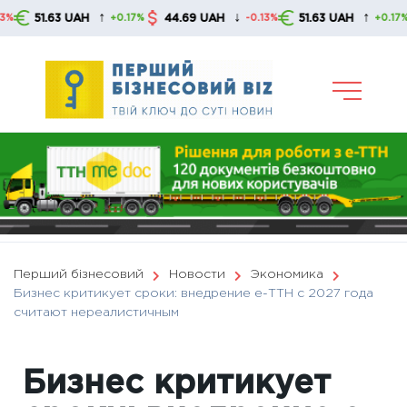
Skip
↑
↓
↑
1.63 UAH
44.69 UAH
51.63 UAH
44
+0.17%
-0.13%
+0.17%
to
content
Перший бізнесовий
Новости
Экономика
Бизнес критикует сроки: внедрение е-ТТН с 2027 года
считают нереалистичным
Бизнес критикует