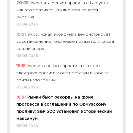
20:05
Укрпочта меняет правила с 1 августа:
ваканс
как это повлияет на клиентов по всей
11.06.20
Украине
11:27
До
05.08.2026
промыш
19:51
Украинская экономика демонстрирует
30.04.2
восстановление: ключевые показатели снова
11:32
Бо
пошли вверх
уверен
05.08.2026
поведе
19:15
Украина резко нарастила экспорт
27.04.2
электроэнергии: в июле поставки выросли
11:28
По
почти наполовину
измени
05.08.2026
в 2026
18:51
Рынки бьют рекорды на фоне
13.04.20
прогресса в соглашении по Ормузскому
11:29
Ск
проливу: S&P 500 установил исторический
пасхал
максимум
собств
05.08.2026
сравне