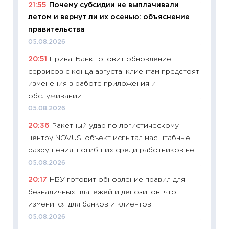
21:55
Почему субсидии не выплачивали
11:20
Це
летом и вернут ли их осенью: объяснение
будуще
правительства
01.07.2
05.08.2026
11:24
Пр
20:51
ПриватБанк готовит обновление
образо
сервисов с конца августа: клиентам предстоят
платит
изменения в работе приложения и
29.06.2
обслуживании
11:27
Вс
05.08.2026
Украин
20:36
Ракетный удар по логистическому
универ
центру NOVUS: объект испытал масштабные
абитур
разрушения, погибших среди работников нет
23.06.2
05.08.2026
11:29
До
20:17
НБУ готовит обновление правил для
что на
безналичных платежей и депозитов: что
деклар
изменится для банков и клиентов
19.06.20
05.08.2026
11:22
Ка