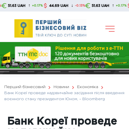
Skip
↑
↓
↑
.63 UAH
44.69 UAH
51.63 UAH
44.
+0.17%
-0.13%
+0.17%
to
content
Перший бізнесовий
Новини
Економіка
Банк Кореї проведе надзвичайне засідання після введення
воєнного стану президентом Юном, – Bloomberg
Банк Кореї проведе