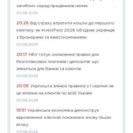
загиблих серед працівників немає
2027–2
05.08.2026
19.06.20
20:26
Від страху втратити кошти до першого
11:22
Ка
капіталу: як InvestFest 2026 об’єднає українців
що зав
з брокерами та інвесткомпаніями
11.06.20
05.08.2026
11:27
До
20:17
НБУ готує оновлення правил для
ціни зм
безготівкових платежів і депозитів: що
30.04.2
зміниться для банків та клієнтів
11:32
Бі
05.08.2026
впевне
20:05
Укрпошта змінює правила з 1 серпня: як
поведін
це вплине на клієнтів по всій Україні
27.04.2
05.08.2026
11:28
Чо
19:51
Українська економіка демонструє
змінив
відновлення: ключові показники знову пішли
2026 р
вгору
13.04.20
05.08.2026