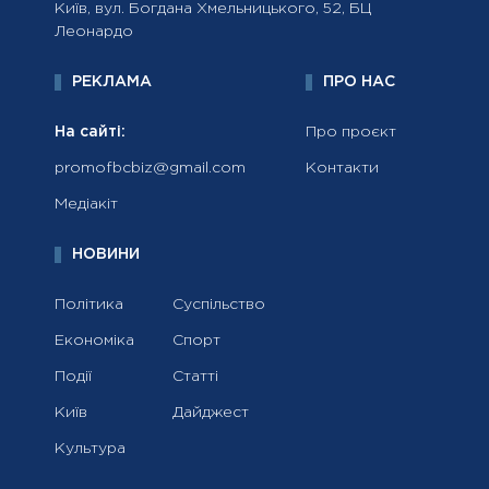
Київ, вул. Богдана Хмельницького, 52, БЦ
Леонардо
РЕКЛАМА
ПРО НАС
На сайті:
Про проєкт
promofbcbiz@gmail.com
Контакти
Медіакіт
НОВИНИ
Політика
Суспільство
Економіка
Спорт
Події
Статті
Київ
Дайджест
Культура