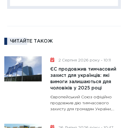
2026: 
ліквідн
18.02.20
11:27
За
диктує
16.02.20
ЧИТАЙТЕ ТАКОЖ
11:30
Ре
роль US
2 Серпня 2026 року - 10:11
та зни
ЄС продовжив тимчасовий
30.01.20
захист для українців: які
11:30
Кр
вимоги залишаються для
роблять
чоловіків у 2025 році
28.01.20
Європейський Союз офіційно
11:28
Де
продовжив дію тимчасового
захисту для громадян України,...
гранто
13.01.20
11:30
Ст
26 Липня 2026 року - 10:47