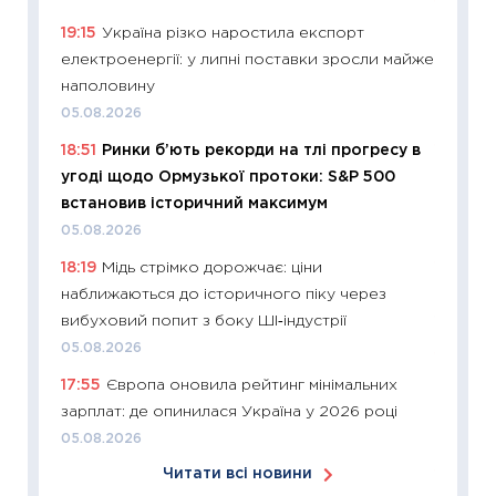
11:29
Ск
19:15
Україна різко наростила експорт
кошик 
електроенергії: у липні поставки зросли майже
базово
наполовину
оцінко
05.08.2026
06.04.2
18:51
Ринки б’ють рекорди на тлі прогресу в
11:24
Ск
угоді щодо Ормузької протоки: S&P 500
у 2026
встановив історичний максимум
KSE до
05.08.2026
30.03.2
18:19
Мідь стрімко дорожчає: ціни
11:26
Зо
наближаються до історичного піку через
купува
вибуховий попит з боку ШІ‑індустрії
12.03.20
05.08.2026
11:27
Ек
17:55
Європа оновила рейтинг мінімальних
змінило
зарплат: де опинилася Україна у 2026 році
розвитк
05.08.2026
24.02.2
Читати всі новини
11:26
Сп