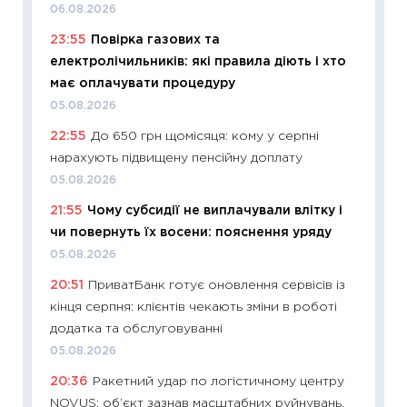
06.08.2026
21.07.20
23:55
Повірка газових та
11:26
Як
електролічильників: які правила діють і хто
ризики
має оплачувати процедуру
облігац
05.08.2026
08.07.2
22:55
До 650 грн щомісяця: кому у серпні
11:20
Ці
нарахують підвищену пенсійну доплату
майбут
05.08.2026
01.07.2
21:55
Чому субсидії не виплачували влітку і
11:24
Пр
чи повернуть їх восени: пояснення уряду
освіта 
05.08.2026
29.06.2
20:51
ПриватБанк готує оновлення сервісів із
11:27
Вс
кінця серпня: клієнтів чекають зміни в роботі
топ уні
додатка та обслуговуванні
абітурі
05.08.2026
23.06.2
20:36
Ракетний удар по логістичному центру
11:29
До
NOVUS: об’єкт зазнав масштабних руйнувань,
наспра