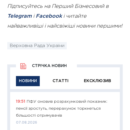
Підписуйтесь на Перший Бізнесовий в
Telegram
і
Facebook
і читайте
найважливіші і найсвіжіші новини першими!
Верховна Рада України
СТРІЧКА НОВИН
НОВИНИ
СТАТТІ
ЕКСКЛЮЗИВ
19:51
ПФУ оновив розрахунковий показник:
11:29
Як
пенсії зростуть, перерахунок торкнеться
інвест
більшості отримувачів
21.07.20
07.08.2026
11:26
Як