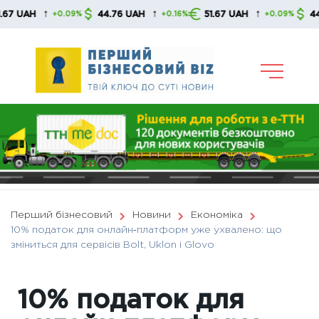
Skip
↑
↑
↑
H
44.76 UAH
51.67 UAH
44.76 U
+0.09%
+0.16%
+0.09%
to
content
Перший бізнесовий
Новини
Економіка
10% податок для онлайн‑платформ уже ухвалено: що
зміниться для сервісів Bolt, Uklon і Glovo
10% податок для