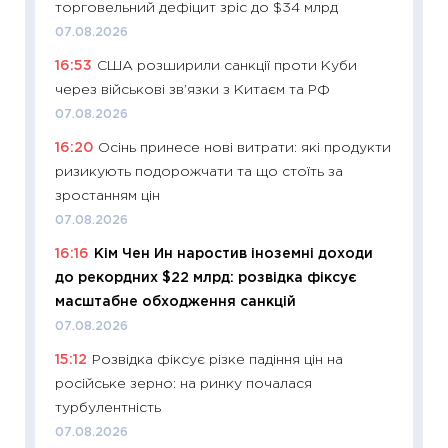
торговельний дефіцит зріс до $34 млрд
11:22
Ка
07.08.2026
що зав
16:53
США розширили санкції проти Куби
11.06.20
через військові зв’язки з Китаєм та РФ
11:27
До
07.08.2026
ціни зм
16:20
Осінь принесе нові витрати: які продукти
30.04.2
ризикують подорожчати та що стоїть за
11:32
Бі
зростанням цін
впевне
07.08.2026
поведін
16:16
Кім Чен Ин наростив іноземні доходи
27.04.2
до рекордних $22 млрд: розвідка фіксує
11:28
Чо
масштабне обходження санкцій
змінив
07.08.2026
2026 р
15:12
Розвідка фіксує різке падіння цін на
13.04.20
російське зерно: на ринку почалася
11:29
Ск
турбулентність
кошик 
07.08.2026
базово