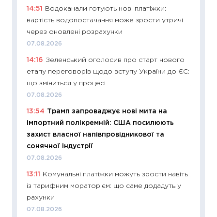
14:51
Водоканали готують нові платіжки:
оцінко
вартість водопостачання може зрости утричі
06.04.2
через оновлені розрахунки
11:24
Ск
07.08.2026
у 2026
14:16
Зеленський оголосив про старт нового
KSE до
етапу переговорів щодо вступу України до ЄС:
30.03.2
що зміниться у процесі
11:26
Зо
07.08.2026
купува
13:54
Трамп запроваджує нові мита на
12.03.20
імпортний полікремній: США посилюють
11:27
Ек
захист власної напівпровідникової та
змінило
сонячної індустрії
розвитк
07.08.2026
24.02.2
13:11
Комунальні платіжки можуть зрости навіть
11:26
Сп
із тарифним мораторієм: що саме додадуть у
2026: 
рахунки
ліквідн
07.08.2026
18.02.20