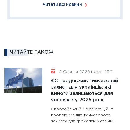
Читати всі новини
11:27
За
диктує
16.02.20
11:30
Ре
роль US
та зни
ЧИТАЙТЕ ТАКОЖ
30.01.20
11:30
Кр
роблять
2 Серпня 2026 року - 10:11
28.01.20
ЄС продовжив тимчасовий
11:28
Де
захист для українців: які
вимоги залишаються для
гранто
чоловіків у 2025 році
13.01.20
Європейський Союз офіційно
11:30
Ст
продовжив дію тимчасового
майбут
захисту для громадян України,...
31.12.20