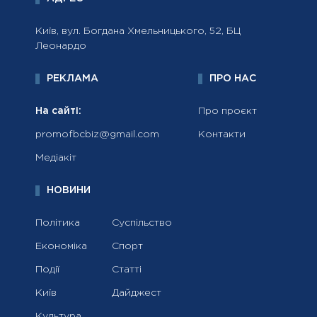
Київ, вул. Богдана Хмельницького, 52, БЦ
Леонардо
РЕКЛАМА
ПРО НАС
На сайті:
Про проєкт
promofbcbiz@gmail.com
Контакти
Медіакіт
НОВИНИ
Політика
Суспільство
Економіка
Спорт
Події
Статті
Київ
Дайджест
Культура