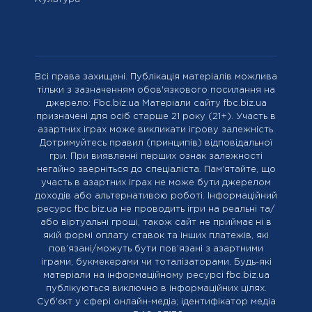
Всі права захищені. Публікація матеріалів можлива
тільки з зазначенням обов'язкового посилання на
джерело: Fbc.biz.ua Матеріали сайту fbc.biz.ua
призначені для осіб старше 21 року (21+). Участь в
азартних іграх може викликати ігрову залежність.
Дотримуйтесь правил (принципів) відповідальної
гри. При виявленні перших ознак залежності
негайно зверніться до спеціаліста. Пам'ятайте, що
участь в азартних іграх не може бути джерелом
доходів або альтернативою роботі. Інформаційний
ресурс fbc.biz.ua не проводить ігри на реальні та/
або віртуальні гроші, також сайт не приймає ні в
якій формі оплату ставок та інших платежів, які
пов’язані/можуть бути пов’язані з азартними
іграми, букмекерами чи тоталізаторами. Будь-які
матеріали на інформаційному ресурсі fbc.biz.ua
публікуються виключно в інформаційних цілях.
Cуб'єкт у сфері онлайн-медіа; ідентифікатор медіа