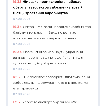
19:35
Німецька промисловість набирає
ризики
обертів: автосектор забезпечив третій
облігац
місяць зростання виробництва
08.07.2
07.08.2026
11:20
Ці
19:34
Світові ЗМІ: Росія нарощує виробництво
майбут
балістичних ракет — Захід не встигає
01.07.2
поповнювати запаси перехоплювачів
11:24
Пр
07.08.2026
освіта 
19:34
Maersk змінює маршрути: українські
29.06.2
вантажі перенаправляють до Румунії після
11:27
Вс
зупинки заходів у Чорноморськ
топ уні
07.08.2026
абітурі
18:12
НБУ посилює прозорість платежів: банки
23.06.2
зобов’яжуть інформувати клієнтів про кожен
11:29
До
етап транзакції
наспра
07.08.2026
2027–2
17:17
Імпорт та експорт України‑2026:
19.06.20