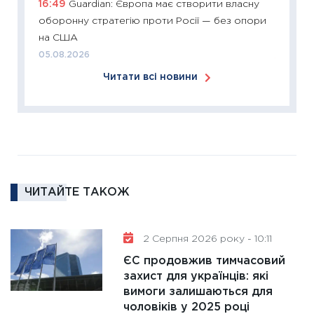
16:49
Guardian: Європа має створити власну
змінило
оборонну стратегію проти Росії — без опори
розвитк
на США
24.02.2
05.08.2026
11:26
Сп
Читати всі новини
2026: 
ліквідн
18.02.20
11:27
За
диктує
16.02.20
ЧИТАЙТЕ ТАКОЖ
11:30
Ре
роль US
та зни
2 Серпня 2026 року - 10:11
30.01.20
ЄС продовжив тимчасовий
11:30
Кр
захист для українців: які
роблять
вимоги залишаються для
28.01.20
чоловіків у 2025 році