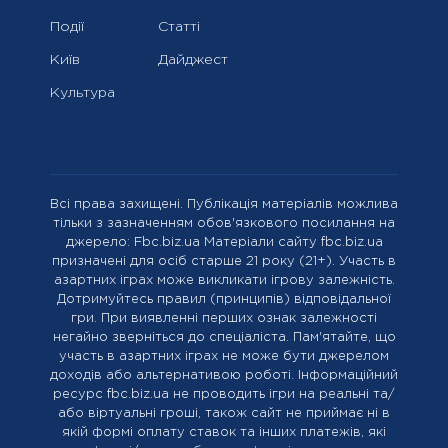
Події
Статті
Київ
Дайджест
Культура
Всі права захищені. Публікація матеріалів можлива
тільки з зазначенням обов'язкового посилання на
джерело: Fbc.biz.ua Матеріали сайту fbc.biz.ua
призначені для осіб старше 21 року (21+). Участь в
азартних іграх може викликати ігрову залежність.
Дотримуйтесь правил (принципів) відповідальної
гри. При виявленні перших ознак залежності
негайно зверніться до спеціаліста. Пам'ятайте, що
участь в азартних іграх не може бути джерелом
доходів або альтернативою роботі. Інформаційний
ресурс fbc.biz.ua не проводить ігри на реальні та/
або віртуальні гроші, також сайт не приймає ні в
якій формі оплату ставок та інших платежів, які