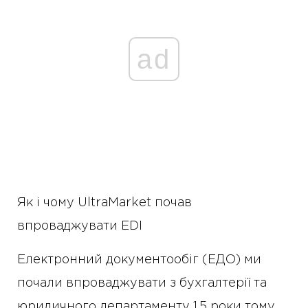
ad
Як і чому UltraMarket почав
впроваджувати EDI
Електронний документообіг (ЕДО) ми
почали впроваджувати з бухгалтерії та
юридичного департаменту 1,5 роки тому.