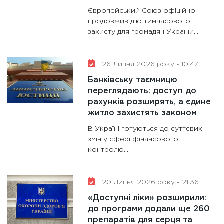
11:28
Де
Європейський Союз офіційно
гранто
продовжив дію тимчасового
захисту для громадян України,...
13.01.20
11:30
Ст
майбут
26 Липня 2026 року - 10:47
31.12.20
Банківську таємницю
переглядають: доступ до
рахунків розширять, а єдине
житло захистять законом
В Україні готуються до суттєвих
змін у сфері фінансового
контролю...
20 Липня 2026 року - 21:36
«Доступні ліки» розширили:
до програми додали ще 260
препаратів для серця та