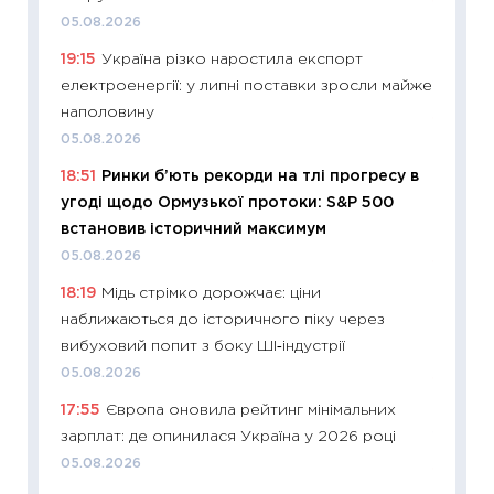
11:28
Чо
05.08.2026
змінив
19:15
Україна різко наростила експорт
2026 р
електроенергії: у липні поставки зросли майже
13.04.20
наполовину
11:29
Ск
05.08.2026
кошик 
18:51
Ринки б’ють рекорди на тлі прогресу в
базово
угоді щодо Ормузької протоки: S&P 500
оцінко
встановив історичний максимум
06.04.2
05.08.2026
11:24
Ск
18:19
Мідь стрімко дорожчає: ціни
у 2026
наближаються до історичного піку через
KSE до
вибуховий попит з боку ШІ‑індустрії
30.03.2
05.08.2026
11:26
Зо
17:55
Європа оновила рейтинг мінімальних
купува
зарплат: де опинилася Україна у 2026 році
12.03.20
05.08.2026
11:27
Ек