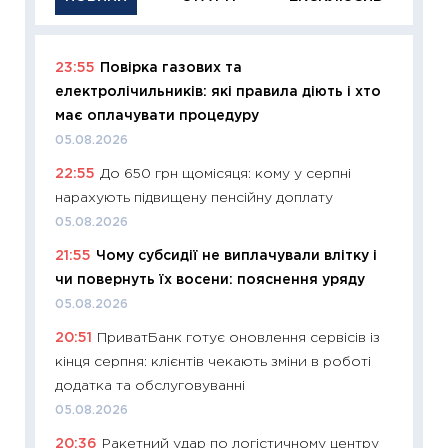
23:55
Повірка газових та
11:29
Як
електролічильників: які правила діють і хто
інвест
має оплачувати процедуру
21.07.20
05.08.2026
11:26
Як
22:55
До 650 грн щомісяця: кому у серпні
ризики
нарахують підвищену пенсійну доплату
облігац
05.08.2026
08.07.2
21:55
Чому субсидії не виплачували влітку і
11:20
Ці
чи повернуть їх восени: пояснення уряду
майбут
05.08.2026
01.07.2
20:51
ПриватБанк готує оновлення сервісів із
11:24
Пр
кінця серпня: клієнтів чекають зміни в роботі
освіта 
додатка та обслуговуванні
29.06.2
05.08.2026
11:27
Вс
20:36
Ракетний удар по логістичному центру
топ уні