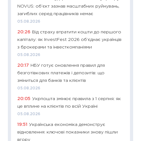
NOVUS: об’єкт зазнав масштабних руйнувань,
абітурі
загиблих серед працівників немає
23.06.2
05.08.2026
11:29
До
20:26
Від страху втратити кошти до першого
наспра
капіталу: як InvestFest 2026 об’єднає українців
2027–2
з брокерами та інвесткомпаніями
19.06.20
05.08.2026
11:22
Ка
20:17
НБУ готує оновлення правил для
що зав
безготівкових платежів і депозитів: що
11.06.20
зміниться для банків та клієнтів
11:27
До
05.08.2026
ціни зм
20:05
Укрпошта змінює правила з 1 серпня: як
30.04.2
це вплине на клієнтів по всій Україні
11:32
Бі
05.08.2026
впевне
19:51
Українська економіка демонструє
поведін
відновлення: ключові показники знову пішли
27.04.2
вгору