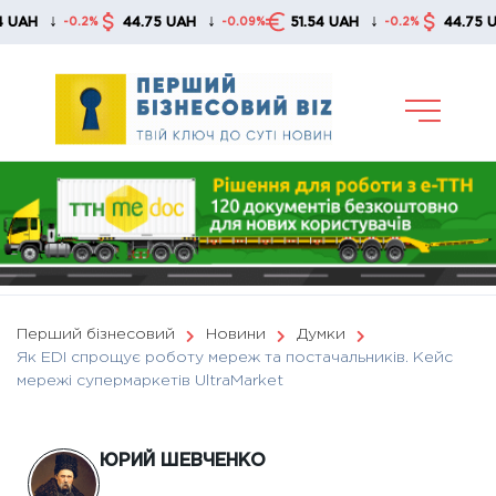
Skip
↓
↓
↓
44.75 UAH
51.54 UAH
44.75 UAH
-0.2%
-0.09%
-0.2%
-
to
content
Перший бізнесовий
Новини
Думки
Як EDI спрощує роботу мереж та постачальників. Кейс
мережі супермаркетів UltraMarket
ЮРИЙ ШЕВЧЕНКО