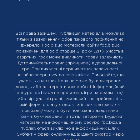
Всі права захищені. Публікація матеріалів можлива
тільки з зазначенням обов'язкового посилання на
джерело: Fbc.biz.ua Матеріали сайту fbc.biz.ua
призначені для осіб старше 21 року (21+). Участь в
азартних іграх може викликати ігрову залежність.
Дотримуйтесь правил (принципів) відповідальної
гри. При виявленні перших ознак залежності
негайно зверніться до спеціаліста. Пам'ятайте, що
участь в азартних іграх не може бути джерелом
доходів або альтернативою роботі. Інформаційний
ресурс fbc.biz.ua не проводить ігри на реальні та/
або віртуальні гроші, також сайт не приймає ні в
якій формі оплату ставок та інших платежів, які
пов’язані/можуть бути пов’язані з азартними
іграми, букмекерами чи тоталізаторами. Будь-які
матеріали на інформаційному ресурсі fbc.biz.ua
публікуються виключно в інформаційних цілях.
Cуб'єкт у сфері онлайн-медіа; ідентифікатор медіа