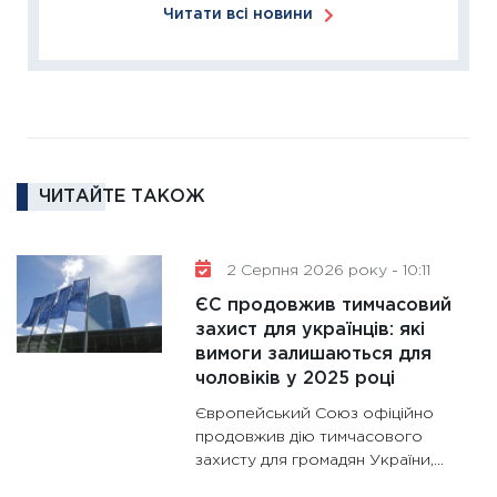
Читати всі новини
11:27
За
диктує
16.02.20
11:30
Ре
роль US
та зни
ЧИТАЙТЕ ТАКОЖ
30.01.20
11:30
Кр
роблять
2 Серпня 2026 року - 10:11
28.01.20
ЄС продовжив тимчасовий
11:28
Де
захист для українців: які
вимоги залишаються для
гранто
чоловіків у 2025 році
13.01.20
Європейський Союз офіційно
11:30
Ст
продовжив дію тимчасового
майбут
захисту для громадян України,...
31.12.20