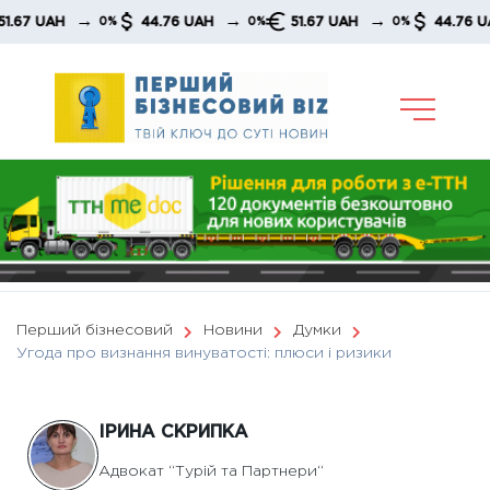
Skip
→
→
→
→
H
44.76 UAH
51.67 UAH
44.76 UAH
0%
0%
0%
to
content
Перший бізнесовий
Новини
Думки
Угода про визнання винуватості: плюси і ризики
ІРИНА СКРИПКА
Адвокат “Турій та Партнери“