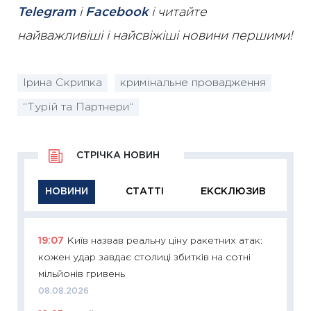
Telegram
і
Facebook
і читайте
найважливіші і найсвіжіші новини першими!
Ірина Скрипка
кримінальне провадження
“Турій та Партнери“
СТРІЧКА НОВИН
НОВИНИ
СТАТТІ
ЕКСКЛЮЗИВ
19:07
Київ назвав реальну ціну ракетних атак:
11:29
Як
кожен удар завдає столиці збитків на сотні
інвест
мільйонів гривень
21.07.20
08.08.2026
11:26
Як