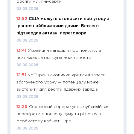
обсяги у липні–серпні
оцінко
08.08.2026
06.04.2
13:52
США можуть оголосити про угоду з
11:24
Ск
Іраном найближчими днями: Бессент
у 2026
підтвердив активні переговори
KSE до
08.08.2026
30.03.2
13:41
Українцям нагадали про помилку в
11:26
Зо
платіжках за газ: сума може зрости
купува
08.08.2026
12.03.20
12:51
NYT: Іран накопичив критичні запаси
11:27
Ек
збагаченого урану — потенціалу може
змінило
вистачити для десяти ядерних зарядів
розвитк
08.08.2026
24.02.2
12:26
Серпневий перерахунок субсидій: як
11:26
Сп
перевірити оновлену суму та рішення в
2026: 
особистому кабінеті ПФУ
ліквідн
08.08.2026
18.02.20