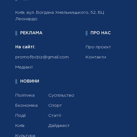
Київ, вул. Богдана Хмельницького, 52, БЦ
Леонардо
РЕКЛАМА
ПРО НАС
На сайті:
Про проєкт
promofbcbiz@gmail.com
Контакти
Медіакіт
НОВИНИ
Політика
Суспільство
Економіка
Спорт
Події
Статті
Київ
Дайджест
Культура