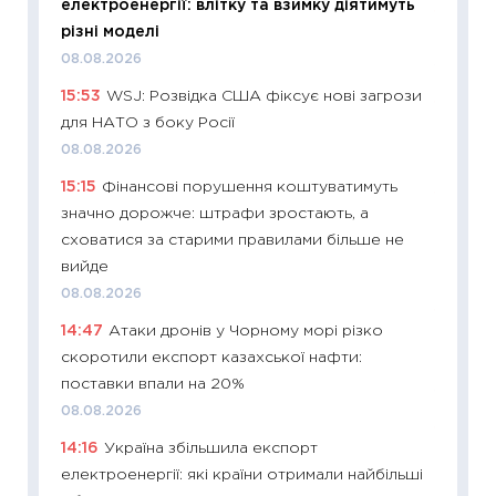
електроенергії: влітку та взимку діятимуть
11:22
Ка
різні моделі
що зав
08.08.2026
11.06.20
15:53
WSJ: Розвідка США фіксує нові загрози
11:27
До
для НАТО з боку Росії
ціни зм
08.08.2026
30.04.2
15:15
Фінансові порушення коштуватимуть
11:32
Бі
значно дорожче: штрафи зростають, а
впевне
сховатися за старими правилами більше не
поведін
вийде
27.04.2
08.08.2026
11:28
Чо
14:47
Атаки дронів у Чорному морі різко
змінив
скоротили експорт казахської нафти:
2026 р
поставки впали на 20%
13.04.20
08.08.2026
11:29
Ск
14:16
Україна збільшила експорт
кошик 
електроенергії: які країни отримали найбільші
базово