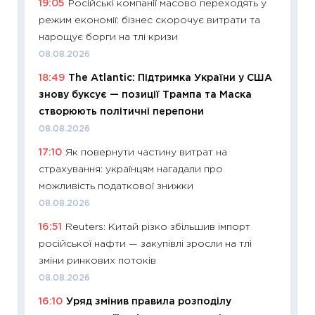
19:05
Російські компанії масово переходять у
ризики
режим економії: бізнес скорочує витрати та
облігац
нарощує борги на тлі кризи
08.07.2
08.08.2026
11:20
Ці
18:49
The Atlantic: Підтримка України у США
майбут
знову буксує — позиції Трампа та Маска
01.07.2
створюють політичні перепони
11:24
Пр
08.08.2026
освіта 
17:10
Як повернути частину витрат на
29.06.2
страхування: українцям нагадали про
11:27
Вс
можливість податкової знижки
топ уні
08.08.2026
абітурі
16:51
Reuters: Китай різко збільшив імпорт
23.06.2
російської нафти — закупівлі зросли на тлі
11:29
До
зміни ринкових потоків
наспра
08.08.2026
2027–2
16:10
Уряд змінив правила розподілу
19.06.20