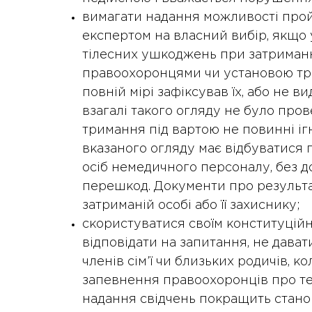
вимагати надання можливості прой
експертом на власний вибір, якщо 
тілесних ушкоджень при затриманн
правоохоронцями чи установою три
повній мірі зафіксував їх, або не в
взагалі такого огляду не було про
тримання під вартою не повинні і
вказаного огляду має відбуватися п
осіб немедичного персоналу, без д
перешкод. Документи про результ
затриманій особі або її захиснику;
скористуватися своїм конституційн
відповідати на запитання, не дава
членів сім’ї чи близьких родичів, к
запевнення правоохоронців про те
надання свідчень покращить стано