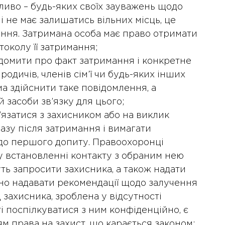
бливо – будь-яких своїх зауважень щодо
 не має залишатись вільних місць, це
ення. Затримана особа має право отримати
околу її затримання;
домити про факт затримання і конкретне
одичів, членів сім’ї чи будь-яких інших
ама здійснити таке повідомлення, а
й засоби зв’язку для цього;
’язатися з захисником або на виклик
азу після затримання і вимагати
до першого допиту. Правоохоронці
 у встановленні контакту з обраним нею
уть запросити захисника, а також надати
ено надавати рекомендації щодо залучення
 захисника, зроблена у відсутності
і поспілкуватися з ним конфіденційно, є
 права на захист, що карається законом;