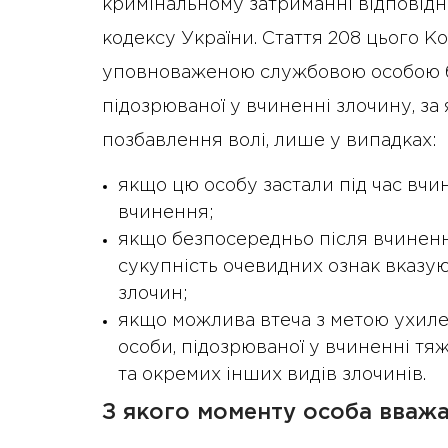
кримінальному затриманні відповід
кодексу України. Стаття 208 цього К
уповноваженою службовою особою без
підозрюваної у вчиненні злочину, за
позбавлення волі, лише у випадках:
якщо цю особу застали під час вчи
вчинення;
якщо безпосередньо після вчиненн
сукупність очевидних ознак вказу
злочин;
якщо можлива втеча з метою ухилен
особи, підозрюваної у вчиненні тя
та окремих інших видів злочинів.
З якого моменту особа вваж