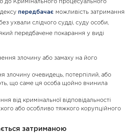
но до Кримінального процесуального
одексу
передбачає
можливість затримання
 ухвали слідчого судді, суду особи,
 який передбачене покарання у виді
нення злочину або замаху на його
я злочину очевидець, потерпілий, або
ють, що саме ця особа щойно вчинила
ня від кримінальної відповідальності
жкого або особливо тяжкого корупційного
ається затриманою