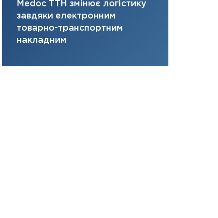
Medoc ТТН змінює логістику
платить за 
31.12.2025
завдяки електронним
там, де ви
Читати в
товарно-транспортним
накладним