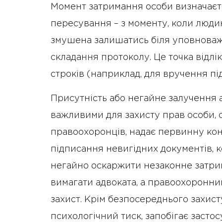
Момент затримання особи визначаєт
пересування – з моменту, коли люди
змушена залишатись біля уповноважен
складання протоколу. Це точка відлі
строків (наприклад, для вручення під
Присутність або негайне залучення 
важливими для захисту прав особи, о
правоохоронців, надає первинну кон
підписання невигідних документів,
негайно оскаржити незаконне затрим
вимагати адвоката, а правоохоронни
захист. Крім безпосереднього захист
психологічний тиск, запобігає засто