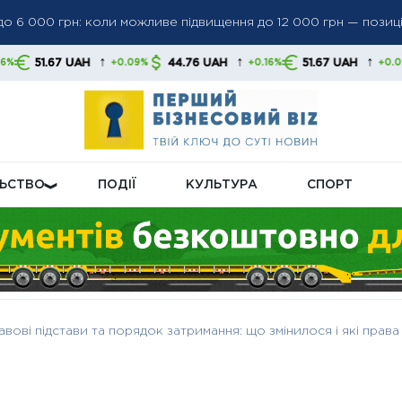
як в Україні регулюватимуть подачу світла взимку та влітку
↑
↑
↑
AH
44.76 UAH
51.67 UAH
44.76 U
+0.09%
+0.16%
+0.09%
20 млн для агросектору: експортні обмеження вже створюють 
ЛЬСТВО
ПОДІЇ
КУЛЬТУРА
СПОРТ
авові підстави та порядок затримання: що змінилося і які прав