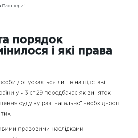
а Партнери”
та порядок
інилося і які права
особи допускається лише на підставі
аїни у ч.3 ст.29 передбачає як виняток
ення суду «у разі нагальної необхідності
ти».
ивими правовими наслідками –