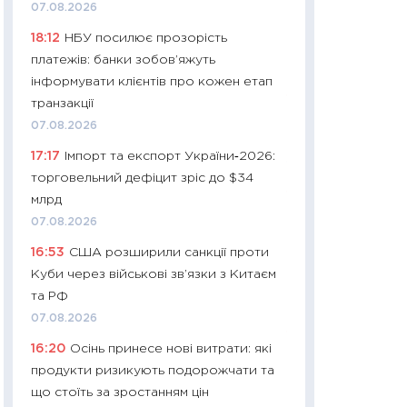
11:32
Більше зао
07.08.2026
впевненості: як 
18:12
НБУ посилює прозорість
поведінка україн
платежів: банки зобов’яжуть
27.04.2026
інформувати клієнтів про кожен етап
11:28
Чому їжа зн
транзакції
як змінився прод
07.08.2026
українців у 2026 
17:17
Імпорт та експорт України‑2026:
13.04.2026
торговельний дефіцит зріс до $34
11:29
Скільки нас
млрд
великодній кошик
07.08.2026
власний розраху
16:53
США розширили санкції проти
набору порівняно
Куби через військові зв’язки з Китаєм
оцінкою
та РФ
06.04.2026
07.08.2026
11:24
Скільки кош
16:20
Осінь принесе нові витрати: які
стримування у 202
продукти ризикують подорожчати та
розмови з Майко
що стоїть за зростанням цін
арифметики пер