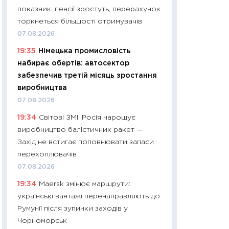
показник: пенсії зростуть, перерахунок
29.06.2026
торкнеться більшості отримувачів
11:27
Вступ-2026 в
07.08.2026
контракту, топ ун
19:35
Німецька промисловість
правила для абіту
набирає обертів: автосектор
23.06.2026
забезпечив третій місяць зростання
11:29
Долар по 51,5
виробництва
тисяч: що наспра
07.08.2026
Бюджетна деклар
19:34
Світові ЗМІ: Росія нарощує
19.06.2026
виробництво балістичних ракет —
11:22
Кадровий деф
Захід не встигає поповнювати запаси
вакансії: що зав
перехоплювачів
найму
07.08.2026
11.06.2026
19:34
Maersk змінює маршрути:
11:27
Дорожчає ще
українські вантажі перенаправляють до
промислові ціни з
Румунії після зупинки заходів у
30.04.2026
Чорноморськ