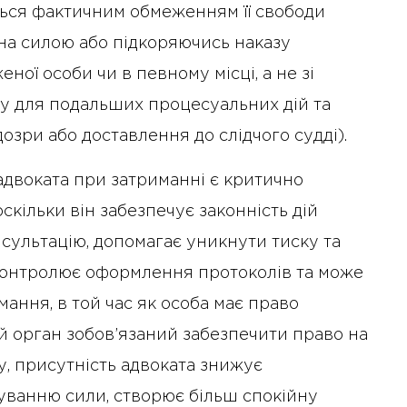
ься фактичним обмеженням її свободи
на силою або підкоряючись наказу
ої особи чи в певному місці, а не зі
ку для подальших процесуальних дій та
озри або доставлення до слідчого судді).
адвоката при затриманні є критично
скільки він забезпечує законність дій
сультацію, допомагає уникнути тиску та
 контролює оформлення протоколів та може
ання, в той час як особа має право
й орган зобов’язаний забезпечити право на
у, присутність адвоката знижує
суванню сили, створює більш спокійну