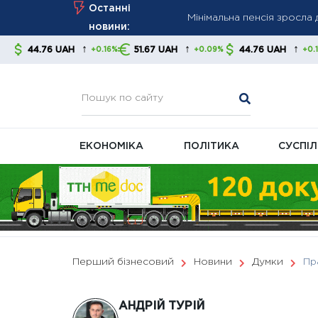
Skip
Останні
економістів
to
новини:
Нові правила відключень: 
content
↑
↑
↑
UAH
51.67 UAH
44.76 UAH
51.67 U
+0.16%
+0.09%
+0.16%
Україна просить у ЄС €2
виробників
ЕКОНОМІКА
ПОЛІТИКА
СУСПІ
Перший бізнесовий
Новини
Думки
Пр
АНДРІЙ ТУРІЙ