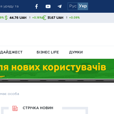
Рус
Укр
↑
↑
AH
51.67 UAH
+0.16%
+0.09%
ризики для
ДАЙДЖЕСТ
БІЗНЕС LIFE
ДУМКИ
а має особа
СТРІЧКА НОВИН