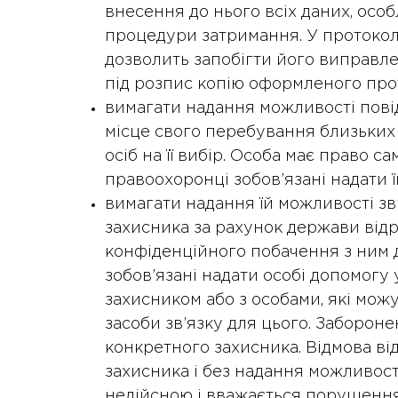
внесення до нього всіх даних, осо
процедури затримання. У протоколі
дозволить запобігти його виправл
під розпис копію оформленого прот
вимагати надання можливості пові
місце свого перебування близьких р
осіб на її вибір. Особа має право с
правоохоронці зобов’язані надати ї
вимагати надання їй можливості зв
захисника за рахунок держави відр
конфіденційного побачення з ним 
зобов’язані надати особі допомогу
захисником або з особами, які мож
засоби зв’язку для цього. Заборон
конкретного захисника. Відмова від
захисника і без надання можливост
недійсною і вважається порушенням