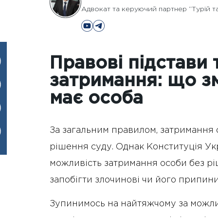
Адвокат та керуючий партнер “Турій т
Правові підстави 
затримання: що зм
має особа
За загальним правилом, затримання 
рішення суду. Однак Конституція Укр
можливість затримання особи без ріш
запобігти злочинові чи його припини
Зупинимось на найтяжчому за можл