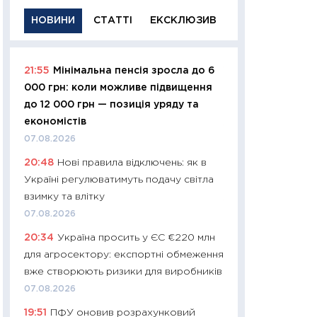
НОВИНИ
СТАТТІ
ЕКСКЛЮЗИВ
21:55
Мінімальна пенсія зросла до 6
11:29
Якісна інфо
000 грн: коли можливе підвищення
успішного інвест
до 12 000 грн — позиція уряду та
21.07.2026
економістів
11:26
Як заробити
07.08.2026
дохідність, ризик
20:48
Нові правила відключень: як в
державних обліга
Україні регулюватимуть подачу світла
08.07.2026
взимку та влітку
11:20
Ціна здоров’
07.08.2026
медицина майбут
20:34
Україна просить у ЄС €220 млн
витрати людей
для агросектору: експортні обмеження
01.07.2026
вже створюють ризики для виробників
11:24
Професії ма
07.08.2026
рухається освіта 
19:51
ПФУ оновив розрахунковий
платитимуть біл