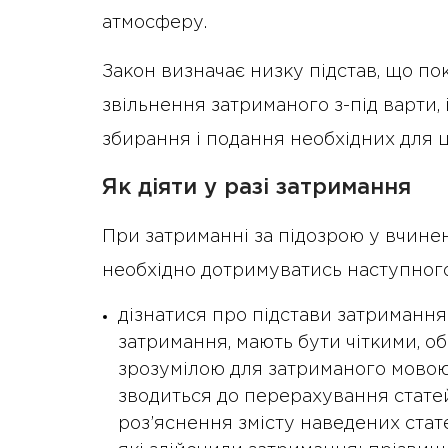
атмосферу.
Закон визначає низку підстав, що п
звільнення затриманого з-під варти,
збирання і подання необхідних для ц
Як діяти у разі затримання
При затриманні за підозрою у вчин
необхідно дотримуватись наступного
дізнатися про підстави затримання
затримання, мають бути чіткими, о
зрозумілою для затриманого мовою
зводиться до перерахування статей 
роз’яснення змісту наведених стате