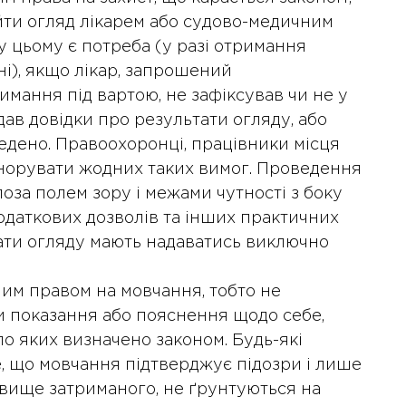
ти огляд лікарем або судово-медичним
у цьому є потреба (у разі отримання
і), якщо лікар, запрошений
мання під вартою, не зафіксував чи не у
идав довідки про результати огляду, або
ведено. Правоохоронці, працівники місця
гнорувати жодних таких вимог. Проведення
оза полем зору і межами чутності з боку
одаткових дозволів та інших практичних
ати огляду мають надаватись виключно
им правом на мовчання, тобто не
ти показання або пояснення щодо себе,
оло яких визначено законом. Будь-які
, що мовчання підтверджує підозри і лише
вище затриманого, не ґрунтуються на