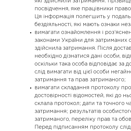
які здійснили затримання: прізвище
посвідчення, яке працівники право
Ця інформація полегшить у подальш
бездіяльності, які мають ознаки не
вимагати ознайомлення і роз’ясне
законами України для затриманих ос
здійснила затримання. Після дост
необхідно дізнатися дані особи, ві
оскільки така особа відповідає за 
слід вимагати від цієї особи негайн
затримання та прав затриманого;
вимагати складання протоколу про 
достовірності відомостей, які до нь
склала протокол; дати та точного ч
затримання; результатів особистого
затриманого, переліку прав та обов’
Перед підписанням протоколу слід