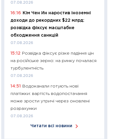
07.08.2026
30.03.2026
16:16
Кім Чен Ин наростив іноземні
11:26
Золото по $
доходи до рекордних $22 млрд:
$80: час купуват
розвідка фіксує масштабне
прибуток?
обходження санкцій
12.03.2026
07.08.2026
11:27
Економіка Ук
15:12
Розвідка фіксує різке падіння цін
що змінилося за 4
на російське зерно: на ринку почалася
перспективи розв
турбулентність
стабільності
07.08.2026
24.02.2026
14:51
Водоканали готують нові
11:26
Споживання 
платіжки: вартість водопостачання
2025–2026: струк
може зрости утричі через оновлені
заощадження та л
розрахунки
оцінками KSE Inst
07.08.2026
18.02.2026
Читати всі новини
11:27
Зарплати на
— хто диктує умо