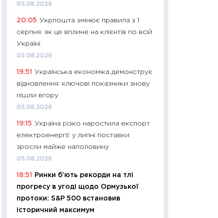
11:32
Більше зао
05.08.2026
впевненості: як 
20:05
Укрпошта змінює правила з 1
поведінка україн
серпня: як це вплине на клієнтів по всій
27.04.2026
Україні
11:28
Чому їжа зн
05.08.2026
як змінився прод
19:51
Українська економіка демонструє
українців у 2026 
відновлення: ключові показники знову
13.04.2026
пішли вгору
11:29
Скільки нас
05.08.2026
великодній кошик
19:15
Україна різко наростила експорт
власний розраху
електроенергії: у липні поставки
набору порівняно
зросли майже наполовину
оцінкою
05.08.2026
06.04.2026
18:51
Ринки б’ють рекорди на тлі
11:24
Скільки кош
прогресу в угоді щодо Ормузької
стримування у 202
протоки: S&P 500 встановив
розмови з Майко
історичний максимум
арифметики пер