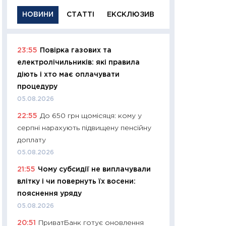
НОВИНИ
СТАТТІ
ЕКСКЛЮЗИВ
23:55
Повірка газових та
11:29
Якісна інфо
електролічильників: які правила
успішного інвест
діють і хто має оплачувати
21.07.2026
процедуру
11:26
Як заробити
05.08.2026
дохідність, ризик
22:55
До 650 грн щомісяця: кому у
державних обліга
серпні нарахують підвищену пенсійну
08.07.2026
доплату
11:20
Ціна здоров’
05.08.2026
медицина майбут
21:55
Чому субсидії не виплачували
витрати людей
влітку і чи повернуть їх восени:
01.07.2026
пояснення уряду
11:24
Професії ма
05.08.2026
рухається освіта 
20:51
ПриватБанк готує оновлення
платитимуть біл