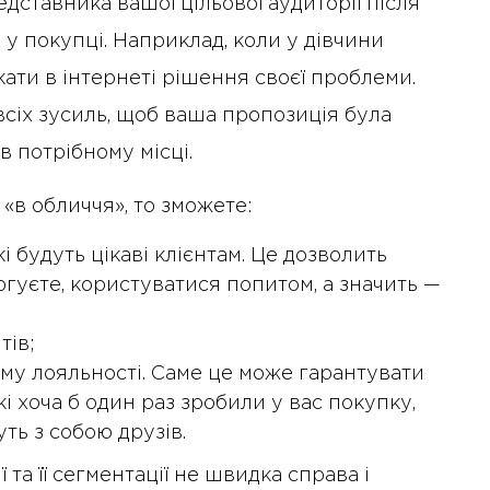
дставника вашої цільової аудиторії після
ь у покупці. Наприклад, коли у дівчини
ати в інтернеті рішення своєї проблеми.
всіх зусиль, щоб ваша пропозиція була
в потрібному місці.
 «в обличчя», то зможете:
і будуть цікаві клієнтам. Це дозволить
ргуєте, користуватися попитом, а значить —
тів;
у лояльності. Саме це може гарантувати
які хоча б один раз зробили у вас покупку,
ть з собою друзів.
 та її сегментації не швидка справа і