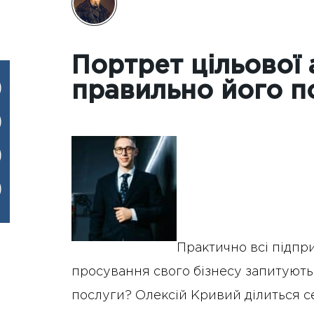
Портрет цільової 
правильно його п
Практично всі підпр
просування свого бізнесу запитують
послуги? Олексій Кривий ділиться се