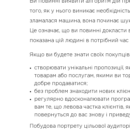
Ви повинні виявити алгоритм дій пре
того, як у нього виникає необхідніст
зламалася машина, вона починає шук
Це означає, що ви повинні докласти 
показана цій людині в потрібний час 
Якщо ви будете знати своїх покупців
створювати унікальні пропозиції, як
товарам або послугам, якими ви то
добре продаватися;
без проблем знаходити нових клієн
регулярно вдосконалювати програм
вам те, що левова частка клієнтів, 
повернуться до вас знову і приведу
Побудова портрету цільової аудиторії