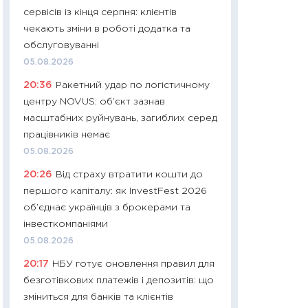
сервісів із кінця серпня: клієнтів
29.06.2026
чекають зміни в роботі додатка та
11:27
Вступ-2026 в
обслуговуванні
контракту, топ ун
05.08.2026
правила для абіту
20:36
Ракетний удар по логістичному
23.06.2026
центру NOVUS: об’єкт зазнав
11:29
Долар по 51,5
масштабних руйнувань, загиблих серед
тисяч: що наспра
працівників немає
Бюджетна деклар
05.08.2026
19.06.2026
20:26
Від страху втратити кошти до
11:22
Кадровий деф
першого капіталу: як InvestFest 2026
вакансії: що зав
об’єднає українців з брокерами та
найму
інвесткомпаніями
11.06.2026
05.08.2026
11:27
Дорожчає ще
20:17
НБУ готує оновлення правил для
промислові ціни з
безготівкових платежів і депозитів: що
30.04.2026
зміниться для банків та клієнтів