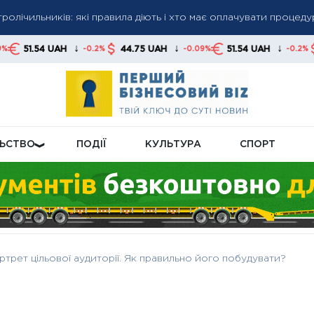
ролічильників: які правила діють і хто має оплачувати процеду
му у серпні нарахують підвищену пенсійну доплату
вали влітку і чи повернуть їх восени: пояснення уряду
↓
↓
↓
AH
44.75 UAH
51.54 UAH
44.75 UAH
-0.2%
-0.09%
-0.2%
ЛЬСТВО
ПОДІЇ
КУЛЬТУРА
СПОРТ
ртрет цільової аудиторії. Як правильно його побудувати?