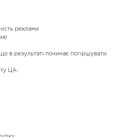
ність реклами
рію
 що в результаті починає погіршувати
ту ЦА:
2 Жовтня 2024 року - 12:57
Впровадження комплаєнс-
контролю: поняття, переваги
та ключові аспекти
купку