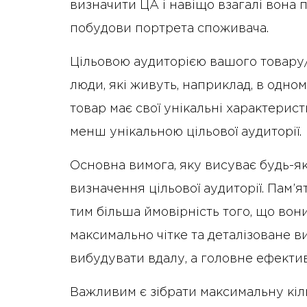
визначити ЦА і навіщо взагалі вона 
побудови портрета споживача.
Цільовою аудиторією вашого товару
люди, які живуть, наприклад, в одном
товар має свої унікальні характерис
менш унікальною цільової аудиторії.
Основна вимога, яку висуває будь-я
визначення цільової аудиторії. Пам’
тим більша ймовірність того, що вон
максимально чітке та деталізоване в
вибудувати вдалу, а головне ефекти
Важливим є зібрати максимальну кіль