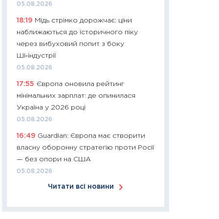
05.08.2026
30.03.2026
18:19
Мідь стрімко дорожчає: ціни
11:26
Золото по $
наближаються до історичного піку
$80: час купуват
через вибуховий попит з боку
прибуток?
ШІ‑індустрії
12.03.2026
05.08.2026
11:27
Економіка Ук
17:55
Європа оновила рейтинг
що змінилося за 4
мінімальних зарплат: де опинилася
перспективи розв
Україна у 2026 році
стабільності
05.08.2026
24.02.2026
16:49
Guardian: Європа має створити
11:26
Споживання 
власну оборонну стратегію проти Росії
2025–2026: струк
— без опори на США
заощадження та л
05.08.2026
оцінками KSE Inst
Читати всі новини
18.02.2026
11:27
Зарплати на
— хто диктує умо