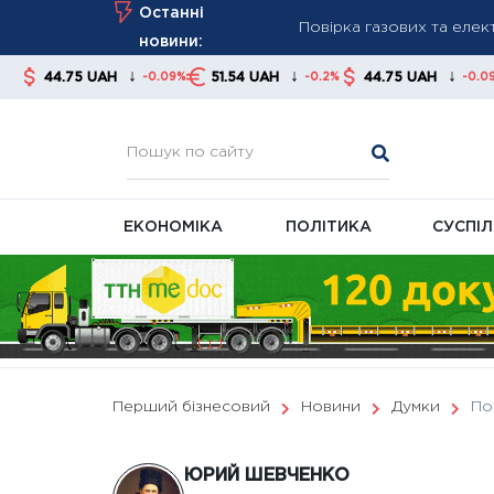
Повірка газових та елект
Skip
Останні
До 650 грн щомісяця: ко
to
новини:
Чому субсидії не виплачу
content
↓
↓
↓
UAH
51.54 UAH
44.75 UAH
51.54 U
-0.09%
-0.2%
-0.09%
ЕКОНОМІКА
ПОЛІТИКА
СУСПІ
Перший бізнесовий
Новини
Думки
По
ЮРИЙ ШЕВЧЕНКО