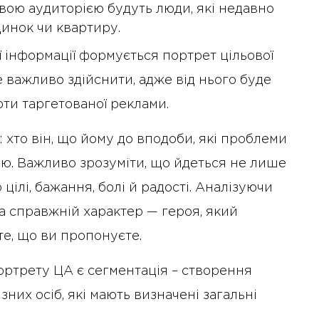
овою аудиторією будуть люди, які недавно
инок чи квартиру.
ї інформації формується портрет цільової
е важливо здійснити, адже від нього буде
оти таргетованої реклами.
хто він, що йому до вподоби, які проблеми
ю. Важливо зрозуміти, що йдеться не лише
о цілі, бажання, болі й радості. Аналізуючи
 а справжній характер — героя, який
 те, що ви пропонуєте.
ртрету ЦА є сегментація – створення
зних осіб, які мають визначені загальні