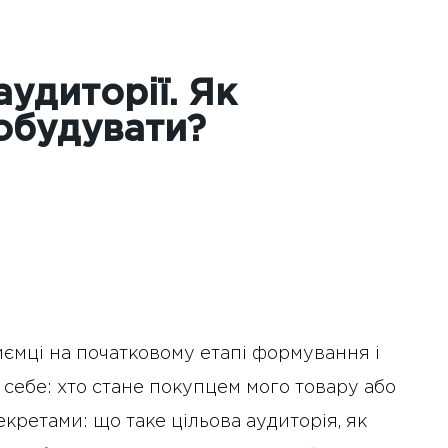
аудиторії. Як
обудувати?
иємці на початковому етапі формування і
 себе: хто стане покупцем мого товару або
кретами: що таке цільова аудиторія, як