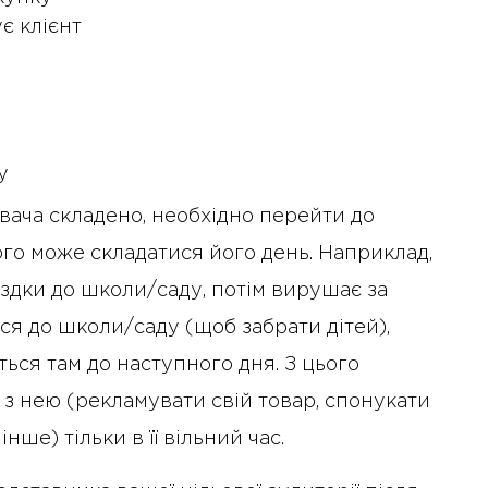
є клієнт
у
вача складено, необхідно перейти до
чого може складатися його день. Наприклад,
їздки до школи/саду, потім вирушає за
ся до школи/саду (щоб забрати дітей),
ться там до наступного дня. З цього
з нею (рекламувати свій товар, спонукати
нше) тільки в її вільний час.