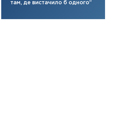
там, де вистачило б одного”
31.12.2025
Читати в