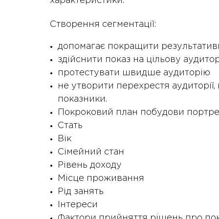
характеристики.
Створення сегментації:
допомагає покращити результатив
здійснити показ на цільову аудито
протестувати швидше аудиторію
не утворити перехрестя аудиторії,
показники.
Покроковий план побудови портре
Стать
Вік
Сімейний стан
Рівень доходу
Місце проживання
Рід занять
Інтереси
Фактори прийняття рішень про по