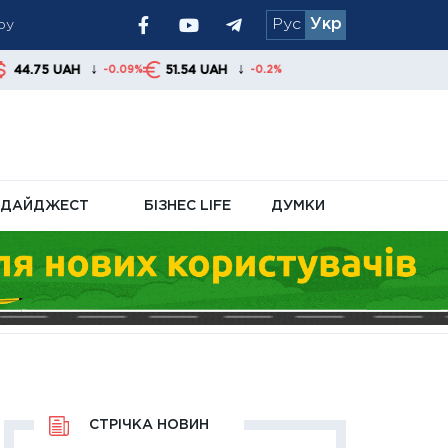
ру
Рус
Укр
↓
↓
51.54 UAH
-0.09%
-0.2%
ДАЙДЖЕСТ
БІЗНЕС LIFE
ДУМКИ
СТРІЧКА НОВИН