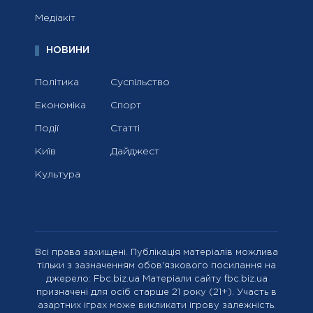
Медіакіт
НОВИНИ
Політика
Суспільство
Економіка
Спорт
Події
Статті
Київ
Дайджест
Культура
Всі права захищені. Публікація матеріалів можлива
тільки з зазначенням обов'язкового посилання на
джерело: Fbc.biz.ua Матеріали сайту fbc.biz.ua
призначені для осіб старше 21 року (21+). Участь в
азартних іграх може викликати ігрову залежність.