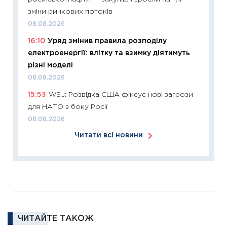
11:27
Ек
зміни ринкових потоків
змінило
08.08.2026
розвитк
16:10
Уряд змінив правила розподілу
24.02.2
електроенергії: влітку та взимку діятимуть
11:26
Сп
різні моделі
2026: 
08.08.2026
ліквідн
15:53
WSJ: Розвідка США фіксує нові загрози
18.02.20
для НАТО з боку Росії
11:27
За
08.08.2026
диктує
Читати всі новини
16.02.20
11:30
Ре
роль US
та зни
30.01.20
11:30
Кр
ЧИТАЙТЕ ТАКОЖ
роблять