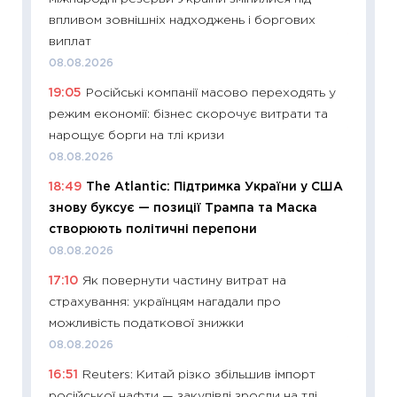
27.04.2
впливом зовнішніх надходжень і боргових
11:28
Чо
виплат
змінив
08.08.2026
2026 р
19:05
Російські компанії масово переходять у
13.04.20
режим економії: бізнес скорочує витрати та
11:29
Ск
нарощує борги на тлі кризи
кошик 
08.08.2026
базово
18:49
The Atlantic: Підтримка України у США
оцінко
знову буксує — позиції Трампа та Маска
06.04.2
створюють політичні перепони
11:24
Ск
08.08.2026
у 2026
17:10
Як повернути частину витрат на
KSE до
страхування: українцям нагадали про
30.03.2
можливість податкової знижки
11:26
Зо
08.08.2026
купува
16:51
Reuters: Китай різко збільшив імпорт
12.03.20
російської нафти — закупівлі зросли на тлі