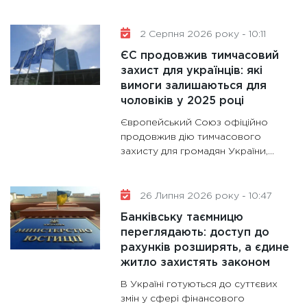
28.01.20
2 Серпня 2026 року - 10:11
11:28
Де
гранто
ЄС продовжив тимчасовий
захист для українців: які
13.01.20
вимоги залишаються для
11:30
Ст
чоловіків у 2025 році
майбут
Європейський Союз офіційно
31.12.20
продовжив дію тимчасового
захисту для громадян України,...
26 Липня 2026 року - 10:47
Банківську таємницю
переглядають: доступ до
рахунків розширять, а єдине
житло захистять законом
В Україні готуються до суттєвих
змін у сфері фінансового