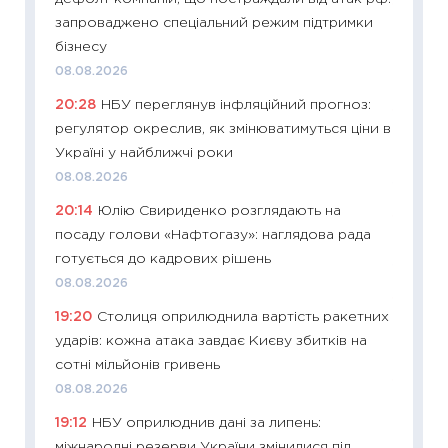
11:27
Вс
запроваджено спеціальний режим підтримки
топ уні
бізнесу
абітурі
08.08.2026
23.06.2
20:28
НБУ переглянув інфляційний прогноз:
11:29
До
регулятор окреслив, як змінюватимуться ціни в
наспра
Україні у найближчі роки
2027–2
08.08.2026
19.06.20
20:14
Юлію Свириденко розглядають на
11:22
Ка
посаду голови «Нафтогазу»: наглядова рада
що зав
готується до кадрових рішень
11.06.20
08.08.2026
11:27
До
19:20
Столиця оприлюднила вартість ракетних
ціни зм
ударів: кожна атака завдає Києву збитків на
30.04.2
сотні мільйонів гривень
11:32
Бі
08.08.2026
впевне
19:12
НБУ оприлюднив дані за липень:
поведін
міжнародні резерви України змінилися під