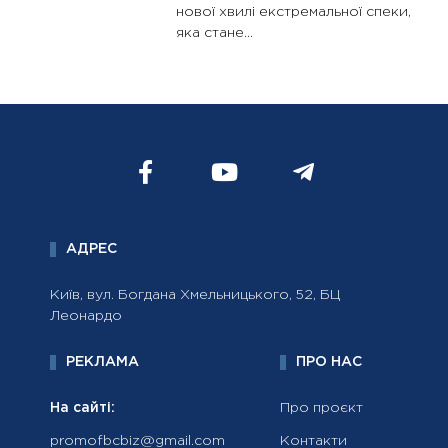
нової хвилі екстремальної спеки,
яка стане...
АДРЕС
Київ, вул. Богдана Хмельницького, 52, БЦ
Леонардо
РЕКЛАМА
ПРО НАС
На сайті:
Про проєкт
promofbcbiz@gmail.com
Контакти