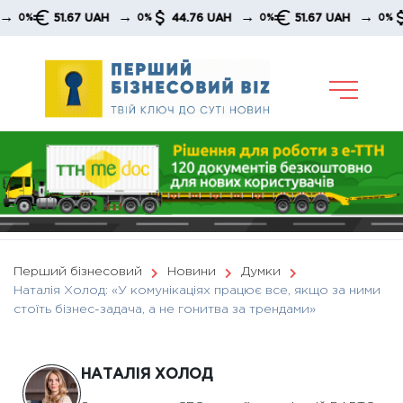
Skip
→
→
→
51.67 UAH
44.76 UAH
51.67 UAH
44.76 U
0%
0%
0%
to
content
Перший бізнесовий
Новини
Думки
Наталія Холод: «У комунікаціях працює все, якщо за ними
стоїть бізнес-задача, а не гонитва за трендами»
НАТАЛІЯ ХОЛОД