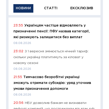
НОВИНИ
СТАТТІ
ЕКСКЛЮЗИВ
23:55
Українцям частіше відмовляють у
11:29
Як
призначенні пенсії: ПФУ назвав категорії,
інвест
які ризикують залишитися без виплат
21.07.20
08.08.2026
11:26
Як
23:02
З 1 вересня змінюється нічний тариф:
ризики
скільки українці платитимуть за кіловат у
облігац
новому сезоні
08.07.2
08.08.2026
11:20
Ці
21:55
Тимчасово безробітні українці
майбут
зможуть отримати субсидію: уряд уточнив
01.07.2
умови призначення допомоги
11:24
Пр
08.08.2026
освіта 
20:56
НБУ дозволив банкам не визнавати
29.06.2
дефолт компаній, що постраждали від атак рф: