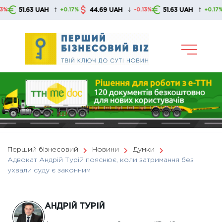
Skip
↑
↓
↑
3 UAH
44.69 UAH
51.63 UAH
44.69
+0.17%
-0.13%
+0.17%
to
content
Перший бізнесовий
Новини
Думки
Адвокат Андрій Турій пояснює, коли затримання без
ухвали суду є законним
АНДРІЙ ТУРІЙ