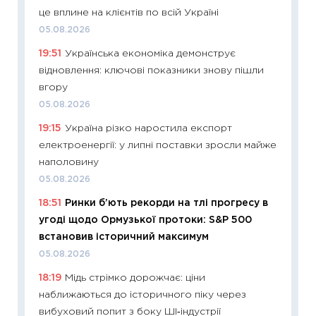
це вплине на клієнтів по всій Україні
27.04.2
05.08.2026
11:28
Чо
19:51
Українська економіка демонструє
змінив
відновлення: ключові показники знову пішли
2026 р
вгору
13.04.20
05.08.2026
11:29
Ск
19:15
Україна різко наростила експорт
кошик 
електроенергії: у липні поставки зросли майже
базово
наполовину
оцінко
05.08.2026
06.04.2
18:51
Ринки б’ють рекорди на тлі прогресу в
11:24
Ск
угоді щодо Ормузької протоки: S&P 500
у 2026
встановив історичний максимум
KSE до
05.08.2026
30.03.2
18:19
Мідь стрімко дорожчає: ціни
11:26
Зо
наближаються до історичного піку через
купува
вибуховий попит з боку ШІ‑індустрії
12.03.20