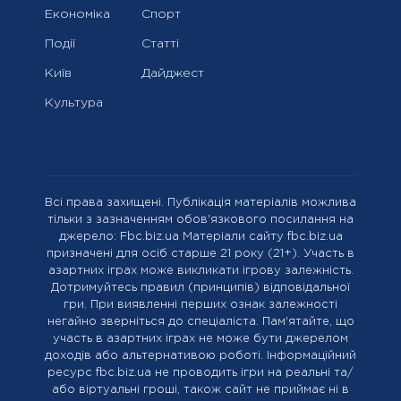
Економіка
Спорт
Події
Статті
Київ
Дайджест
Культура
Всі права захищені. Публікація матеріалів можлива
тільки з зазначенням обов'язкового посилання на
джерело: Fbc.biz.ua Матеріали сайту fbc.biz.ua
призначені для осіб старше 21 року (21+). Участь в
азартних іграх може викликати ігрову залежність.
Дотримуйтесь правил (принципів) відповідальної
гри. При виявленні перших ознак залежності
негайно зверніться до спеціаліста. Пам'ятайте, що
участь в азартних іграх не може бути джерелом
доходів або альтернативою роботі. Інформаційний
ресурс fbc.biz.ua не проводить ігри на реальні та/
або віртуальні гроші, також сайт не приймає ні в