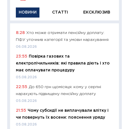
НОВИНИ
СТАТТІ
ЕКСКЛЮЗИВ
8:28
Хто може отримати пенсійну доплату:
11:29
Як
ПФУ уточнив категорії та умови нарахування
інвест
06.08.2026
21.07.20
23:55
Повірка газових та
11:26
Як
електролічильників: які правила діють і хто
ризики
має оплачувати процедуру
облігац
05.08.2026
08.07.2
22:55
До 650 грн щомісяця: кому у серпні
11:20
Ці
нарахують підвищену пенсійну доплату
майбут
05.08.2026
01.07.2
21:55
Чому субсидії не виплачували влітку і
11:24
Пр
чи повернуть їх восени: пояснення уряду
освіта 
05.08.2026
29.06.2