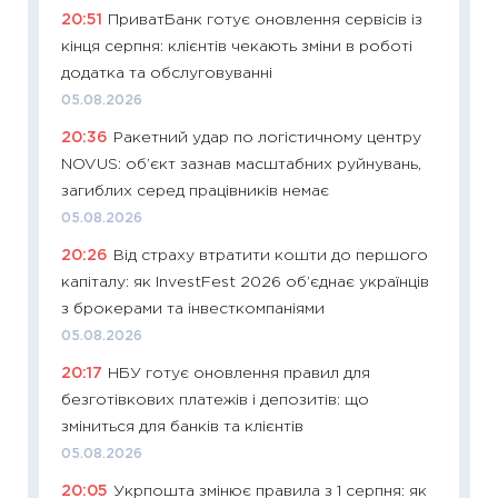
20:51
ПриватБанк готує оновлення сервісів із
11:27
Вс
кінця серпня: клієнтів чекають зміни в роботі
топ уні
додатка та обслуговуванні
абітурі
05.08.2026
23.06.2
20:36
Ракетний удар по логістичному центру
11:29
До
NOVUS: об’єкт зазнав масштабних руйнувань,
наспра
загиблих серед працівників немає
2027–2
05.08.2026
19.06.20
20:26
Від страху втратити кошти до першого
11:22
Ка
капіталу: як InvestFest 2026 об’єднає українців
що зав
з брокерами та інвесткомпаніями
11.06.20
05.08.2026
11:27
До
20:17
НБУ готує оновлення правил для
ціни зм
безготівкових платежів і депозитів: що
30.04.2
зміниться для банків та клієнтів
11:32
Бі
05.08.2026
впевне
20:05
Укрпошта змінює правила з 1 серпня: як
поведін