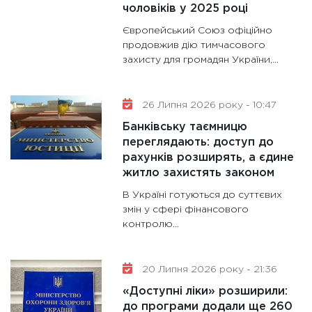
роблять
чоловіків у 2025 році
28.01.20
Європейський Союз офіційно
11:28
Де
продовжив дію тимчасового
захисту для громадян України,...
гранто
13.01.20
11:30
Ст
26 Липня 2026 року - 10:47
майбут
Банківську таємницю
31.12.20
переглядають: доступ до
рахунків розширять, а єдине
житло захистять законом
В Україні готуються до суттєвих
змін у сфері фінансового
контролю...
20 Липня 2026 року - 21:36
«Доступні ліки» розширили:
до програми додали ще 260