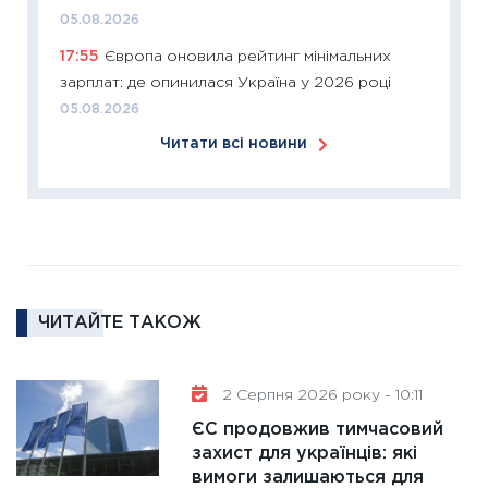
05.08.2026
11:27
Ек
17:55
Європа оновила рейтинг мінімальних
змінило
зарплат: де опинилася Україна у 2026 році
розвитк
05.08.2026
24.02.2
Читати всі новини
11:26
Сп
2026: 
ліквідн
18.02.20
11:27
За
диктує
16.02.20
ЧИТАЙТЕ ТАКОЖ
11:30
Ре
роль US
2 Серпня 2026 року - 10:11
та зни
ЄС продовжив тимчасовий
30.01.20
захист для українців: які
11:30
Кр
вимоги залишаються для