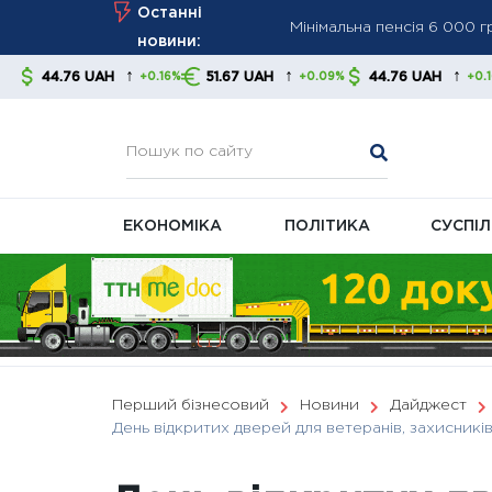
Skip
Останні
ПФУ посилює контроль за
to
новини:
Мінімальна пенсія зросла
content
↑
↑
↑
51.67 UAH
44.76 UAH
51.67 UAH
+0.16%
+0.09%
+0.16%
економістів
ЕКОНОМІКА
ПОЛІТИКА
СУСПІ
Перший бізнесовий
Новини
Дайджест
День відкритих дверей для ветеранів, захисників