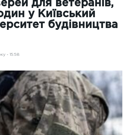
ерей для ветеранів,
родин у Київський
верситет будівництва
у - 15:58