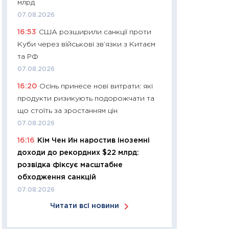
млрд
арифметики пер
07.08.2026
30.03.2026
16:53
США розширили санкції проти
11:26
Золото по $
Куби через військові зв’язки з Китаєм
$80: час купуват
та РФ
прибуток?
07.08.2026
12.03.2026
16:20
Осінь принесе нові витрати: які
11:27
Економіка Ук
продукти ризикують подорожчати та
що змінилося за 4
що стоїть за зростанням цін
перспективи розв
07.08.2026
стабільності
16:16
Кім Чен Ин наростив іноземні
24.02.2026
доходи до рекордних $22 млрд:
11:26
Споживання 
розвідка фіксує масштабне
2025–2026: струк
обходження санкцій
заощадження та л
07.08.2026
оцінками KSE Inst
Читати всі новини
18.02.2026
11:27
Зарплати на