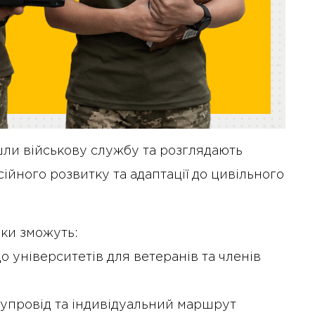
йшли військову службу та розглядають
ійного розвитку та адаптації до цивільного
ики зможуть:
10 Січня 2025 року - 8:52
о університетів для ветеранів та членів
Бізнес-Діалог: Вплив
штучного інтелекту на
діяльність рад директорів
супровід та індивідуальний маршрут