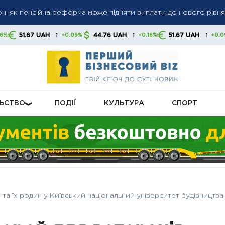
 пенсіями: кого перевірятимуть у першу чергу
 до 6 000 грн: коли можливе підвищення до 12 000 грн — позиці
↑
↑
↑
44.76 UAH
51.67 UAH
44.76 UAH
+0.09%
+0.16%
+0.09%
ЛЬСТВО
ПОДІЇ
КУЛЬТУРА
СПОРТ
 та їх родин у Київський національний університет будівництва 