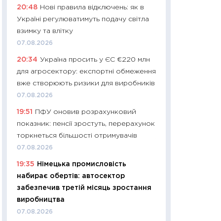
20:48
Нові правила відключень: як в
платитимуть біл
Україні регулюватимуть подачу світла
29.06.2026
взимку та влітку
11:27
Вступ-2026 в
07.08.2026
контракту, топ ун
20:34
Україна просить у ЄС €220 млн
правила для абіту
для агросектору: експортні обмеження
23.06.2026
вже створюють ризики для виробників
11:29
Долар по 51,5
07.08.2026
тисяч: що наспра
19:51
ПФУ оновив розрахунковий
Бюджетна деклар
показник: пенсії зростуть, перерахунок
19.06.2026
торкнеться більшості отримувачів
11:22
Кадровий деф
07.08.2026
вакансії: що зав
19:35
Німецька промисловість
найму
набирає обертів: автосектор
11.06.2026
забезпечив третій місяць зростання
11:27
Дорожчає ще
виробництва
промислові ціни з
07.08.2026
30.04.2026