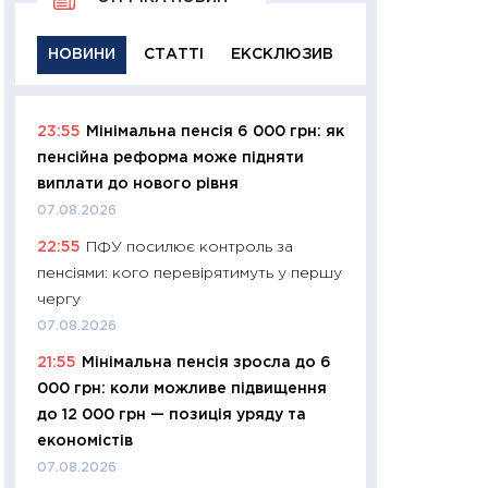
НОВИНИ
СТАТТІ
ЕКСКЛЮЗИВ
23:55
Мінімальна пенсія 6 000 грн: як
11:29
Якісна інфо
пенсійна реформа може підняти
успішного інвест
виплати до нового рівня
21.07.2026
07.08.2026
11:26
Як заробити
22:55
ПФУ посилює контроль за
дохідність, ризик
пенсіями: кого перевірятимуть у першу
державних обліга
чергу
08.07.2026
07.08.2026
11:20
Ціна здоров’
21:55
Мінімальна пенсія зросла до 6
медицина майбут
000 грн: коли можливе підвищення
витрати людей
до 12 000 грн — позиція уряду та
01.07.2026
економістів
11:24
Професії ма
07.08.2026
рухається освіта 