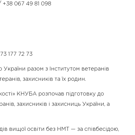
/ +38 067 49 81 098
3 177 72 73
 України разом з Інститутом ветеранів
ранів, захисників та їх родин.
йкості» КНУБА розпочав підготовку до
анів, захисників і захисниць України, а
ів вищої освіти без НМТ — за співбесідою,