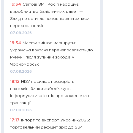
19:34
Світові ЗМІ: Росія нарощує
11:32
Більше зао
виробництво балістичних ракет —
впевненості: як 
Захід не встигає поповнювати запаси
поведінка україн
перехоплювачів
27.04.2026
07.08.2026
11:28
Чому їжа зн
19:34
Maersk змінює маршрути:
як змінився прод
українські вантажі перенаправляють до
українців у 2026 
Румунії після зупинки заходів у
13.04.2026
Чорноморськ
11:29
Скільки нас
07.08.2026
великодній кошик
18:12
НБУ посилює прозорість
власний розраху
платежів: банки зобов’яжуть
набору порівняно
інформувати клієнтів про кожен етап
оцінкою
транзакції
06.04.2026
07.08.2026
11:24
Скільки кош
17:17
Імпорт та експорт України‑2026:
стримування у 202
торговельний дефіцит зріс до $34
розмови з Майко