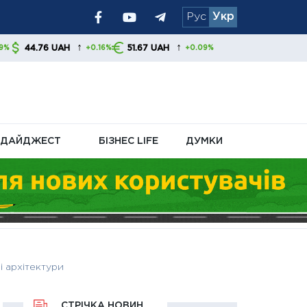
Рус
Укр
я уряду та
↑
51.67 UAH
+0.16%
+0.09%
ДАЙДЖЕСТ
БІЗНЕС LIFE
ДУМКИ
і архітектури
СТРІЧКА НОВИН