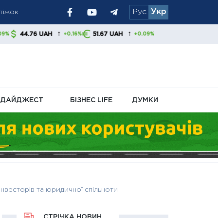
Рус
Укр
ям радять
↑
↑
AH
51.67 UAH
+0.16%
+0.09%
ДАЙДЖЕСТ
БІЗНЕС LIFE
ДУМКИ
нвесторів та юридичної спільноти
СТРІЧКА НОВИН