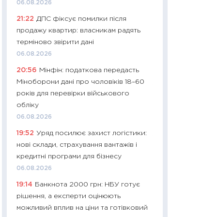
06.08.2026
платитимуть біл
21:22
ДПС фіксує помилки після
29.06.2026
продажу квартир: власникам радять
11:27
Вступ-2026 в
терміново звірити дані
контракту, топ ун
06.08.2026
правила для абіту
20:56
Мінфін: податкова передасть
23.06.2026
Міноборони дані про чоловіків 18–60
11:29
Долар по 51,5
років для перевірки військового
тисяч: що наспра
обліку
Бюджетна деклар
06.08.2026
19.06.2026
19:52
Уряд посилює захист логістики:
11:22
Кадровий деф
нові склади, страхування вантажів і
вакансії: що зав
кредитні програми для бізнесу
найму
06.08.2026
11.06.2026
19:14
Банкнота 2000 грн: НБУ готує
11:27
Дорожчає ще
рішення, а експерти оцінюють
промислові ціни з
можливий вплив на ціни та готівковий
30.04.2026