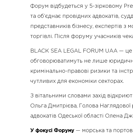
Форум відбудеться у 5-зірковому Prem
та об’єднає провідних адвокатів, су
представників бізнесу, експертів з м
торгівлі. Після форуму учасників чек
BLACK SEA LEGAL FORUM UAA — це 
обговорюватимуть не лише юридичну 
кримінально-правові ризики та інст
чутливих для економіки секторах.
З вітальними словами захід відкриют
Ольга Дмитрієва, Голова Наглядової 
адвокатів Одеської області Олена Дж
— морська та портова
У фокусі Форуму