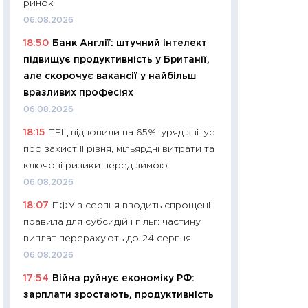
ринок
11:32
Більше зао
06.08.2026
впевненості: як 
18:50
Банк Англії: штучний інтелект
поведінка україн
підвищує продуктивність у Британії,
27.04.2026
але скорочує вакансії у найбільш
11:28
Чому їжа зн
вразливих професіях
як змінився прод
06.08.2026
українців у 2026 
18:15
ТЕЦ відновили на 65%: уряд звітує
13.04.2026
про захист II рівня, мільярдні витрати та
11:29
Скільки нас
ключові ризики перед зимою
великодній кошик
06.08.2026
власний розраху
18:07
ПФУ з серпня вводить спрощені
набору порівняно
правила для субсидій і пільг: частину
оцінкою
виплат перерахують до 24 серпня
06.04.2026
06.08.2026
11:24
Скільки кош
17:54
Війна руйнує економіку РФ:
стримування у 202
зарплати зростають, продуктивність
розмови з Майко