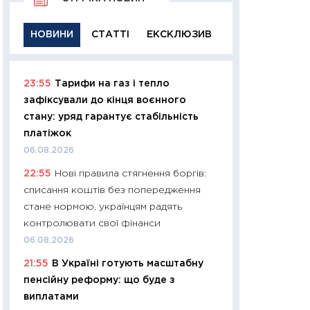
НОВИНИ
СТАТТІ
ЕКСКЛЮЗИВ
23:55
Тарифи на газ і тепло
11:29
Якісна інфо
зафіксували до кінця воєнного
успішного інвест
стану: уряд гарантує стабільність
21.07.2026
платіжок
11:26
Як заробити
06.08.2026
дохідність, ризик
22:55
Нові правила стягнення боргів:
державних обліга
списання коштів без попередження
08.07.2026
стане нормою, українцям радять
11:20
Ціна здоров’
контролювати свої фінанси
медицина майбут
06.08.2026
витрати людей
21:55
В Україні готують масштабну
01.07.2026
пенсійну реформу: що буде з
11:24
Професії ма
виплатами
рухається освіта 