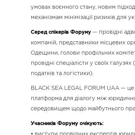
умовах воєнного стану, новим підхо
механізмам мінімізації ризиків для у
— провідні адв
Серед спікерів Форуму
компаній, представники місцевих ор
Одещини, голови профільних комітет
провідні спеціалісти у своїх галузях 
податків та логістики).
BLACK SEA LEGAL FORUM UAA — це не
платформа для діалогу між юридично
середовищем щодо майбутнього право
Учасників Форуму очікують:
• виступи провідних експертів юриди