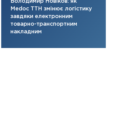
Володимир Новіков: як
Сергій Кон
портфель майбут
Medoc ТТН змінює логістику
платить за 
31.12.2025
завдяки електронним
там, де ви
Читати в
товарно-транспортним
накладним