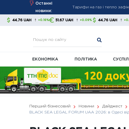
Skip
Останні
Нові правила стягнення бор
to
новини:
контролювати свої фінанс
content
↑
↑
↑
AH
51.67 UAH
44.76 UAH
51.67 U
+0.16%
+0.09%
+0.16%
В Україні готують масштаб
ЕКОНОМІКА
ПОЛІТИКА
СУСПІ
Перший бізнесовий
Новини
Дайджест
BLACK SEA LEGAL FORUM UAA 2026: в Одесі відбу