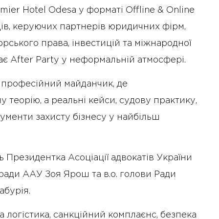
ier Hotel Odesa у форматі Offline & Online
ддів, керуючих партнерів юридичних фірм,
орського права, інвестицій та міжнародної
ає After Party у неформальній атмосфері.
професійний майданчик, де
теорію, а реальні кейси, судову практику,
рументи захисту бізнесу у найбільш
ь Президентка Асоціації адвокатів України
ради ААУ Зоя Ярош та в.о. голови Ради
абурія.
 логістика, санкційний комплаєнс, безпека