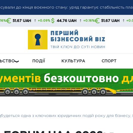
гів: списання коштів без попередження стане нормою, українц
и
↑
↑
↑
AH
44.76 UAH
51.67 UAH
44.76 U
+0.09%
+0.16%
+0.09%
ну пенсійну реформу: що буде з виплатами
ЛЬСТВО
ПОДІЇ
КУЛЬТУРА
СПОРТ
деться одна з ключових юридичних подій року для бізнесу, і