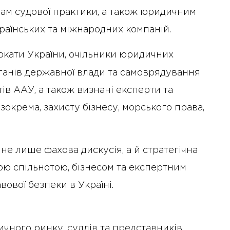
дам судової практики, а також юридичним
країнських та міжнародних компаній.
окати України, очільники юридичних
ганів державної влади та самоврядування
ів ААУ, а також визнані експерти та
(зокрема, захисту бізнесу, морського права,
 лише фахова дискусія, а й стратегічна
ю спільнотою, бізнесом та експертним
вої безпеки в Україні.
10 Січня 2025 року - 8:52
Бізнес-Діалог: Вплив
штучного інтелекту на
чного ринку, суддів та представників