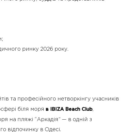
діяльність рад директорів
и;
идичного ринку 2026 року.
йтів та професійного нетворкінгу учасників
сфері біля моря
,
в
IBIZA Beach Club
я на пляжі “Аркадія” — в одній з
о відпочинку в Одесі.