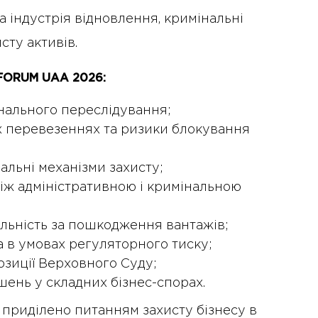
та індустрія відновлення, кримінальні
сту активів.
 FORUM UAA 2026:
інального переслідування;
х перевезеннях та ризики блокування
альні механізми захисту;
іж адміністративною і кримінальною
альність за пошкодження вантажів;
а в умовах регуляторного тиску;
озиції Верховного Суду;
ень у складних бізнес-спорах.
 приділено питанням захисту бізнесу в