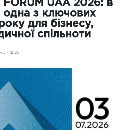
 FORUM UAA 2026: в
я одна з ключових
оку для бізнесу,
дичної спільноти
у - 12:25