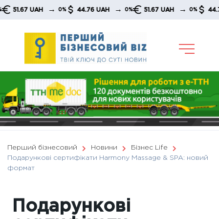
Skip
→
→
→
→
AH
44.76 UAH
51.67 UAH
44.76 UAH
0%
0%
0%
to
content
Перший бізнесовий
Новини
Бізнес Life
Подарункові сертифікати Harmony Massage & SPA: новий
формат
Подарункові