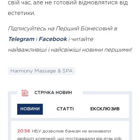
свій час, але не готовий відмовлятися від
естетики.
Підписуйтесь на Перший Бізнесовий в
Telegram
і
Facebook
і читайте
найважливіші і найсвіжіші новини першими!
Harmony Massage & SPA
СТРІЧКА НОВИН
НОВИНИ
СТАТТІ
ЕКСКЛЮЗИВ
20:56
НБУ дозволив банкам не визнавати
11:29
Як
дефолт компаній, що постраждали від атак рф:
інвест