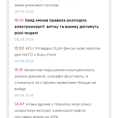
11:29
Ск
зміни ринкових потоків
кошик 
08.08.2026
базово
16:10
Уряд змінив правила розподілу
оцінко
електроенергії: влітку та взимку діятимуть
06.04.2
різні моделі
11:24
Ск
08.08.2026
у 2026
15:53
WSJ: Розвідка США фіксує нові загрози
KSE до
для НАТО з боку Росії
30.03.2
08.08.2026
11:26
Зо
15:15
Фінансові порушення коштуватимуть
купува
значно дорожче: штрафи зростають, а
12.03.20
сховатися за старими правилами більше не
11:27
Ек
вийде
змінило
08.08.2026
розвитк
14:47
Атаки дронів у Чорному морі різко
24.02.2
скоротили експорт казахської нафти:
11:26
Сп
поставки впали на 20%