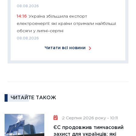
2026: 
08.08.2026
ліквідн
14:16
Україна збільшила експорт
18.02.20
електроенергії: які країни отримали найбільші
11:27
За
обсяги у липні–серпні
диктує
08.08.2026
16.02.20
Читати всі новини
11:30
Ре
роль US
та зни
30.01.20
11:30
Кр
роблять
ЧИТАЙТЕ ТАКОЖ
28.01.20
11:28
Де
2 Серпня 2026 року - 10:11
гранто
13.01.20
ЄС продовжив тимчасовий
захист для українців: які