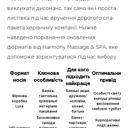
викликати дисонанс, так само як і проста
листівка під час вручення дорогого спа-
пакета керівнику компанії. Нижче
наведено порівняння оновлених
форматів від Harmony Massage & SPA, яке
допоможе зорієнтуватися під час вибору.
Для кого
Формат
Ключова
Оптимальний
підходить
носія
особливість
привід
найкраще
Важка,
Близькі люди,
Особисті свята,
Фірмова
тактильна,
дружини/
значущі річниці,
коробка
преміальні
чоловіки,
висловлення
Luxe
матеріали
кохані,
глибокої турботи
пакування
батьки
Ексклюзивна
Бізнес-
Корпоративні
тверда
партнери,
події, великі