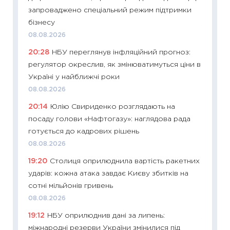
запроваджено спеціальний режим підтримки
21.07.20
бізнесу
11:26
Як
08.08.2026
ризики
20:28
НБУ переглянув інфляційний прогноз:
облігац
регулятор окреслив, як змінюватимуться ціни в
08.07.2
Україні у найближчі роки
11:20
Ці
08.08.2026
майбут
20:14
Юлію Свириденко розглядають на
01.07.2
посаду голови «Нафтогазу»: наглядова рада
11:24
Пр
готується до кадрових рішень
освіта 
08.08.2026
29.06.2
19:20
Столиця оприлюднила вартість ракетних
11:27
Вс
ударів: кожна атака завдає Києву збитків на
топ уні
сотні мільйонів гривень
абітурі
08.08.2026
23.06.2
19:12
НБУ оприлюднив дані за липень:
11:29
До
міжнародні резерви України змінилися під