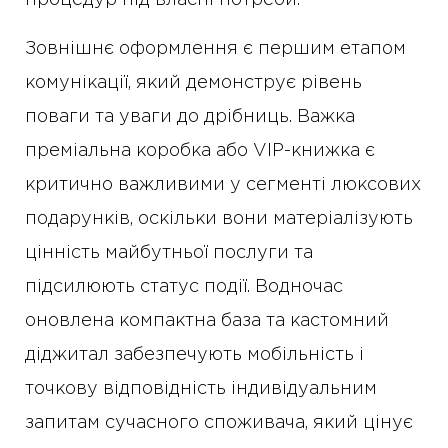
процедур під власні потреби.
Зовнішнє оформлення є першим етапом
комунікації, який демонструє рівень
поваги та уваги до дрібниць. Важка
преміальна коробка або VIP-книжка є
критично важливими у сегменті люксових
подарунків, оскільки вони матеріалізують
цінність майбутньої послуги та
підсилюють статус події. Водночас
оновлена компактна база та кастомний
діджитал забезпечують мобільність і
точкову відповідність індивідуальним
запитам сучасного споживача, який цінує