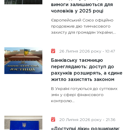
11:30
Ст
вимоги залишаються для
майбут
чоловіків у 2025 році
31.12.20
Європейський Союз офіційно
продовжив дію тимчасового
захисту для громадян України,...
26 Липня 2026 року - 10:47
Банківську таємницю
переглядають: доступ до
рахунків розширять, а єдине
житло захистять законом
В Україні готуються до суттєвих
змін у сфері фінансового
контролю...
20 Липня 2026 року - 21:36
«Доступні ліки» розширили: