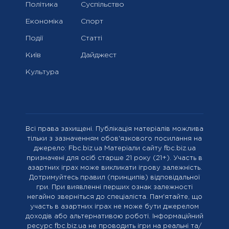
Політика
Суспільство
Економіка
Спорт
Події
Статті
Київ
Дайджест
Культура
Всі права захищені. Публікація матеріалів можлива
тільки з зазначенням обов'язкового посилання на
джерело: Fbc.biz.ua Матеріали сайту fbc.biz.ua
призначені для осіб старше 21 року (21+). Участь в
азартних іграх може викликати ігрову залежність.
Дотримуйтесь правил (принципів) відповідальної
гри. При виявленні перших ознак залежності
негайно зверніться до спеціаліста. Пам'ятайте, що
участь в азартних іграх не може бути джерелом
доходів або альтернативою роботі. Інформаційний
ресурс fbc.biz.ua не проводить ігри на реальні та/