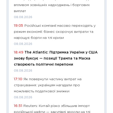
наспра
впливом зовнішніх надходжень і боргових
2027–2
виплат
19.06.20
08.08.2026
11:22
Ка
19:05
Російські компанії масово переходять у
що зав
режим економії: бізнес скорочує витрати та
11.06.20
нарощує борги на тлі кризи
11:27
До
08.08.2026
ціни зм
18:49
The Atlantic: Підтримка України у США
30.04.2
знову буксує — позиції Трампа та Маска
11:32
Бі
створюють політичні перепони
впевне
08.08.2026
поведін
17:10
Як повернути частину витрат на
27.04.2
страхування: українцям нагадали про
11:28
Чо
можливість податкової знижки
змінив
08.08.2026
2026 р
16:51
Reuters: Китай різко збільшив імпорт
13.04.20
російської нафти — закупівлі зросли на тлі