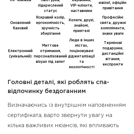
VIP-книжка
палітурка,
керівники,
ювілеї, офіційні
підкреслений
VIP-клієнти,
привітання
статус
наставники
Яскравий колір,
Професійні
Колеги, друзі,
Оновлений
ергономічність,
свята, дружні
знайомі,
базовий
зручність
компліменти,
приятелі
зберігання
знаки уваги
Люди в інших
Термінові
Миттєве
містах,
подарунки,
Електронний
отримання,
поціновувачі
дистанційні
(унікальний)
персоналізований
діджиталізації
вітання,
візуал під запит
та
експромти
екологічності
Головні деталі, які роблять спа-
відпочинку бездоганним
Визначаючись із внутрішнім наповненням
сертифіката, варто звернути увагу на
кілька важливих нюансів, які впливають