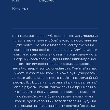
Київ
Дайджест
Культура
Всі права захищені. Публікація матеріалів можлива
тільки з зазначенням обов'язкового посилання на
джерело: Fbc.biz.ua Матеріали сайту fbc.biz.ua
призначені для осіб старше 21 року (21+). Участь в
азартних іграх може викликати ігрову залежність.
Дотримуйтесь правил (принципів) відповідальної
гри. При виявленні перших ознак залежності
негайно зверніться до спеціаліста. Пам'ятайте, що
участь в азартних іграх не може бути джерелом
доходів або альтернативою роботі. Інформаційний
ресурс fbc.biz.ua не проводить ігри на реальні та/
або віртуальні гроші, також сайт не приймає ні в
якій формі оплату ставок та інших платежів, які
пов’язані/можуть бути пов’язані з азартними
іграми, букмекерами чи тоталізаторами. Будь-які
матеріали на інформаційному ресурсі fbc.biz.ua