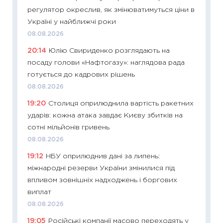
регулятор окреслив, як змінюватимуться ціни в
08.07.2
Україні у найближчі роки
11:20
Ці
08.08.2026
майбут
20:14
Юлію Свириденко розглядають на
01.07.2
посаду голови «Нафтогазу»: наглядова рада
11:24
Пр
готується до кадрових рішень
освіта 
08.08.2026
29.06.2
19:20
Столиця оприлюднила вартість ракетних
11:27
Вс
ударів: кожна атака завдає Києву збитків на
топ уні
сотні мільйонів гривень
абітурі
08.08.2026
23.06.2
19:12
НБУ оприлюднив дані за липень:
11:29
До
міжнародні резерви України змінилися під
наспра
впливом зовнішніх надходжень і боргових
2027–2
виплат
19.06.20
08.08.2026
11:22
Ка
19:05
Російські компанії масово переходять у