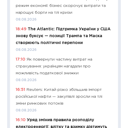
що зав
режим економії: бізнес скорочує витрати та
11.06.20
нарощує борги на тлі кризи
11:27
До
08.08.2026
ціни зм
18:49
The Atlantic: Підтримка України у США
30.04.2
знову буксує — позиції Трампа та Маска
11:32
Бі
створюють політичні перепони
впевне
08.08.2026
поведін
17:10
Як повернути частину витрат на
27.04.2
страхування: українцям нагадали про
11:28
Чо
можливість податкової знижки
змінив
08.08.2026
2026 р
16:51
Reuters: Китай різко збільшив імпорт
13.04.20
російської нафти — закупівлі зросли на тлі
11:29
Ск
зміни ринкових потоків
кошик 
08.08.2026
базово
16:10
Уряд змінив правила розподілу
оцінко
електроенергії: влітку та взимку діятимуть