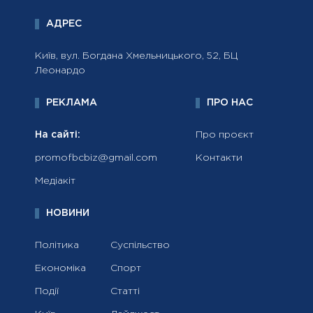
АДРЕС
Київ, вул. Богдана Хмельницького, 52, БЦ
Леонардо
РЕКЛАМА
ПРО НАС
На сайті:
Про проєкт
promofbcbiz@gmail.com
Контакти
Медіакіт
НОВИНИ
Політика
Суспільство
Економіка
Спорт
Події
Статті