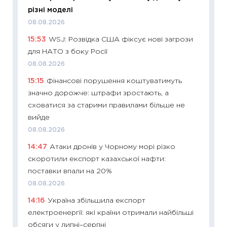
06.04.2
різні моделі
11:24
Ск
08.08.2026
у 2026
15:53
WSJ: Розвідка США фіксує нові загрози
KSE до
для НАТО з боку Росії
30.03.2
08.08.2026
11:26
Зо
15:15
Фінансові порушення коштуватимуть
купува
значно дорожче: штрафи зростають, а
12.03.20
сховатися за старими правилами більше не
11:27
Ек
вийде
змінило
08.08.2026
розвитк
14:47
Атаки дронів у Чорному морі різко
24.02.2
скоротили експорт казахської нафти:
11:26
Сп
поставки впали на 20%
2026: 
08.08.2026
ліквідн
14:16
Україна збільшила експорт
18.02.20
електроенергії: які країни отримали найбільші
11:27
За
обсяги у липні–серпні