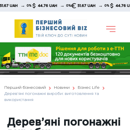
Skip
→
→
→
→
UAH
44.76 UAH
51.67 UAH
44.76 UAH
0%
0%
0%
to
content
Перший бізнесовий
Новини
Бізнес Life
Дерев’яні погонажні вироби: виготовлення та
використання
Дерев’яні погонажні