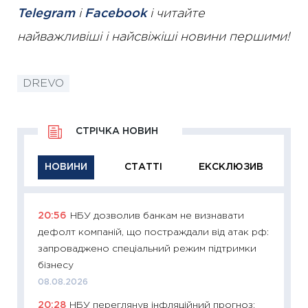
Telegram
і
Facebook
і читайте
найважливіші і найсвіжіші новини першими!
DREVO
СТРІЧКА НОВИН
НОВИНИ
СТАТТІ
ЕКСКЛЮЗИВ
20:56
НБУ дозволив банкам не визнавати
11:29
Як
дефолт компаній, що постраждали від атак рф:
інвест
запроваджено спеціальний режим підтримки
21.07.20
бізнесу
11:26
Як
08.08.2026
ризики
20:28
НБУ переглянув інфляційний прогноз:
облігац