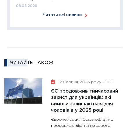
диктує
08.08.2026
16.02.20
Читати всі новини
11:30
Ре
роль US
та зни
30.01.20
11:30
Кр
роблять
ЧИТАЙТЕ ТАКОЖ
28.01.20
11:28
Де
2 Серпня 2026 року - 10:11
гранто
13.01.20
ЄС продовжив тимчасовий
захист для українців: які
11:30
Ст
вимоги залишаються для
майбут
чоловіків у 2025 році
31.12.20
Європейський Союз офіційно
продовжив дію тимчасового