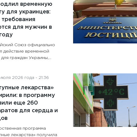
родлил временную
у для украинцев:
 требования
тся для мужчин в
году
йский Союз официально
л действие временной
для граждан Украины,...
июля 2026 года - 21:36
тупные лекарства»
рили: в программу
вили еще 260
ратов для сердца и
дов
рственная программа
пные лекарства» получила