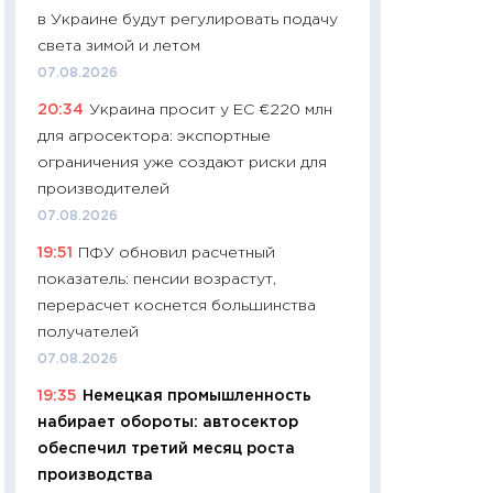
в Украине будут регулировать подачу
чеки
света зимой и летом
30.04.2026
07.08.2026
11:32
Больше сбе
20:34
Украина просит у ЕС €220 млн
уверенности: как
для агросектора: экспортные
финансовое пове
ограничения уже создают риски для
27.04.2026
производителей
11:28
Почему еда 
07.08.2026
бюджет: как изм
19:51
ПФУ обновил расчетный
продуктовая кор
показатель: пенсии возрастут,
2026 году
перерасчет коснется большинства
13.04.2026
получателей
11:29
Сколько дей
07.08.2026
пасхальная корзи
19:35
Немецкая промышленность
собственный рас
набирает обороты: автосектор
набора по сравн
обеспечил третий месяц роста
официальной оц
производства
06.04.2026