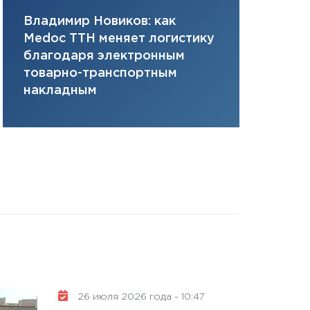
плана, грантова
Владимир Новиков: как
Сергей Ко
управляемый де
Medoc ТТН меняет логистику
платит за 
13.01.2026
благодаря электронным
сервисов т
11:30
Стратегичес
товарно-транспортным
одного»
портфель будущ
накладным
31.12.2025
Читать вс
26 июля 2026 года - 10:47