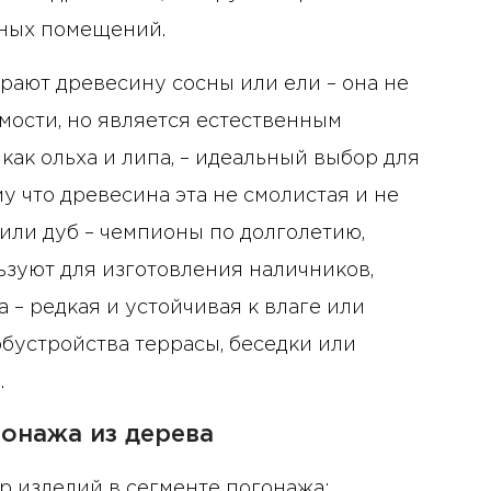
сных помещений.
ают древесину сосны или ели – она не
имости, но является естественным
как ольха и липа, – идеальный выбор для
у что древесина эта не смолистая и не
или дуб – чемпионы по долголетию,
ьзуют для изготовления наличников,
а – редкая и устойчивая к влаге или
бустройства террасы, беседки или
.
онажа из дерева
 изделий в сегменте погонажа: