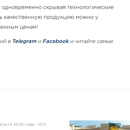
искусственного интеллекта
, одновременно скрывая технологические
на деятельность советов
директоров
зать качественную продукцию можно у
ренным ценам!
ий в
Telegram
и
Facebook
и читайте самые
густа 2026 года - 10:11