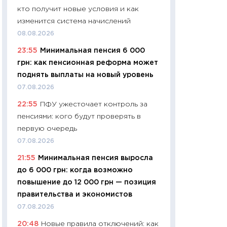
кто получит новые условия и как
29.06.2026
изменится система начислений
11:27
Вступительн
08.08.2026
Украине: цена ко
23:55
Минимальная пенсия 6 000
университетов и
грн: как пенсионная реформа может
абитуриентов
поднять выплаты на новый уровень
23.06.2026
07.08.2026
11:29
Доллар по 51
22:55
ПФУ ужесточает контроль за
тысяч: что на са
пенсиями: кого будут проверять в
показывает Бюд
первую очередь
2027–2029
07.08.2026
19.06.2026
21:55
Минимальная пенсия выросла
11:22
Кадровый д
до 6 000 грн: когда возможно
вакансии: мешаю
повышение до 12 000 грн — позиция
найму
правительства и экономистов
11.06.2026
07.08.2026
11:27
Дорожает ещ
20:48
Новые правила отключений: как
промышленные ц