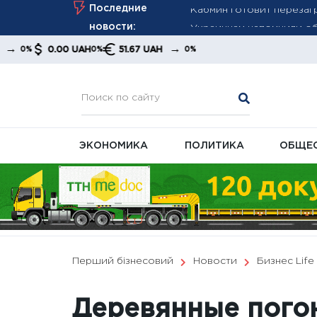
Skip
Последние
Украинцам напомнили об
to
новости:
Августовский пересчет 
content
→
.00 UAH
51.67 UAH
0%
0%
ПФУ
ЭКОНОМИКА
ПОЛИТИКА
ОБЩЕ
Перший бізнесовий
Новости
Бизнес Life
Деревянные пого