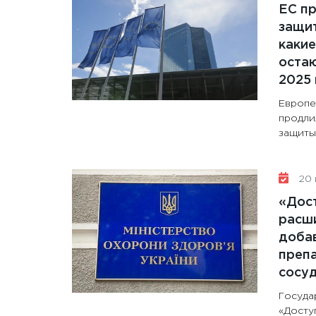
ЕС п
защит
какие
остаю
2025 
Европе
продли
защиты 
20 
«Дос
расши
доба
препа
сосу
Госуда
«Досту