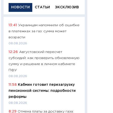
НОВОСТИ
СТАТЬИ
ЭКСКЛЮЗИВ
13:41
Украинцам напомнили об ошибке
11:29
Качественн
в платежках за газ: сумма может
основа успешног
возрасти
21.07.2026
08.08.2026
11:26
Как заработ
12:26
Августовский пересчет
доходность, риск
субсидий: как проверить обновленную
покупки государ
сумму и решение в личном кабинете
08.07.2026
ПФУ
11:20
Цена здоров
08.08.2026
медицина будуще
11:58
Кабмин готовит перезагрузку
расходы людей
пенсионной системы: подробности
01.07.2026
реформы
11:24
Профессии б
08.08.2026
двигается образо
8:29
Отмена платы за доставку газа:
навыки будут пл