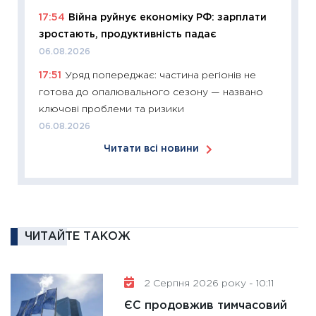
12.03.20
17:54
Війна руйнує економіку РФ: зарплати
11:27
Ек
зростають, продуктивність падає
змінило
06.08.2026
розвитк
17:51
Уряд попереджає: частина регіонів не
24.02.2
готова до опалювального сезону — названо
11:26
Сп
ключові проблеми та ризики
2026: 
06.08.2026
ліквідн
Читати всі новини
18.02.20
11:27
За
диктує
16.02.20
11:30
Ре
ЧИТАЙТЕ ТАКОЖ
роль US
та зни
2 Серпня 2026 року - 10:11
30.01.20
ЄС продовжив тимчасовий
11:30
Кр