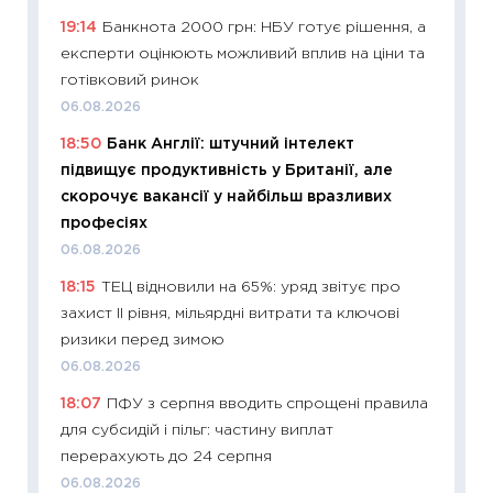
поведін
19:14
Банкнота 2000 грн: НБУ готує рішення, а
27.04.2
експерти оцінюють можливий вплив на ціни та
11:28
Чо
готівковий ринок
змінив
06.08.2026
2026 р
18:50
Банк Англії: штучний інтелект
13.04.20
підвищує продуктивність у Британії, але
11:29
Ск
скорочує вакансії у найбільш вразливих
кошик 
професіях
базово
06.08.2026
оцінко
18:15
ТЕЦ відновили на 65%: уряд звітує про
06.04.2
захист II рівня, мільярдні витрати та ключові
11:24
Ск
ризики перед зимою
у 2026
06.08.2026
KSE до
18:07
ПФУ з серпня вводить спрощені правила
30.03.2
для субсидій і пільг: частину виплат
11:26
Зо
перерахують до 24 серпня
купува
06.08.2026