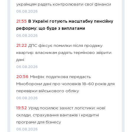
українцям радять контролювати свої фінанси
11:27
Вс
06.08.2026
топ уні
21:55
В Україні готують масштабну пенсійну
абітурі
реформу: що буде з виплатами
23.06.2
06.08.2026
11:29
До
21:22
ДПС фіксує помилки після продажу
наспра
квартир: власникам радять терміново звірити
2027–2
дані
19.06.20
06.08.2026
11:22
Ка
20:56
Мінфін: податкова передасть
що зав
Міноборони дані про чоловіків 18–60 років для
11.06.20
перевірки військового обліку
11:27
До
06.08.2026
ціни зм
19:52
Уряд посилює захист логістики: нові
30.04.2
склади, страхування вантажів і кредитні
11:32
Бі
програми для бізнесу
впевне
06.08.2026