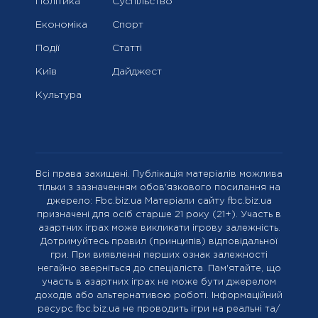
Політика
Суспільство
Економіка
Спорт
Події
Статті
Київ
Дайджест
Культура
Всі права захищені. Публікація матеріалів можлива
тільки з зазначенням обов'язкового посилання на
джерело: Fbc.biz.ua Матеріали сайту fbc.biz.ua
призначені для осіб старше 21 року (21+). Участь в
азартних іграх може викликати ігрову залежність.
Дотримуйтесь правил (принципів) відповідальної
гри. При виявленні перших ознак залежності
негайно зверніться до спеціаліста. Пам'ятайте, що
участь в азартних іграх не може бути джерелом
доходів або альтернативою роботі. Інформаційний
ресурс fbc.biz.ua не проводить ігри на реальні та/