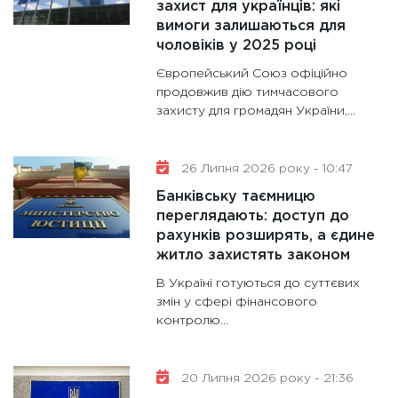
захист для українців: які
роблять
вимоги залишаються для
28.01.20
чоловіків у 2025 році
11:28
Де
Європейський Союз офіційно
гранто
продовжив дію тимчасового
13.01.20
захисту для громадян України,...
11:30
Ст
майбут
26 Липня 2026 року - 10:47
31.12.20
Банківську таємницю
переглядають: доступ до
рахунків розширять, а єдине
житло захистять законом
В Україні готуються до суттєвих
змін у сфері фінансового
контролю...
20 Липня 2026 року - 21:36