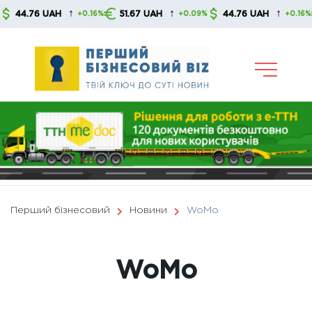
Skip
↑
↑
↑
76 UAH
51.67 UAH
44.76 UAH
51.
+0.16%
+0.09%
+0.16%
to
content
Перший бізнесовий
Новини
WoМо
WoМо