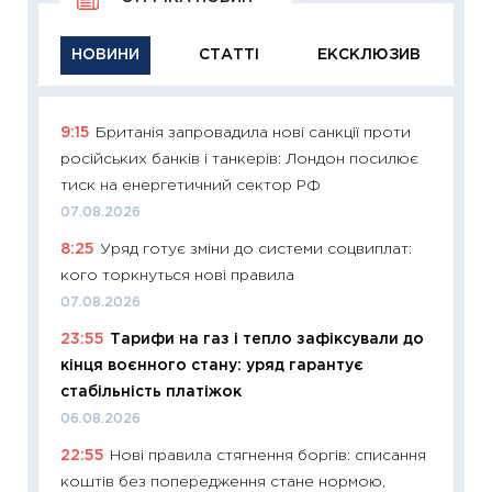
НОВИНИ
СТАТТІ
ЕКСКЛЮЗИВ
9:15
Британія запровадила нові санкції проти
11:29
Як
російських банків і танкерів: Лондон посилює
інвест
тиск на енергетичний сектор РФ
21.07.20
07.08.2026
11:26
Як
8:25
Уряд готує зміни до системи соцвиплат:
ризики
кого торкнуться нові правила
облігац
07.08.2026
08.07.2
23:55
Тарифи на газ і тепло зафіксували до
11:20
Ці
кінця воєнного стану: уряд гарантує
майбут
стабільність платіжок
01.07.2
06.08.2026
11:24
Пр
22:55
Нові правила стягнення боргів: списання
освіта 
коштів без попередження стане нормою,
29.06.2