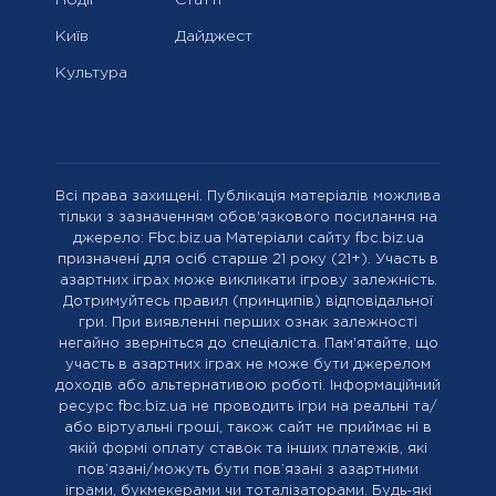
Події
Статті
Київ
Дайджест
Культура
Всі права захищені. Публікація матеріалів можлива
тільки з зазначенням обов'язкового посилання на
джерело: Fbc.biz.ua Матеріали сайту fbc.biz.ua
призначені для осіб старше 21 року (21+). Участь в
азартних іграх може викликати ігрову залежність.
Дотримуйтесь правил (принципів) відповідальної
гри. При виявленні перших ознак залежності
негайно зверніться до спеціаліста. Пам'ятайте, що
участь в азартних іграх не може бути джерелом
доходів або альтернативою роботі. Інформаційний
ресурс fbc.biz.ua не проводить ігри на реальні та/
або віртуальні гроші, також сайт не приймає ні в
якій формі оплату ставок та інших платежів, які
пов’язані/можуть бути пов’язані з азартними
іграми, букмекерами чи тоталізаторами. Будь-які