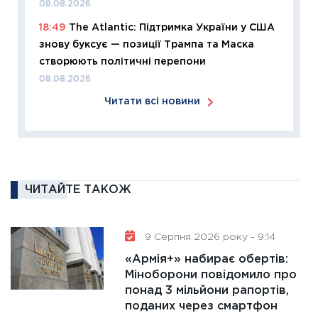
2026: 
08.08.2026
ліквідн
18:49
The Atlantic: Підтримка України у США
18.02.20
знову буксує — позиції Трампа та Маска
11:27
За
створюють політичні перепони
диктує
08.08.2026
16.02.20
Читати всі новини
11:30
Ре
роль US
та зни
30.01.20
ЧИТАЙТЕ ТАКОЖ
11:30
Кр
роблять
28.01.20
9 Серпня 2026 року - 9:14
11:28
Де
«Армія+» набирає обертів:
гранто
Міноборони повідомило про
13.01.20
понад 3 мільйони рапортів,
поданих через смартфон
11:30
Ст