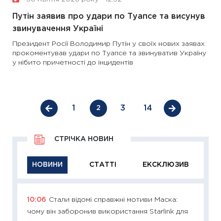
Путін заявив про удари по Туапсе та висунув
звинувачення Україні
Президент Росії Володимир Путін у своїх нових заявах
прокоментував удари по Туапсе та звинуватив Україну
у нібито причетності до інцидентів
1
3
14
2
СТРІЧКА НОВИН
НОВИНИ
СТАТТІ
ЕКСКЛЮЗИВ
10:06
Стали відомі справжні мотиви Маска:
11:29
Як
чому він заборонив використання Starlink для
інвест