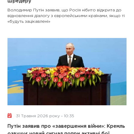
Шредеру
Володимир Путін заявив, що Росія нібито відкрита до
відновлення діалогу з європейськими країнами, якщо ті
«будуть зацікавлені»
31 Травня 2026 року - 10:35
Путін заявив про «завершення війни»: Кремль
озвучує новий сигнал попри активні бої