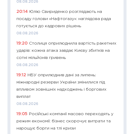
11:29
Ск
08.08.2026
кошик 
20:14
Юлію Свириденко розглядають на
базово
посаду голови «Нафтогазу»: наглядова рада
оцінко
готується до кадрових рішень
06.04.2
08.08.2026
11:24
Ск
19:20
Столиця оприлюднила вартість ракетних
у 2026
ударів: кожна атака завдає Києву збитків на
KSE до
сотні мільйонів гривень
30.03.2
08.08.2026
11:26
Зо
19:12
НБУ оприлюднив дані за липень:
купува
міжнародні резерви України змінилися під
12.03.20
впливом зовнішніх надходжень і боргових
11:27
Ек
виплат
змінило
08.08.2026
розвитк
19:05
Російські компанії масово переходять у
24.02.2
режим економії: бізнес скорочує витрати та
11:26
Сп
нарощує борги на тлі кризи