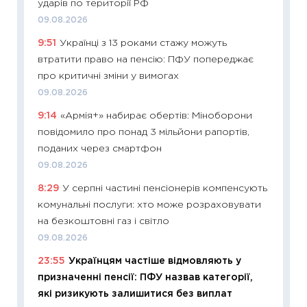
ударів по території РФ
21.07.20
09.08.2026
11:26
Як
9:51
Українці з 13 роками стажу можуть
ризики
втратити право на пенсію: ПФУ попереджає
облігац
про критичні зміни у вимогах
08.07.2
09.08.2026
11:20
Ці
9:14
«Армія+» набирає обертів: Міноборони
майбут
повідомило про понад 3 мільйони рапортів,
01.07.2
поданих через смартфон
11:24
Пр
09.08.2026
освіта 
8:29
У серпні частині пенсіонерів компенсують
29.06.2
комунальні послуги: хто може розраховувати
11:27
Вс
на безкоштовні газ і світло
топ уні
09.08.2026
абітурі
23:55
Українцям частіше відмовляють у
23.06.2
призначенні пенсії: ПФУ назвав категорії,
11:29
До
які ризикують залишитися без виплат
наспра