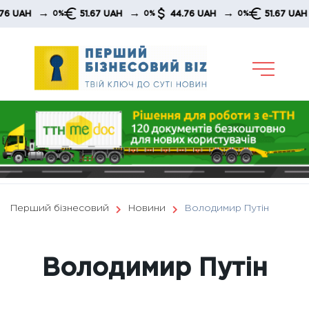
Skip
→
→
→
→
51.67 UAH
44.76 UAH
51.67 UAH
0%
0%
0%
0%
to
content
Перший бізнесовий
Новини
Володимир Путін
Володимир Путін