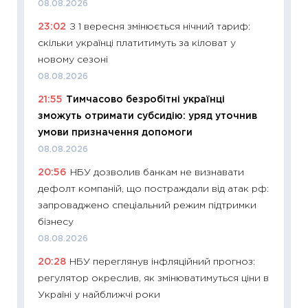
08.08.2026
2027–2
23:02
З 1 вересня змінюється нічний тариф:
19.06.20
скільки українці платитимуть за кіловат у
11:22
Ка
новому сезоні
що зав
08.08.2026
11.06.20
21:55
Тимчасово безробітні українці
11:27
До
зможуть отримати субсидію: уряд уточнив
ціни зм
умови призначення допомоги
30.04.2
08.08.2026
11:32
Бі
20:56
НБУ дозволив банкам не визнавати
впевне
дефолт компаній, що постраждали від атак рф:
поведін
запроваджено спеціальний режим підтримки
27.04.2
бізнесу
11:28
Чо
08.08.2026
змінив
20:28
НБУ переглянув інфляційний прогноз:
2026 р
регулятор окреслив, як змінюватимуться ціни в
13.04.20
Україні у найближчі роки