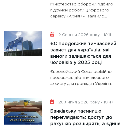
майбут
Міністерство оборони підбило
підсумки роботи цифрового
31.12.20
сервісу «Армія+» і заявило...
2 Серпня 2026 року - 10:11
ЄС продовжив тимчасовий
захист для українців: які
вимоги залишаються для
чоловіків у 2025 році
Європейський Союз офіційно
продовжив дію тимчасового
захисту для громадян України,...
26 Липня 2026 року - 10:47
Банківську таємницю
переглядають: доступ до
рахунків розширять, а єдине