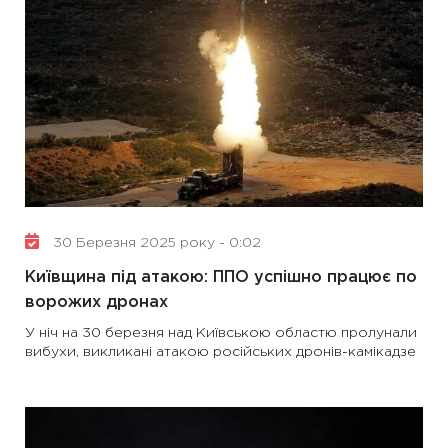
30 Березня 2025 року - 0:02
Київщина під атакою: ППО успішно працює по
ворожих дронах
У ніч на 30 березня над Київською областю пролунали
вибухи, викликані атакою російських дронів-камікадзе