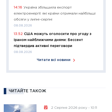
змінило
14:16
Україна збільшила експорт
розвитк
електроенергії: які країни отримали найбільші
24.02.2
обсяги у липні–серпні
11:26
Сп
08.08.2026
2026: 
13:52
США можуть оголосити про угоду з
ліквідн
Іраном найближчими днями: Бессент
18.02.20
підтвердив активні переговори
11:27
За
08.08.2026
диктує
Читати всі новини
16.02.20
11:30
Ре
роль US
та зни
30.01.20
ЧИТАЙТЕ ТАКОЖ
11:30
Кр
роблять
2 Серпня 2026 року - 10:11
28.01.20