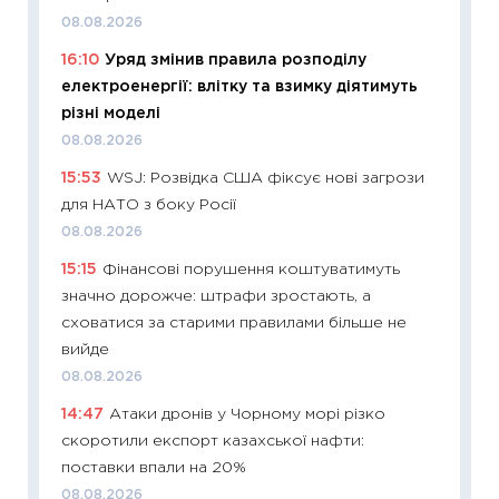
11:28
Чо
08.08.2026
змінив
16:10
Уряд змінив правила розподілу
2026 р
електроенергії: влітку та взимку діятимуть
13.04.20
різні моделі
11:29
Ск
08.08.2026
кошик 
15:53
WSJ: Розвідка США фіксує нові загрози
базово
для НАТО з боку Росії
оцінко
08.08.2026
06.04.2
15:15
Фінансові порушення коштуватимуть
11:24
Ск
значно дорожче: штрафи зростають, а
у 2026
сховатися за старими правилами більше не
KSE до
вийде
30.03.2
08.08.2026
11:26
Зо
14:47
Атаки дронів у Чорному морі різко
купува
скоротили експорт казахської нафти:
12.03.20
поставки впали на 20%
11:27
Ек
08.08.2026