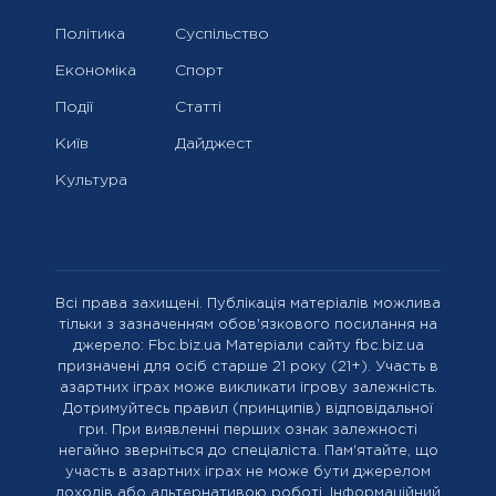
Політика
Суспільство
Економіка
Спорт
Події
Статті
Київ
Дайджест
Культура
Всі права захищені. Публікація матеріалів можлива
тільки з зазначенням обов'язкового посилання на
джерело: Fbc.biz.ua Матеріали сайту fbc.biz.ua
призначені для осіб старше 21 року (21+). Участь в
азартних іграх може викликати ігрову залежність.
Дотримуйтесь правил (принципів) відповідальної
гри. При виявленні перших ознак залежності
негайно зверніться до спеціаліста. Пам'ятайте, що
участь в азартних іграх не може бути джерелом
доходів або альтернативою роботі. Інформаційний