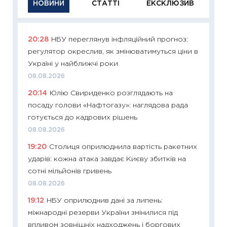
НОВИНИ
СТАТТІ
ЕКСКЛЮЗИВ
20:28
НБУ переглянув інфляційний прогноз:
11:29
Як
регулятор окреслив, як змінюватимуться ціни в
інвест
Україні у найближчі роки
21.07.20
08.08.2026
11:26
Як
20:14
Юлію Свириденко розглядають на
ризики
посаду голови «Нафтогазу»: наглядова рада
облігац
готується до кадрових рішень
08.07.2
08.08.2026
11:20
Ці
19:20
Столиця оприлюднила вартість ракетних
майбут
ударів: кожна атака завдає Києву збитків на
01.07.2
сотні мільйонів гривень
11:24
Пр
08.08.2026
освіта 
19:12
НБУ оприлюднив дані за липень:
29.06.2
міжнародні резерви України змінилися під
11:27
Вс
впливом зовнішніх надходжень і боргових