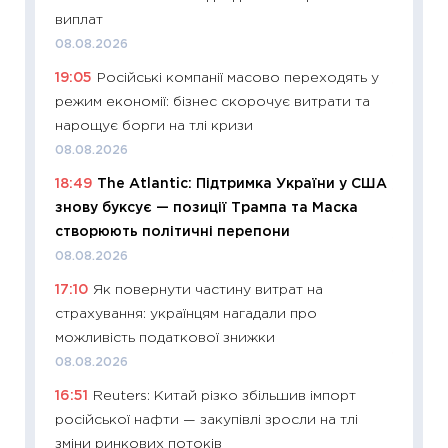
топ уні
виплат
абітурі
08.08.2026
23.06.2
19:05
Російські компанії масово переходять у
11:29
До
режим економії: бізнес скорочує витрати та
наспра
нарощує борги на тлі кризи
2027–2
08.08.2026
19.06.20
18:49
The Atlantic: Підтримка України у США
11:22
Ка
знову буксує — позиції Трампа та Маска
що зав
створюють політичні перепони
11.06.20
08.08.2026
11:27
До
17:10
Як повернути частину витрат на
ціни зм
страхування: українцям нагадали про
30.04.2
можливість податкової знижки
11:32
Бі
08.08.2026
впевне
16:51
Reuters: Китай різко збільшив імпорт
поведін
російської нафти — закупівлі зросли на тлі
27.04.2
зміни ринкових потоків