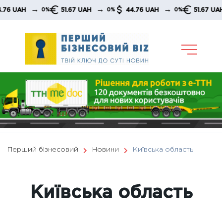
Skip
→
→
→
→
51.67 UAH
44.76 UAH
51.67 UAH
0%
0%
0%
0%
to
content
Перший бізнесовий
Новини
Київська область
Київська область