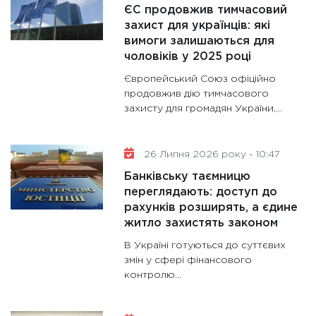
ЄС продовжив тимчасовий
11:28
Де
захист для українців: які
гранто
вимоги залишаються для
13.01.20
чоловіків у 2025 році
11:30
Ст
Європейський Союз офіційно
майбут
продовжив дію тимчасового
захисту для громадян України,...
31.12.20
26 Липня 2026 року - 10:47
Банківську таємницю
переглядають: доступ до
рахунків розширять, а єдине
житло захистять законом
В Україні готуються до суттєвих
змін у сфері фінансового
контролю...