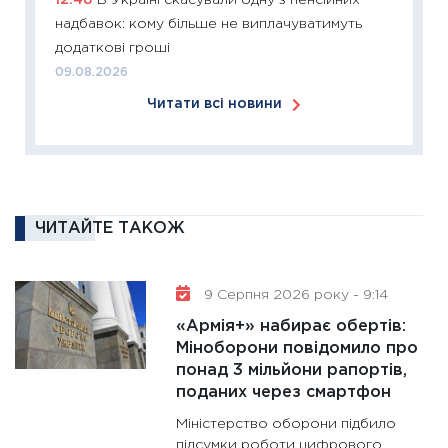
12:48
В Україні скасували одну з пенсійних
2026: 
надбавок: кому більше не виплачуватимуть
ліквідн
додаткові гроші
18.02.20
09.08.2026
11:27
За
Читати всі новини
диктує
16.02.20
11:30
Ре
роль US
та зни
ЧИТАЙТЕ ТАКОЖ
30.01.20
11:30
Кр
9 Серпня 2026 року - 9:14
роблять
«Армія+» набирає обертів:
28.01.20
Міноборони повідомило про
11:28
Де
понад 3 мільйони рапортів,
гранто
поданих через смартфон
13.01.20
Міністерство оборони підбило
11:30
Ст
підсумки роботи цифрового