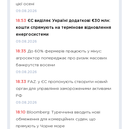
цієї осені
21.07.20
09.08.2026
11:26
Як
18:53
ЄС виділяє Україні додаткові €30 млн:
ризики
кошти спрямують на термінове відновлення
облігац
енергосистеми
08.07.2
09.08.2026
11:20
Ці
18:35
До 60% фермерів працюють у мінус:
майбут
агросектор попереджає про ризик масових
01.07.2
банкрутств восени
11:24
Пр
09.08.2026
освіта 
18:33
FAZ: у ЄС пропонують створити новий
29.06.2
орган для управління замороженими активами
11:27
Вс
РФ
топ уні
09.08.2026
абітурі
18:10
Bloomberg: Туреччина вводить нові
23.06.2
обмеження для комерційних суден, що
11:29
До
прямують у Чорне море