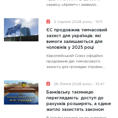
сервісу «Армія+» і заявило...
майбут
31.12.20
2 Серпня 2026 року - 10:11
ЄС продовжив тимчасовий
захист для українців: які
вимоги залишаються для
чоловіків у 2025 році
Європейський Союз офіційно
продовжив дію тимчасового
захисту для громадян України,...
26 Липня 2026 року - 10:47
Банківську таємницю
переглядають: доступ до
рахунків розширять, а єдине
житло захистять законом