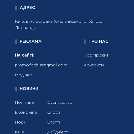
АДРЕС
Київ, вул. Богдана Хмельницького, 52, БЦ
Леонардо
РЕКЛАМА
ПРО НАС
На сайті:
Про проєкт
promofbcbiz@gmail.com
Контакти
Медіакіт
НОВИНИ
Політика
Суспільство
Економіка
Спорт
Події
Статті
Київ
Дайджест