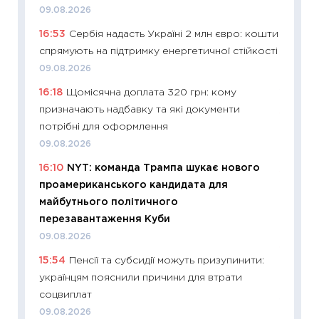
наспра
09.08.2026
2027–2
16:53
Сербія надасть Україні 2 млн євро: кошти
19.06.20
спрямують на підтримку енергетичної стійкості
11:22
Ка
09.08.2026
що зав
16:18
Щомісячна доплата 320 грн: кому
11.06.20
призначають надбавку та які документи
11:27
До
потрібні для оформлення
ціни зм
09.08.2026
30.04.2
16:10
NYT: команда Трампа шукає нового
11:32
Бі
проамериканського кандидата для
впевне
майбутнього політичного
поведін
перезавантаження Куби
27.04.2
09.08.2026
11:28
Чо
15:54
Пенсії та субсидії можуть призупинити:
змінив
українцям пояснили причини для втрати
2026 р
соцвиплат
13.04.20
09.08.2026