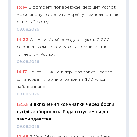
11:29
Ск
15:14
Bloomberg попереджає: дефіцит Patriot
кошик 
може знову поставити Україну в залежність від
базово
рішень Заходу
оцінко
09.08.2026
06.04.2
14:22
США та Україна модернізують С‑300:
11:24
Ск
оновлені комплекси мають посилити ППО на
у 2026
тлі нестачі Patriot
KSE до
09.08.2026
30.03.2
14:17
Сенат США не підтримав запит Трампа:
11:26
Зо
фінансування війни з Іраном на $70 млрд
купува
заблоковано
12.03.20
09.08.2026
11:27
Ек
13:53
Відключення комуналки через борги
змінило
сусідів заборонять: Рада готує зміни до
розвитк
законодавства
24.02.2
09.08.2026
11:26
Сп