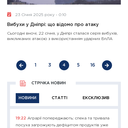
23 Січня 2025 року - 0:10
Вибухи у Дніпрі: що відомо про атаку
Сьогодні вночі, 22 січня, у Дніпрі сталася серія вибухів,
викликаних атакою з використанням ударних БпЛА
1
3
5
16
4
СТРІЧКА НОВИН
НОВИНИ
СТАТТІ
ЕКСКЛЮЗИВ
19:22
Аграрії попереджають: спека та тривала
11:29
Як
посуха загрожують дефіцитом продуктів уже
інвест