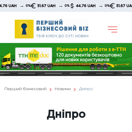
Skip
→
→
→
→
H
51.67 UAH
44.76 UAH
51.67 UAH
0%
0%
0%
0
to
content
Перший бізнесовий
Новини
Дніпро
Дніпро