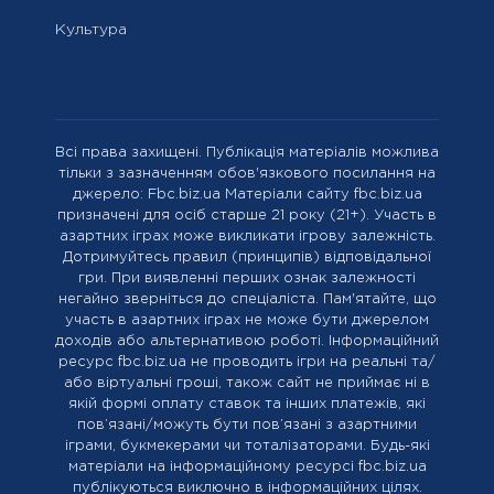
Культура
Всі права захищені. Публікація матеріалів можлива
тільки з зазначенням обов'язкового посилання на
джерело: Fbc.biz.ua Матеріали сайту fbc.biz.ua
призначені для осіб старше 21 року (21+). Участь в
азартних іграх може викликати ігрову залежність.
Дотримуйтесь правил (принципів) відповідальної
гри. При виявленні перших ознак залежності
негайно зверніться до спеціаліста. Пам'ятайте, що
участь в азартних іграх не може бути джерелом
доходів або альтернативою роботі. Інформаційний
ресурс fbc.biz.ua не проводить ігри на реальні та/
або віртуальні гроші, також сайт не приймає ні в
якій формі оплату ставок та інших платежів, які
пов’язані/можуть бути пов’язані з азартними
іграми, букмекерами чи тоталізаторами. Будь-які
матеріали на інформаційному ресурсі fbc.biz.ua
публікуються виключно в інформаційних цілях.