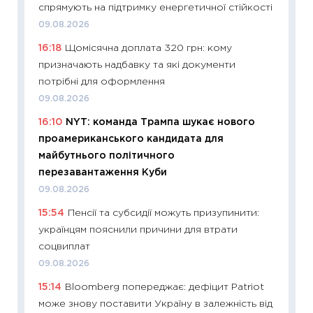
спрямують на підтримку енергетичної стійкості
01.07.2
09.08.2026
11:24
Пр
16:18
Щомісячна доплата 320 грн: кому
освіта 
призначають надбавку та які документи
29.06.2
потрібні для оформлення
11:27
Вс
09.08.2026
топ уні
16:10
NYT: команда Трампа шукає нового
абітурі
проамериканського кандидата для
23.06.2
майбутнього політичного
11:29
До
перезавантаження Куби
наспра
09.08.2026
2027–2
15:54
Пенсії та субсидії можуть призупинити:
19.06.20
українцям пояснили причини для втрати
11:22
Ка
соцвиплат
що зав
09.08.2026
11.06.20
15:14
Bloomberg попереджає: дефіцит Patriot
11:27
До
може знову поставити Україну в залежність від
ціни зм