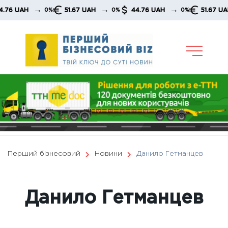
Skip
→
→
→
→
51.67 UAH
44.76 UAH
51.67 UAH
0%
0%
0%
0%
to
content
Перший бізнесовий
Новини
Данило Гетманцев
Данило Гетманцев