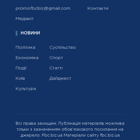
promofbcbiz@gmail.com
Контакти
Медіакіт
НОВИНИ
Політика
Суспільство
Економіка
Спорт
Події
Статті
Київ
Дайджест
Культура
Всі права захищені. Публікація матеріалів можлива
тільки з зазначенням обов'язкового посилання на
джерело: Fbc.biz.ua Матеріали сайту fbc.biz.ua