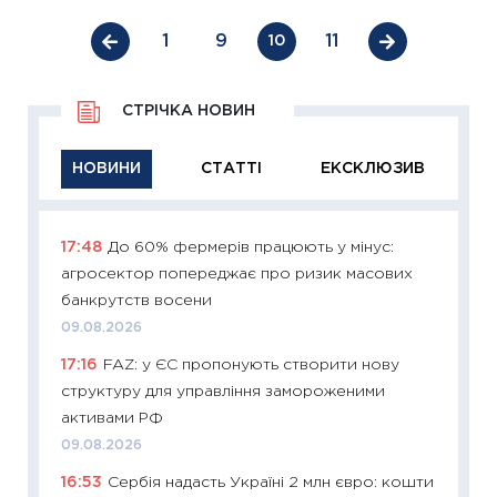
1
9
11
10
СТРІЧКА НОВИН
НОВИНИ
СТАТТІ
ЕКСКЛЮЗИВ
17:48
До 60% фермерів працюють у мінус:
11:29
Як
агросектор попереджає про ризик масових
інвест
банкрутств восени
21.07.20
09.08.2026
11:26
Як
17:16
FAZ: у ЄС пропонують створити нову
ризики
структуру для управління замороженими
облігац
активами РФ
08.07.2
09.08.2026
11:20
Ці
16:53
Сербія надасть Україні 2 млн євро: кошти
майбут