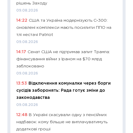
рішень Заходу
30.04.2
09.08.2026
11:32
Бі
14:22
США та Україна модернізують С‑300:
впевне
оновлені комплекси мають посилити ППО на
поведін
тлі нестачі Patriot
27.04.2
09.08.2026
11:28
Чо
14:17
Сенат США не підтримав запит Трампа:
змінив
фінансування війни з Іраном на $70 млрд
2026 р
заблоковано
13.04.20
09.08.2026
11:29
Ск
13:53
Відключення комуналки через борги
кошик 
сусідів заборонять: Рада готує зміни до
базово
законодавства
оцінко
09.08.2026
06.04.2
12:48
В Україні скасували одну з пенсійних
11:24
Ск
надбавок: кому більше не виплачуватимуть
у 2026
додаткові гроші
KSE до