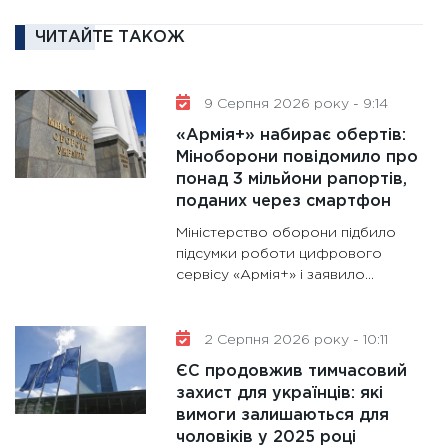
роль US
та зни
ЧИТАЙТЕ ТАКОЖ
30.01.20
11:30
Кр
9 Серпня 2026 року - 9:14
роблять
«Армія+» набирає обертів:
28.01.20
Міноборони повідомило про
11:28
Де
понад 3 мільйони рапортів,
гранто
поданих через смартфон
13.01.20
Міністерство оборони підбило
11:30
Ст
підсумки роботи цифрового
сервісу «Армія+» і заявило...
майбут
31.12.20
2 Серпня 2026 року - 10:11
ЄС продовжив тимчасовий
захист для українців: які
вимоги залишаються для
чоловіків у 2025 році