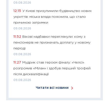
09.08.2026
30.03.2
12:15
У Києві призупинили будівництво нових
11:26
Зо
укриттів: міська влада пояснила, що стало
купува
причиною затримки
12.03.20
09.08.2026
11:27
Ек
11:52
Вікові надбавки переглянули: кому з
змінило
пенсіонерів не призначать доплату у новому
розвитк
періоді
24.02.2
09.08.2026
11:26
Сп
11:27
Мудрик став героєм фіналу: «Челсі»
2026: 
розгромив «Мілан» і здобув перший трофей
ліквідн
після дискваліфікації
18.02.20
09.08.2026
11:27
За
Читати всі новини
диктує
16.02.20
11:30
Ре