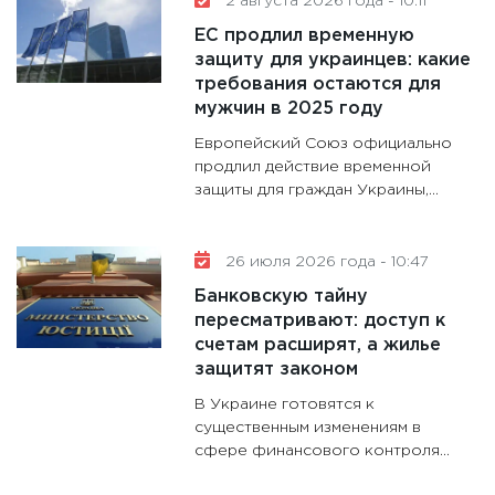
котель
2 августа 2026 года - 10:11
аудита
ЕС продлил временную
30.01.20
защиту для украинцев: какие
требования остаются для
11:30
Кр
мужчин в 2025 году
делают
Европейский Союз официально
28.01.20
продлил действие временной
11:28
Го
защиты для граждан Украины,...
гранто
дефиц
26 июля 2026 года - 10:47
13.01.20
Банковскую тайну
11:30
Ст
пересматривают: доступ к
будуще
счетам расширят, а жилье
31.12.20
защитят законом
В Украине готовятся к
существенным изменениям в
сфере финансового контроля...