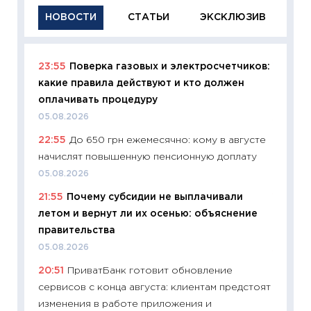
НОВОСТИ
СТАТЬИ
ЭКСКЛЮЗИВ
23:55
Поверка газовых и электросчетчиков:
11:29
Ка
какие правила действуют и кто должен
успешн
оплачивать процедуру
21.07.20
05.08.2026
11:26
Ка
22:55
До 650 грн ежемесячно: кому в августе
риски 
начислят повышенную пенсионную доплату
облига
05.08.2026
08.07.2
21:55
Почему субсидии не выплачивали
11:20
Це
летом и вернут ли их осенью: объяснение
будуще
правительства
01.07.2
05.08.2026
11:24
Пр
20:51
ПриватБанк готовит обновление
образо
сервисов с конца августа: клиентам предстоят
платит
изменения в работе приложения и
29.06.2