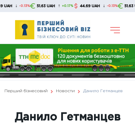
Skip
↑
↓
↑
51.63 UAH
44.69 UAH
51.63 UAH
3%
+0.17%
-0.13%
+0.17%
to
content
Перший бізнесовий
Новости
Данило Гетманцев
Данило Гетманцев