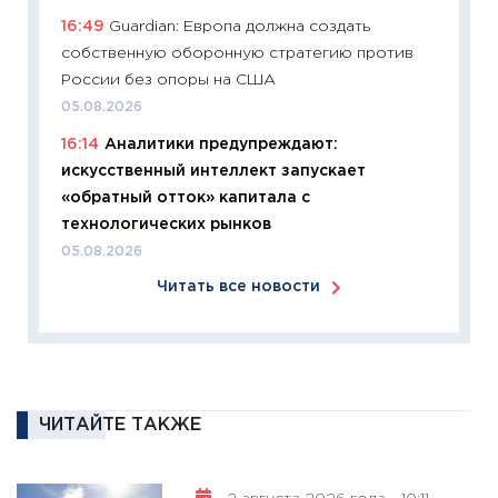
11:26
Зо
16:49
Guardian: Европа должна создать
время 
собственную оборонную стратегию против
12.03.20
России без опоры на США
11:27
Эк
05.08.2026
что из
16:14
Аналитики предупреждают:
перспе
искусственный интеллект запускает
24.02.2
«обратный отток» капитала с
11:26
П
технологических рынков
2025-2
05.08.2026
сбереж
Читать все новости
Institu
18.02.20
11:27
За
кто ди
кандид
ЧИТАЙТЕ ТАКЖЕ
16.02.20
11:30
Ре