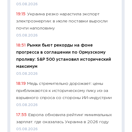
уверен
05.08.2026
поведе
19:15
Украина резко нарастила экспорт
27.04.2
электроэнергии: в июле поставки выросли
11:28
По
почти наполовину
измени
05.08.2026
в 2026
18:51
Рынки бьют рекорды на фоне
13.04.20
прогресса в соглашении по Ормузскому
11:29
Ск
проливу: S&P 500 установил исторический
пасхал
максимум
собств
05.08.2026
сравне
18:19
Медь стремительно дорожает: цены
06.04.2
приближаются к историческому пику из-за
11:24
Ск
взрывного спроса со стороны ИИ-индустрии
сдержи
05.08.2026
Майком
17:55
Европа обновила рейтинг минимальных
перев
зарплат: где оказалась Украина в 2026 году
30.03.2
05.08.2026