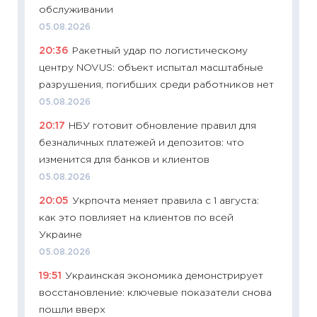
обслуживании
11:27
Вс
05.08.2026
Украин
20:36
Ракетный удар по логистическому
универ
центру NOVUS: объект испытал масштабные
абитур
разрушения, погибших среди работников нет
23.06.2
05.08.2026
11:29
До
20:17
НБУ готовит обновление правил для
что на
безналичных платежей и депозитов: что
деклар
изменится для банков и клиентов
19.06.20
05.08.2026
11:22
Ка
20:05
Укрпочта меняет правила с 1 августа:
ваканс
как это повлияет на клиентов по всей
11.06.20
Украине
11:27
До
05.08.2026
промыш
19:51
Украинская экономика демонстрирует
30.04.2
восстановление: ключевые показатели снова
11:32
Бо
пошли вверх