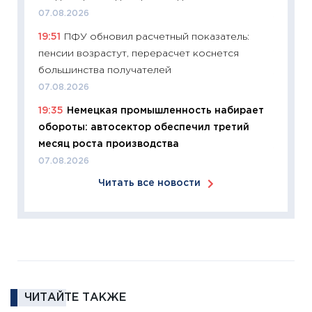
07.08.2026
11:26
Зо
19:51
ПФУ обновил расчетный показатель:
время 
пенсии возрастут, перерасчет коснется
12.03.20
большинства получателей
11:27
Эк
07.08.2026
что из
19:35
Немецкая промышленность набирает
перспе
обороты: автосектор обеспечил третий
24.02.2
месяц роста производства
11:26
П
07.08.2026
2025-2
Читать все новости
сбереж
Institu
18.02.20
11:27
За
кто ди
кандид
16.02.20
ЧИТАЙТЕ ТАКЖЕ