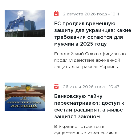
11:30
Ре
котель
2 августа 2026 года - 10:11
аудита
ЕС продлил временную
30.01.20
защиту для украинцев: какие
11:30
Кр
требования остаются для
делают
мужчин в 2025 году
28.01.20
Европейский Союз официально
11:28
Го
продлил действие временной
защиты для граждан Украины,...
гранто
дефиц
13.01.20
26 июля 2026 года - 10:47
11:30
Ст
Банковскую тайну
будуще
пересматривают: доступ к
31.12.20
счетам расширят, а жилье
защитят законом
В Украине готовятся к
существенным изменениям в