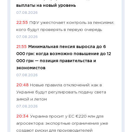
11:32
Бо
выплаты на новый уровень
уверен
07.08.2026
поведе
22:55
ПФУ ужесточает контроль за пенсиями:
27.04.2
кого будут проверять в первую очередь
11:28
По
07.08.2026
измени
21:55
Минимальная пенсия выросла до 6
в 2026
000 грн: когда возможно повышение до 12
13.04.20
000 грн — позиция правительства и
11:29
Ск
экономистов
пасхал
07.08.2026
собств
20:48
Новые правила отключений: как в
сравне
Украине будут регулировать подачу света
06.04.2
зимой и летом
11:24
Ск
07.08.2026
сдержи
20:34
Украина просит у ЕС €220 млн для
Майком
агросектора: экспортные ограничения уже
перев
создают риски для производителей
30.03.2