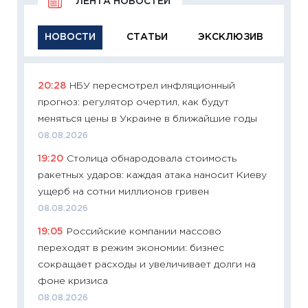
ЛЕНТА НОВОСТЕЙ
НОВОСТИ
СТАТЬИ
ЭКСКЛЮЗИВ
20:28
НБУ пересмотрел инфляционный
11:29
Ка
прогноз: регулятор очертил, как будут
успешн
меняться цены в Украине в ближайшие годы
21.07.20
08.08.2026
11:26
Ка
19:20
Столица обнародовала стоимость
риски 
ракетных ударов: каждая атака наносит Киеву
облига
ущерб на сотни миллионов гривен
08.07.2
08.08.2026
11:20
Це
19:05
Российские компании массово
будуще
переходят в режим экономии: бизнес
01.07.2
сокращает расходы и увеличивает долги на
11:24
Пр
фоне кризиса
образо
08.08.2026
платит