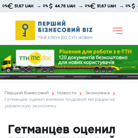
Skip
→
→
→
51.67 UAH
44.76 UAH
51.67 UAH
44.76
0%
0%
0%
to
content
Перший бізнесовий
Новости
Экономика
Гетманцев оценил влияние трудовой миграции на
украинскую экономику
Гетманцев оценил