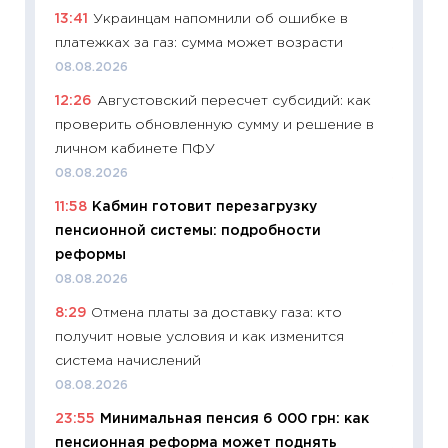
13:41
Украинцам напомнили об ошибке в
29.06.2
платежках за газ: сумма может возрасти
11:27
Вс
08.08.2026
Украин
12:26
Августовский пересчет субсидий: как
универ
проверить обновленную сумму и решение в
абитур
личном кабинете ПФУ
23.06.2
08.08.2026
11:29
До
11:58
Кабмин готовит перезагрузку
что на
пенсионной системы: подробности
деклар
реформы
19.06.20
08.08.2026
11:22
Ка
8:29
Отмена платы за доставку газа: кто
ваканс
получит новые условия и как изменится
11.06.20
система начислений
11:27
До
08.08.2026
промыш
23:55
Минимальная пенсия 6 000 грн: как
30.04.2
пенсионная реформа может поднять